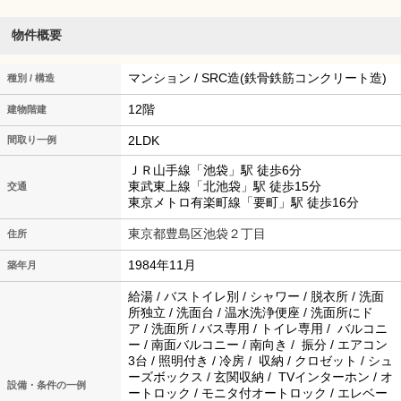
物件概要
マンション / SRC造(鉄骨鉄筋コンクリート造)
種別 / 構造
12階
建物階建
2LDK
間取り一例
ＪＲ山手線「池袋」駅 徒歩6分
東武東上線「北池袋」駅 徒歩15分
交通
東京メトロ有楽町線「要町」駅 徒歩16分
東京都豊島区池袋２丁目
住所
1984年11月
築年月
給湯 / バストイレ別 / シャワー / 脱衣所 / 洗面
所独立 / 洗面台 / 温水洗浄便座 / 洗面所にド
ア / 洗面所 / バス専用 / トイレ専用 / バルコニ
ー / 南面バルコニー / 南向き / 振分 / エアコン
3台 / 照明付き / 冷房 / 収納 / クロゼット / シュ
ーズボックス / 玄関収納 / TVインターホン / オ
設備・条件の一例
ートロック / モニタ付オートロック / エレベー