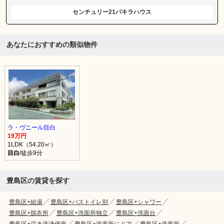
センチュリー21パキラハウス
あなたにおすすめの類似物件
ラ・ヴニール目白
19万円
1LDK（54.20㎡）
目白
/徒歩9分
豊島区の賃貸を探す
豊島区+給湯
豊島区+バストイレ別
豊島区+シャワー
豊島区+脱衣所
豊島区+洗面所独立
豊島区+洗面台
豊島区+温水洗浄便座
豊島区+洗面所にドア
豊島区+洗面所