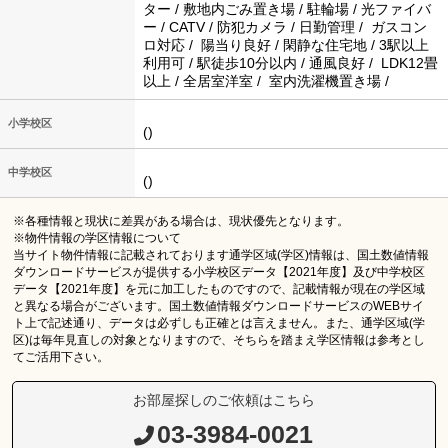
ター / 敷地内ごみ置き場 / 駐輪場 / 光ファイバ
ー / CATV / 防犯カメラ / 日勤管理 / ガスコン
ロ対応 / 陽当り良好 / 閑静な住宅地 / 3駅以上
利用可 / 駅徒歩10分以内 / 通風良好 / LDK12畳
以上 / 全居室洋室 / 室内洗濯機置き場 /
小学校区
()
中学校区
()
※各種情報と現状に差異がある場合は、現状優先となります。
※物件情報の学区情報について
当サイト物件情報に記載されております通学区域(学区)情報は、国土数値情報
ダウンロードサービスが提供する小学校区データ【2021年度】及び中学校区
データ【2021年度】を元に加工したものですので、記載情報が現在の学区域
と異なる場合がございます。国土数値情報ダウンロードサービスのWEBサイ
ト上で記述通り、データは必ずしも正確とは言えません。また、通学区域(学
区)は毎年見直しの対象となりますので、そちらを踏まえ学区情報は参考とし
てご活用下さい。
お部屋探しのご依頼はこちら
03-3984-0021