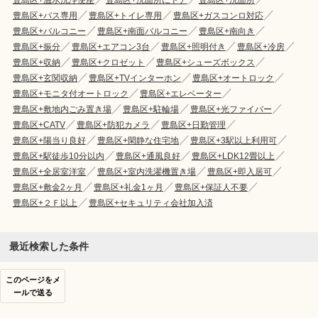
豊島区+バス専用
豊島区+トイレ専用
豊島区+ガスコンロ対応
豊島区+バルコニー
豊島区+南面バルコニー
豊島区+南向き
豊島区+振分
豊島区+エアコン3台
豊島区+照明付き
豊島区+冷房
豊島区+収納
豊島区+クロゼット
豊島区+シューズボックス
豊島区+玄関収納
豊島区+TVインターホン
豊島区+オートロック
豊島区+モニタ付オートロック
豊島区+エレベーター
豊島区+敷地内ごみ置き場
豊島区+駐輪場
豊島区+光ファイバー
豊島区+CATV
豊島区+防犯カメラ
豊島区+日勤管理
豊島区+陽当り良好
豊島区+閑静な住宅地
豊島区+3駅以上利用可
豊島区+駅徒歩10分以内
豊島区+通風良好
豊島区+LDK12畳以上
豊島区+全居室洋室
豊島区+室内洗濯機置き場
豊島区+即入居可
豊島区+敷金2ヶ月
豊島区+礼金1ヶ月
豊島区+保証人不要
豊島区+２Ｆ以上
豊島区+セキュリティ会社加入済
最近検索した条件
このページをメ
ールで送る