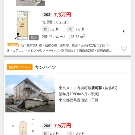
7.3万円
203
0.2万円
1ヶ月
1ヶ月
敷
礼
2
2階
ワンルーム（18.25ｍ
）
地下鉄有楽町線・副都心線「要町駅」徒歩４分の好立地☆水回り・
床・エアコン・クロスがリノベーション済で新品！！南西角部屋・採光面南側
で日当たり良好です☆うれしいミニ冷蔵庫付☆
サンハイツ
賃貸マンション
東京メトロ有楽町線
要町駅
/ 徒歩6分
築年月1983年6月 / 3階建
東京都豊島区池袋３丁目
7.5万円
206
1ヶ月
0ヶ月
敷
礼