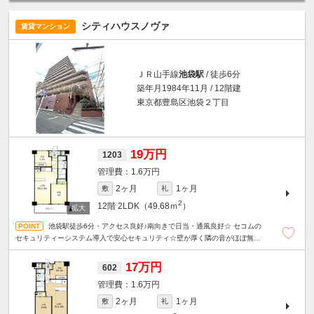
シティハウスノヴァ
賃貸マンション
ＪＲ山手線
池袋駅
/ 徒歩6分
築年月1984年11月 / 12階建
東京都豊島区池袋２丁目
19万円
1203
1.6万円
2ヶ月
1ヶ月
敷
礼
2
12階
2LDK（49.68ｍ
）
池袋駅徒歩6分・アクセス良好♪南向きで日当・通風良好☆ セコムの
セキュリティーシステム導入で安心セキュリティ☆壁が厚く隣の音がほぼ無し
☆ 1階ドラッグストアで便利♪エアコン３台完備☆管理人駐在☆
17万円
602
1.6万円
2ヶ月
1ヶ月
敷
礼