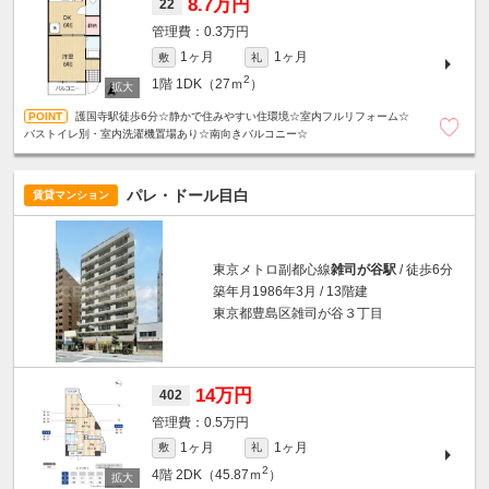
8.7万円
22
0.3万円
1ヶ月
1ヶ月
敷
礼
2
1階
1DK（27ｍ
）
護国寺駅徒歩6分☆静かで住みやすい住環境☆室内フルリフォーム☆
バストイレ別・室内洗濯機置場あり☆南向きバルコニー☆
パレ・ドール目白
賃貸マンション
東京メトロ副都心線
雑司が谷駅
/ 徒歩6分
築年月1986年3月 / 13階建
東京都豊島区雑司が谷３丁目
14万円
402
0.5万円
1ヶ月
1ヶ月
敷
礼
2
4階
2DK（45.87ｍ
）