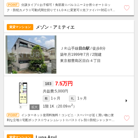
分譲タイプ☆お子様可！角部屋☆バルコニー２か所☆オートロッ
ク・防犯カメラ☆可動式間仕切りで１LＤＫに変更可☆光ファイバー対応☆TV
インターホン☆宅配ボックス☆24時間ゴミ出しOK☆人気の振分タイプ☆
メゾン・アミティエ
賃貸マンション
ＪＲ山手線
目白駅
/ 徒歩8分
築年月1999年7月 / 2階建
東京都豊島区目白４丁目
7.5万円
103
5,000円
1ヶ月
1ヶ月
敷
礼
2
1階
1K（20.09ｍ
）
インターネット使用料無料！コンビニ・スーパーが近く買い物に便
利な立地☆宅配ボックス☆ウォシュレット☆バストイレ別☆防犯シャッター
☆TVモニター付きインターホン☆
Luna Azul
賃貸マンション