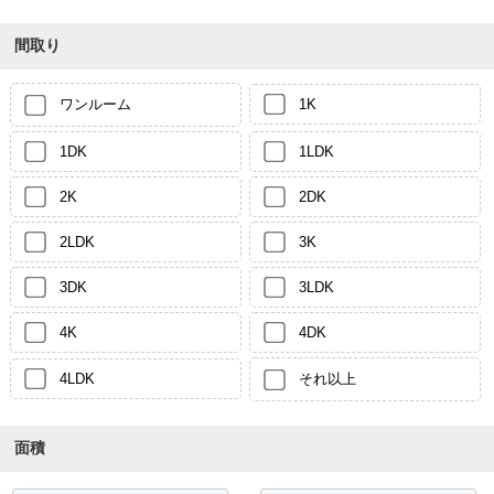
間取り
ワンルーム
1K
1DK
1LDK
2K
2DK
2LDK
3K
3DK
3LDK
4K
4DK
4LDK
それ以上
面積