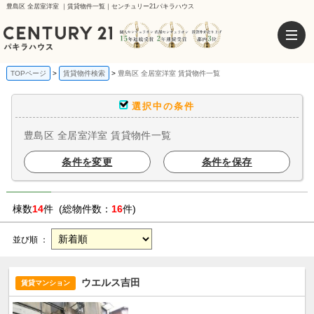
豊島区 全居室洋室 ｜賃貸物件一覧｜センチュリー21パキラハウス
TOPページ
賃貸物件検索
豊島区 全居室洋室 賃貸物件一覧
選択中の条件
豊島区 全居室洋室 賃貸物件一覧
条件を変更
条件を保存
棟数
14
件 (総物件数：
16
件)
並び順 ：
ウエルス吉田
賃貸マンション