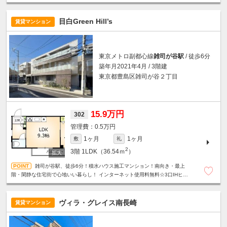
目白Green Hill’s
賃貸マンション
東京メトロ副都心線
雑司が谷駅
/ 徒歩6分
築年月2021年4月 / 3階建
東京都豊島区雑司が谷２丁目
15.9万円
302
0.5万円
1ヶ月
1ヶ月
敷
礼
2
3階
1LDK（36.54ｍ
）
雑司が谷駅、徒歩6分！積水ハウス施工マンション！南向き・最上
階・閑静な住宅街で心地いい暮らし！ インターネット使用料無料☆3口IHヒー
ター☆グリル付システムキッチン☆オートロック☆防犯カメラ☆
ヴィラ・グレイス南長崎
賃貸マンション