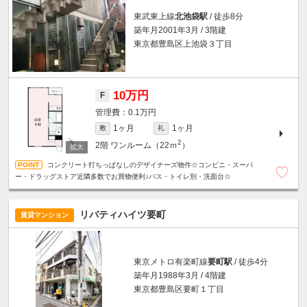
東武東上線
北池袋駅
/ 徒歩8分
築年月2001年3月 / 3階建
東京都豊島区上池袋３丁目
10万円
F
0.1万円
1ヶ月
1ヶ月
敷
礼
2
2階
ワンルーム（22ｍ
）
コンクリート打ちっぱなしのデザイナーズ物件☆コンビニ・スーパ
ー・ドラッグストア近隣多数でお買物便利♪バス・トイレ別・洗面台☆
リバティハイツ要町
賃貸マンション
東京メトロ有楽町線
要町駅
/ 徒歩4分
築年月1988年3月 / 4階建
東京都豊島区要町１丁目