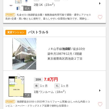
2
2階
1K（23ｍ
）
礼金ゼロ♪池袋駅徒歩圏！複数路線利用可能で通勤・通学にアクセス
良好♪交通・買い物ともに便利で、暮らしやすい住環境が魅力です。閑静な住
宅街☆バストイレ別☆室内洗濯機置場☆
パストラルＳ
賃貸マンション
ＪＲ山手線
池袋駅
/ 徒歩10分
築年月1987年12月 / 3階建
東京都豊島区西池袋２丁目
7.8万円
10A
1ヶ月
1ヶ月
敷
礼
2
1階
ワンルーム（18ｍ
）
池袋駅徒歩10分☆2023年フルリフォーム実施♪おしゃれな内装☆コ
ンビニ・スーパー・ドラッグストア近隣で便利な住環境☆