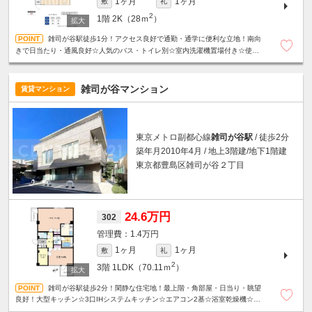
1ヶ月
1ヶ月
敷
礼
2
1階
2K（28ｍ
）
雑司が谷駅徒歩1分！アクセス良好で通勤・通学に便利な立地！南向
きで日当たり・通風良好☆人気のバス・トイレ別☆室内洗濯機置場付き☆使い
やすい間取りも魅力です♪※定期借家契約2年（再契約可）
雑司が谷マンション
賃貸マンション
東京メトロ副都心線
雑司が谷駅
/ 徒歩2分
築年月2010年4月 / 地上3階建/地下1階建
東京都豊島区雑司が谷２丁目
24.6万円
302
1.4万円
1ヶ月
1ヶ月
敷
礼
2
3階
1LDK（70.11ｍ
）
雑司が谷駅徒歩2分！閑静な住宅地！最上階・角部屋・日当り・眺望
良好！大型キッチン☆3口IHシステムキッチン☆エアコン2基☆浴室乾燥機☆温
水洗浄便座☆モニター付きオートロック☆宅配ボックス等、設備充実☆