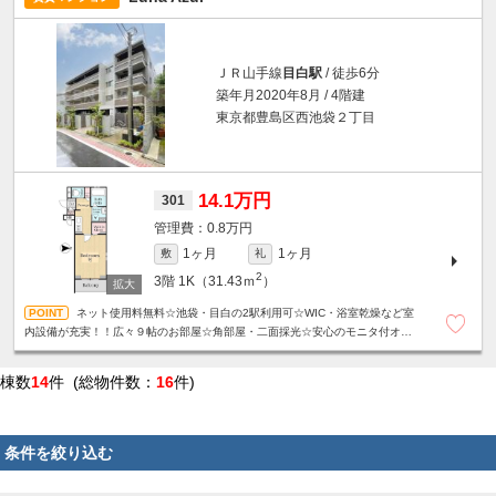
ＪＲ山手線
目白駅
/ 徒歩6分
築年月2020年8月 / 4階建
東京都豊島区西池袋２丁目
14.1万円
301
0.8万円
1ヶ月
1ヶ月
敷
礼
2
3階
1K（31.43ｍ
）
ネット使用料無料☆池袋・目白の2駅利用可☆WIC・浴室乾燥など室
内設備が充実！！広々９帖のお部屋☆角部屋・二面採光☆安心のモニタ付オー
トロック・防犯カメラ☆お洒落な外観☆24Hゴミ出し可☆
棟数
14
件 (総物件数：
16
件)
条件を絞り込む