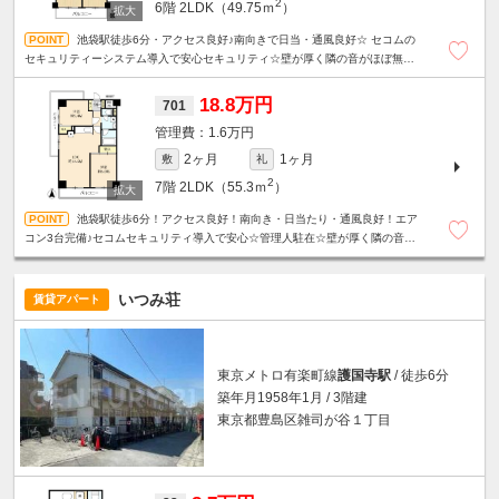
2
6階
2LDK（49.75ｍ
）
池袋駅徒歩6分・アクセス良好♪南向きで日当・通風良好☆ セコムの
セキュリティーシステム導入で安心セキュリティ☆壁が厚く隣の音がほぼ無し
☆ 1階ドラッグストアで便利♪エアコン３台完備☆管理人駐在☆
18.8万円
701
1.6万円
2ヶ月
1ヶ月
敷
礼
2
7階
2LDK（55.3ｍ
）
池袋駅徒歩6分！アクセス良好！南向き・日当たり・通風良好！エア
コン3台完備♪セコムセキュリティ導入で安心☆管理人駐在☆壁が厚く隣の音が
ほぼ無し☆1階にドラッグストアがあり生活便利♪
いつみ荘
賃貸アパート
東京メトロ有楽町線
護国寺駅
/ 徒歩6分
築年月1958年1月 / 3階建
東京都豊島区雑司が谷１丁目