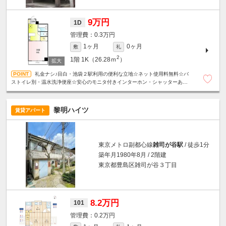
9万円
1D
0.3万円
1ヶ月
0ヶ月
敷
礼
2
1階
1K（26.28ｍ
）
礼金ナシ♪目白・池袋２駅利用の便利な立地☆ネット使用料無料☆バ
ストイレ別・温水洗浄便座☆安心のモニタ付きインターホン・シャッターあり
☆
黎明ハイツ
賃貸アパート
東京メトロ副都心線
雑司が谷駅
/ 徒歩1分
築年月1980年8月 / 2階建
東京都豊島区雑司が谷３丁目
8.2万円
101
0.2万円