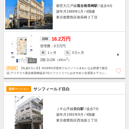
都営大江戸線
落合南長崎駅
/ 徒歩4分
築年月1989年1月 / 4階建
東京都豊島区南長崎３丁目
16.2万円
206
0.5万円
1ヶ月
0.5ヶ月
敷
礼
2
2階
2LDK（44ｍ
）
【礼金0.5ヶ月】2026年6月室内フルリノベ☆きれいなお部屋で新生
活♪アイテラス落合南長崎徒歩7分☆ファミリーにおすすめ☆全居室エアコン付
き☆設備充実！宅配ボックス・モニタ付きインターホン☆
サンフィールド目白
賃貸マンション
ＪＲ山手線
目白駅
/ 徒歩7分
築年月1992年9月 / 4階建
東京都豊島区西池袋２丁目