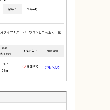
築年月
1992年4月
振分タイプ！スーパーやコンビニも近く、生
間取り
お気に入り
物件詳細
専有面積
2DK
詳細を見る
2
38ｍ