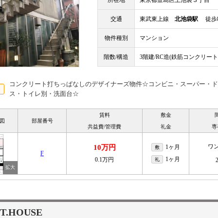
所在地
東京都豊島区上池袋３丁目
交通
東武東上線
北池袋駅
徒歩
物件種別
マンション
階数/構造
3階建/RC造(鉄筋コンクリート
コンクリート打ちっぱなしのデザイナーズ物件☆コンビニ・スーパー・ド
ス・トイレ別・洗面台☆
賃料
敷金
図
部屋番号
共益費/管理費
礼金
専
ワ
10万円
1ヶ月
敷
F
1ヶ月
0.1万円
礼
T.HOUSE