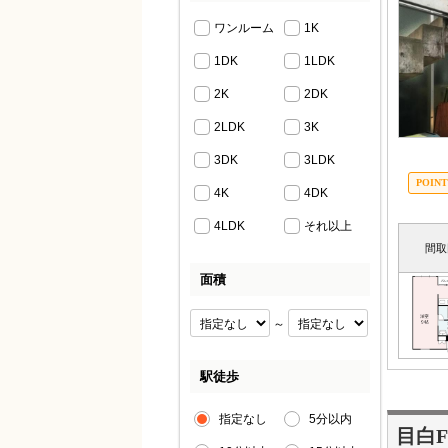
ワンルーム
1K
1DK
1LDK
2K
2DK
2LDK
3K
3DK
3LDK
4K
4DK
4LDK
それ以上
間取
面積
～
駅徒歩
指定なし
5分以内
目白F