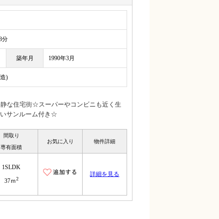
8分
築年月
1990年3月
造)
閑静な住宅街☆スーパーやコンビニも近く生
いサンルーム付き☆
間取り
お気に入り
物件詳細
専有面積
1SLDK
詳細を見る
2
37ｍ