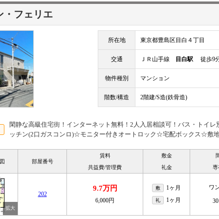
ン・フェリエ
所在地
東京都豊島区目白４丁目
交通
ＪＲ山手線
目白駅
徒歩9
物件種別
マンション
階数/構造
2階建/S造(鉄骨造)
閑静な高級住宅街！インターネット無料！2人入居相談可！バス・トイレ
ッチン(2口ガスコンロ)☆モニター付きオートロック☆宅配ボックス☆敷地
賃料
敷金
図
部屋番号
共益費/管理費
礼金
専
ワ
9.7万円
1ヶ月
敷
202
1ヶ月
6,000円
礼
30