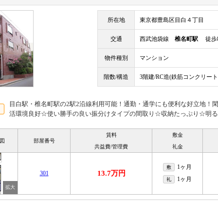
所在地
東京都豊島区目白４丁目
交通
西武池袋線
椎名町駅
徒歩
物件種別
マンション
階数/構造
3階建/RC造(鉄筋コンクリート
目白駅・椎名町駅の2駅2沿線利用可能！通勤・通学にも便利な好立地！
活環境良好☆使い勝手の良い振分けタイプの間取り☆収納たっぷり☆明る
賃料
敷金
図
部屋番号
共益費/管理費
礼金
1ヶ月
敷
13.7万円
301
1ヶ月
礼