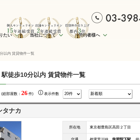
りたい
当社について
ご契約者様へ
0分以内 賃貸物件一覧
 駅徒歩10分以内 賃貸物件一覧
26
 (総部屋数：
件)
表示件数
ンタナカ
所在地
東京都豊島区高田２丁目
交通
都電荒川線
学習院下駅
徒歩