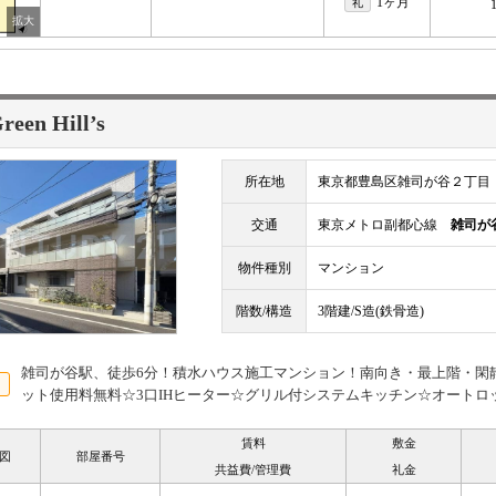
1ヶ月
礼
een Hill’s
所在地
東京都豊島区雑司が谷２丁目
交通
東京メトロ副都心線
雑司が
物件種別
マンション
階数/構造
3階建/S造(鉄骨造)
雑司が谷駅、徒歩6分！積水ハウス施工マンション！南向き・最上階・閑
ット使用料無料☆3口IHヒーター☆グリル付システムキッチン☆オートロ
賃料
敷金
図
部屋番号
共益費/管理費
礼金