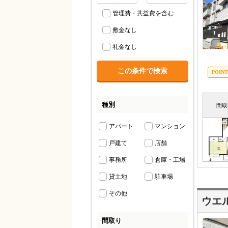
管理費・共益費を含む
敷金なし
礼金なし
種別
間取
アパート
マンション
戸建て
店舗
事務所
倉庫・工場
貸土地
駐車場
その他
ウエ
間取り