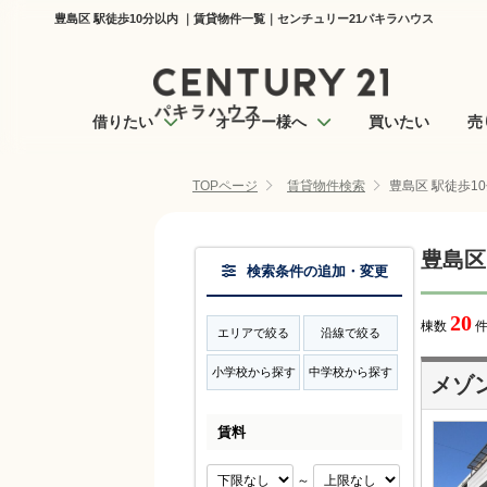
豊島区 駅徒歩10分以内 ｜賃貸物件一覧｜センチュリー21パキラハウス
借りたい
オーナー様へ
買いたい
売
TOPページ
賃貸物件検索
豊島区 駅徒歩1
豊島区
検索条件の追加・変更
20
棟数
件
エリアで絞る
沿線で絞る
小学校から探す
中学校から探す
メゾ
賃料
～