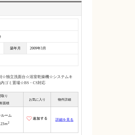
分
築年月
2009年3月
別☆独立洗面台☆浴室乾燥機☆システムキ
内ゴミ置場☆BS・CS対応
間取り
お気に入り
物件詳細
有面積
ンルーム
詳細を見る
2
.23ｍ