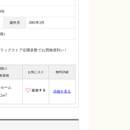
8分
築年月
2001年3月
造)
ラッグストア近隣多数でお買物便利♪バ
間取り
お気に入り
物件詳細
有面積
ンルーム
詳細を見る
2
22ｍ