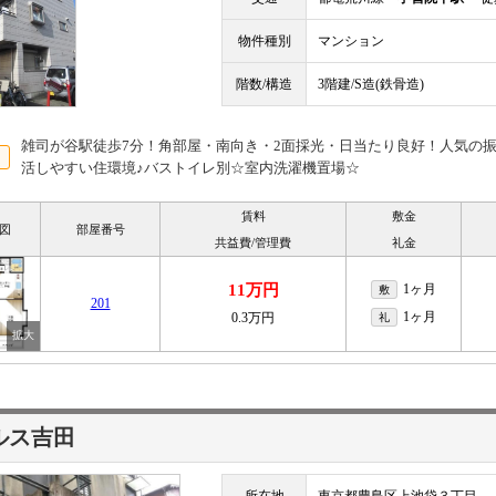
物件種別
マンション
階数/構造
3階建/S造(鉄骨造)
雑司が谷駅徒歩7分！角部屋・南向き・2面採光・日当たり良好！人気の
活しやすい住環境♪バストイレ別☆室内洗濯機置場☆
賃料
敷金
図
部屋番号
共益費/管理費
礼金
11万円
1ヶ月
敷
201
1ヶ月
0.3万円
礼
ルス吉田