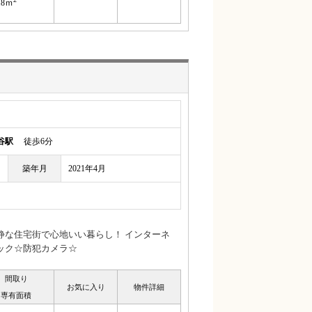
18ｍ
谷駅
徒歩6分
築年月
2021年4月
静な住宅街で心地いい暮らし！ インターネ
ック☆防犯カメラ☆
間取り
お気に入り
物件詳細
専有面積