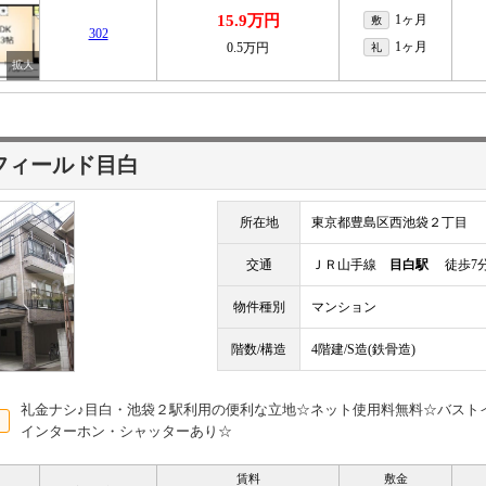
15.9万円
1ヶ月
敷
302
1ヶ月
0.5万円
礼
フィールド目白
所在地
東京都豊島区西池袋２丁目
交通
ＪＲ山手線
目白駅
徒歩7
物件種別
マンション
階数/構造
4階建/S造(鉄骨造)
礼金ナシ♪目白・池袋２駅利用の便利な立地☆ネット使用料無料☆バスト
インターホン・シャッターあり☆
賃料
敷金