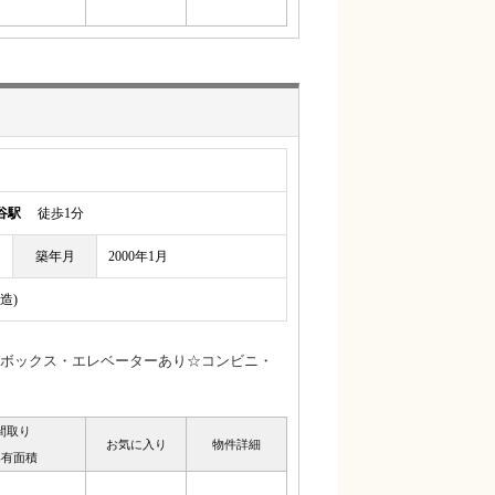
谷駅
徒歩1分
築年月
2000年1月
造)
ボックス・エレベーターあり☆コンビニ・
間取り
お気に入り
物件詳細
専有面積