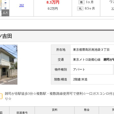
ワ
8.3万円
1ヶ月
敷
202
0.5ヶ月
0.2万円
礼
2
ツ吉田
所在地
東京都豊島区南池袋３丁目
交通
東京メトロ副都心線
雑司が
物件種別
アパート
階数/構造
2階建/木造
雑司が谷駅徒歩3分☆複数駅・複数路線使用可で便利☆一口ガスコンロ付
り☆
賃料
敷金
図
部屋番号