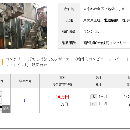
所在地
東京都豊島区上池袋３丁目
交通
東武東上線
北池袋駅
徒歩
物件種別
マンション
階数/構造
3階建/RC造(鉄筋コンクリート
コンクリート打ちっぱなしのデザイナーズ物件☆コンビニ・スーパー・ド
ス・トイレ別・洗面台☆
賃料
敷金
図
部屋番号
共益費/管理費
礼金
専
ワ
10万円
1ヶ月
敷
F
1ヶ月
0.1万円
礼