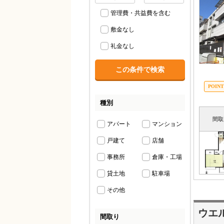
管理費・共益費を含む
敷金なし
礼金なし
種別
間取
アパート
マンション
戸建て
店舗
事務所
倉庫・工場
貸土地
駐車場
その他
ウエ
間取り