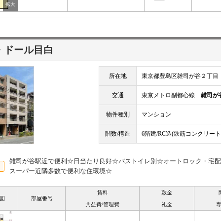
・ドール目白
所在地
東京都豊島区雑司が谷２丁目
交通
東京メトロ副都心線
雑司が
物件種別
マンション
階数/構造
6階建/RC造(鉄筋コンクリート
雑司が谷駅近で便利☆日当たり良好☆バストイレ別☆オートロック・宅配
スーパー近隣多数で便利な住環境☆
賃料
敷金
図
部屋番号
共益費/管理費
礼金