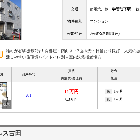
交通
都電荒川線
学習院下駅
徒歩
物件種別
マンション
階数/構造
3階建/S造(鉄骨造)
雑司が谷駅徒歩7分！角部屋・南向き・2面採光・日当たり良好！人気の
活しやすい住環境♪バストイレ別☆室内洗濯機置場☆
賃料
敷金
図
部屋番号
共益費/管理費
礼金
11万円
1ヶ月
敷
201
1ヶ月
0.3万円
礼
ルス吉田