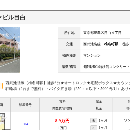
クビル目白
所在地
東京都豊島区目白４丁目
交通
西武池袋線
椎名町駅
徒歩
物件種別
マンション
階数/構造
4階建/RC造(鉄筋コンクリート
西武池袋線【椎名町駅】徒歩5分★オートロック★宅配ボックス★カウン
駐輪場（2台まで無料）・バイク置き場（250ｃｃ以下・5000円/月）あり
賃料
敷金
図
部屋番号
共益費/管理費
礼金
専
ワ
8.9万円
1ヶ月
敷
304
1ヶ月
1万円
礼