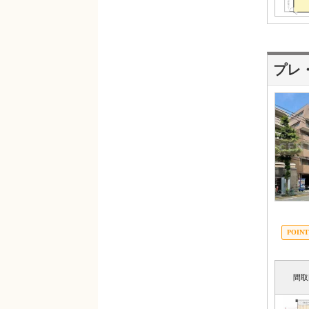
プレ
間取