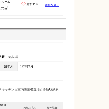
ンルーム
詳細を見る
2
2.75ｍ
谷駅
徒歩3分
築年月
1978年1月
きキッチン☆室内洗濯機置場☆各所収納あ
間取り
お気に入り
物件詳細