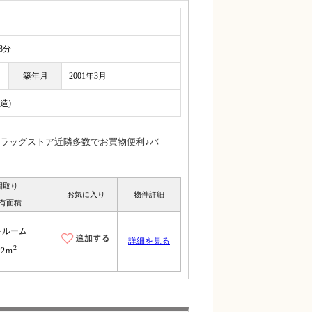
8分
築年月
2001年3月
造)
ラッグストア近隣多数でお買物便利♪バ
間取り
お気に入り
物件詳細
有面積
ンルーム
詳細を見る
2
22ｍ