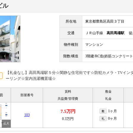
ビル
所在地
東京都豊島区高田３丁目
交通
ＪＲ山手線
高田馬場駅
徒歩
物件種別
マンション
階数/構造
3階建/RC造(鉄筋コンクリート
【礼金なし】高田馬場駅５分☆閑静な住宅街です☆防犯カメラ・TVインタ
ーリング☆室内洗濯機置場☆
賃料
敷金
図
部屋番号
共益費/管理費
礼金
7.5万円
1ヶ月
敷
103
0ヶ月
0.3万円
礼