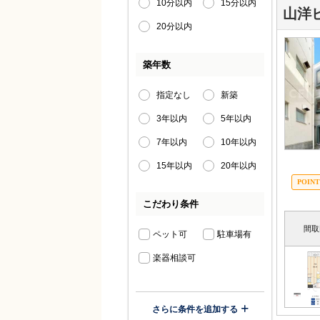
10分以内
15分以内
山洋
20分以内
築年数
指定なし
新築
3年以内
5年以内
7年以内
10年以内
15年以内
20年以内
こだわり条件
間取
ペット可
駐車場有
楽器相談可
さらに条件を追加する