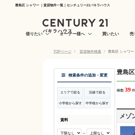
豊島区 シャワー ｜賃貸物件一覧｜センチュリー21パキラハウス
借りたい
オーナー様へ
買いたい
売
TOPページ
賃貸物件検索
豊島区 シャワー
豊島区
検索条件の追加・変更
39
棟数
件
エリアで絞る
沿線で絞る
小学校から探す
中学校から探す
メゾ
賃料
～