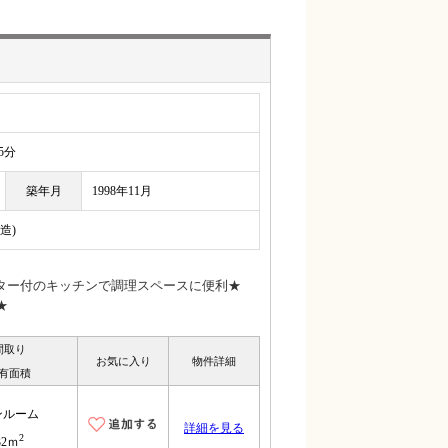
5分
築年月
1998年11月
造)
ター付のキッチンで調理スペースに便利★
★
間取り
お気に入り
物件詳細
有面積
ンルーム
詳細を見る
2
32ｍ