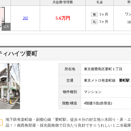
共益費/管理費
礼金
専
ワ
1ヶ月
敷
5.6万円
202
1ヶ月
礼
18
ティハイツ要町
所在地
東京都豊島区要町１丁目
交通
東京メトロ有楽町線
要町駅
物件種別
マンション
階数/構造
4階建/S造(鉄骨造)
地下鉄有楽町線・副都心線「要町駅」徒歩４分の好立地☆水回り・床・エ
品！！南西角部屋・採光面南側で日当たり良好です☆うれしいミニ冷蔵庫