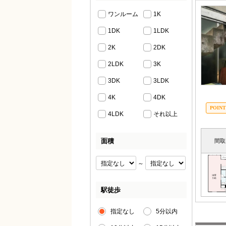
ワンルーム
1K
1DK
1LDK
2K
2DK
2LDK
3K
3DK
3LDK
4K
4DK
4LDK
それ以上
面積
間取
～
駅徒歩
指定なし
5分以内