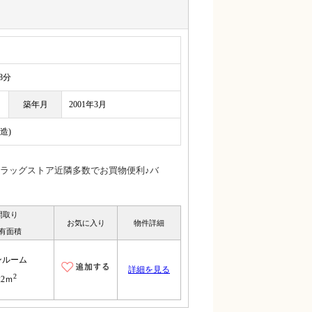
8分
築年月
2001年3月
造)
ラッグストア近隣多数でお買物便利♪バ
間取り
お気に入り
物件詳細
有面積
ンルーム
詳細を見る
2
22ｍ