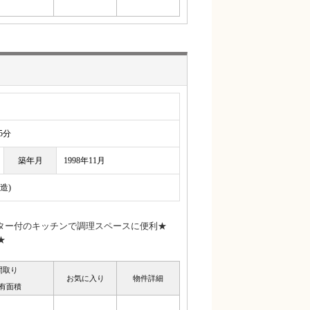
5分
築年月
1998年11月
造)
ター付のキッチンで調理スペースに便利★
★
間取り
お気に入り
物件詳細
有面積