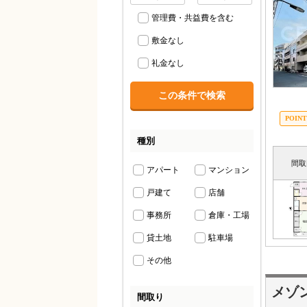
管理費・共益費を含む
敷金なし
礼金なし
種別
間取
アパート
マンション
戸建て
店舗
事務所
倉庫・工場
貸土地
駐車場
その他
メゾ
間取り