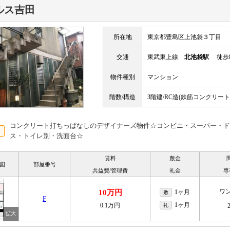
ルス吉田
所在地
東京都豊島区上池袋３丁目
交通
東武東上線
北池袋駅
徒歩
物件種別
マンション
階数/構造
3階建/RC造(鉄筋コンクリート
コンクリート打ちっぱなしのデザイナーズ物件☆コンビニ・スーパー・ド
ス・トイレ別・洗面台☆
賃料
敷金
図
部屋番号
共益費/管理費
礼金
専
ワ
10万円
1ヶ月
敷
F
1ヶ月
0.1万円
礼