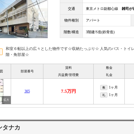
交通
東京メトロ副都心線
雑司が
物件種別
アパート
階数/構造
3階建/S造(鉄骨造)
和室６帖以上の広々とした物件です☆収納たっぷり☆ 人気のバス・トイレ
階・角部屋☆
賃料
敷金
図
部屋番号
共益費/管理費
礼金
1ヶ月
敷
7.5万円
305
1ヶ月
礼
ンタナカ