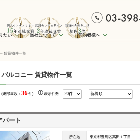
りたい
当社について
ご契約者様へ
ー 賃貸物件一覧
 バルコニー 賃貸物件一覧
36
 (総部屋数：
件)
表示件数
アパート
所在地
東京都豊島区高田１丁目