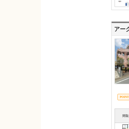
アー
間取