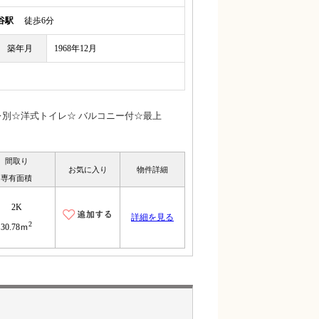
谷駅
徒歩6分
築年月
1968年12月
別☆洋式トイレ☆ バルコニー付☆最上
間取り
お気に入り
物件詳細
専有面積
2K
詳細を見る
2
30.78ｍ