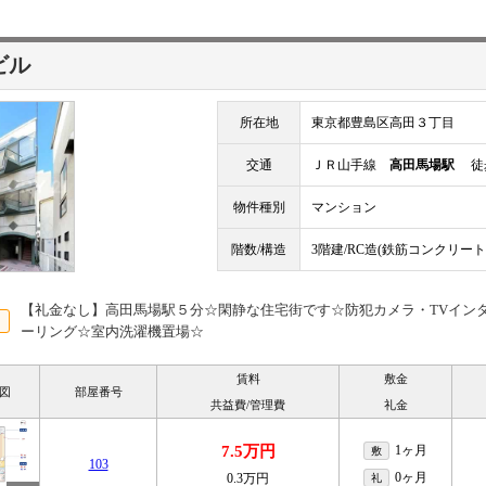
ビル
所在地
東京都豊島区高田３丁目
交通
ＪＲ山手線
高田馬場駅
徒歩
物件種別
マンション
階数/構造
3階建/RC造(鉄筋コンクリート
【礼金なし】高田馬場駅５分☆閑静な住宅街です☆防犯カメラ・TVインタ
ーリング☆室内洗濯機置場☆
賃料
敷金
図
部屋番号
共益費/管理費
礼金
7.5万円
1ヶ月
敷
103
0ヶ月
0.3万円
礼