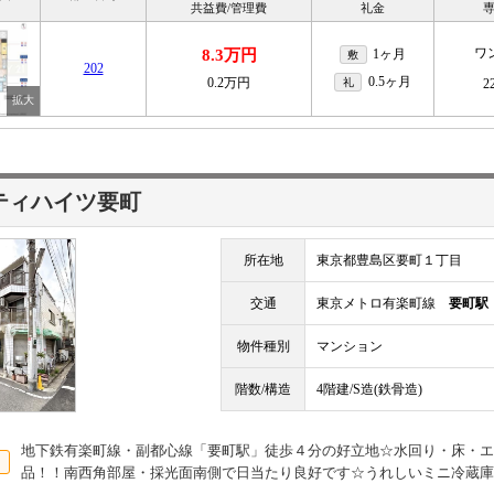
共益費/管理費
礼金
ワ
8.3万円
1ヶ月
敷
202
0.5ヶ月
0.2万円
礼
2
ティハイツ要町
所在地
東京都豊島区要町１丁目
交通
東京メトロ有楽町線
要町駅
物件種別
マンション
階数/構造
4階建/S造(鉄骨造)
地下鉄有楽町線・副都心線「要町駅」徒歩４分の好立地☆水回り・床・エ
品！！南西角部屋・採光面南側で日当たり良好です☆うれしいミニ冷蔵庫