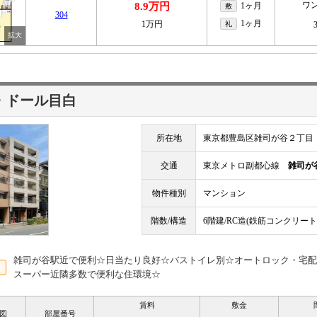
ワ
8.9万円
1ヶ月
敷
304
1ヶ月
1万円
礼
・ドール目白
所在地
東京都豊島区雑司が谷２丁目
交通
東京メトロ副都心線
雑司が
物件種別
マンション
階数/構造
6階建/RC造(鉄筋コンクリート
雑司が谷駅近で便利☆日当たり良好☆バストイレ別☆オートロック・宅配
スーパー近隣多数で便利な住環境☆
賃料
敷金
図
部屋番号