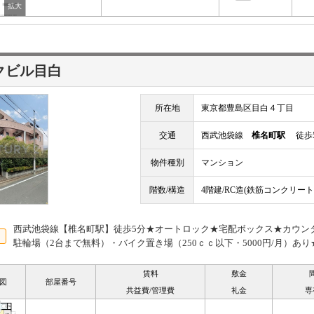
クビル目白
所在地
東京都豊島区目白４丁目
交通
西武池袋線
椎名町駅
徒歩
物件種別
マンション
階数/構造
4階建/RC造(鉄筋コンクリート
西武池袋線【椎名町駅】徒歩5分★オートロック★宅配ボックス★カウン
駐輪場（2台まで無料）・バイク置き場（250ｃｃ以下・5000円/月）あり
賃料
敷金
図
部屋番号
共益費/管理費
礼金
専