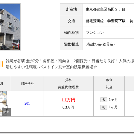
所在地
東京都豊島区高田２丁目
交通
都電荒川線
学習院下駅
徒歩
物件種別
マンション
階数/構造
3階建/S造(鉄骨造)
雑司が谷駅徒歩7分！角部屋・南向き・2面採光・日当たり良好！人気の
活しやすい住環境♪バストイレ別☆室内洗濯機置場☆
賃料
敷金
図
部屋番号
共益費/管理費
礼金
11万円
1ヶ月
敷
201
1ヶ月
0.3万円
礼