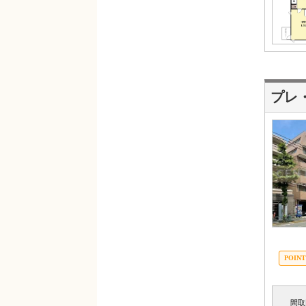
プレ
間取