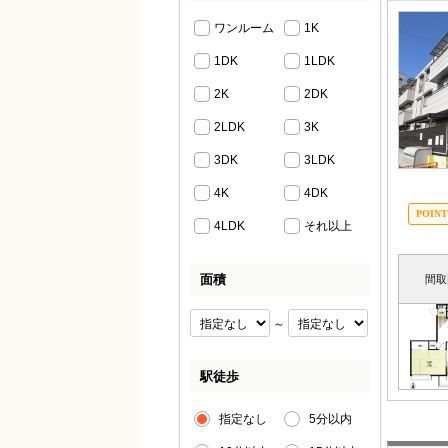
ワンルーム
1K
1DK
1LDK
2K
2DK
2LDK
3K
3DK
3LDK
4K
4DK
4LDK
それ以上
面積
間取
～
駅徒歩
指定なし
5分以内