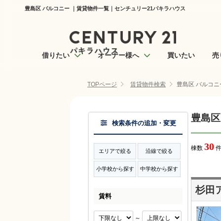
豊島区 バルコニー ｜賃貸物件一覧｜センチュリー21パキラハウス
借りたい
オーナー様へ
買いたい
売
TOPページ
賃貸物件検索
豊島区 バルコニ
豊島区
検索条件の追加・変更
30
棟数
件
エリアで絞る
沿線で絞る
小学校から探す
中学校から探す
杉田
賃料
～