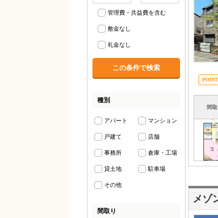
管理費・共益費を含む
敷金なし
礼金なし
種別
間取
アパート
マンション
戸建て
店舗
事務所
倉庫・工場
貸土地
駐車場
その他
メゾ
間取り