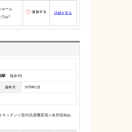
ンルーム
詳細を見る
2
2.75ｍ
谷駅
徒歩3分
築年月
1978年1月
きキッチン☆室内洗濯機置場☆各所収納あ