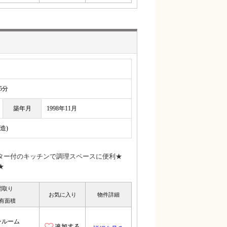
5分
築年月
1998年11月
造)
ター付のキッチンで調理スペースに便利★
★
間取り
お気に入り
物件詳細
有面積
ンルーム