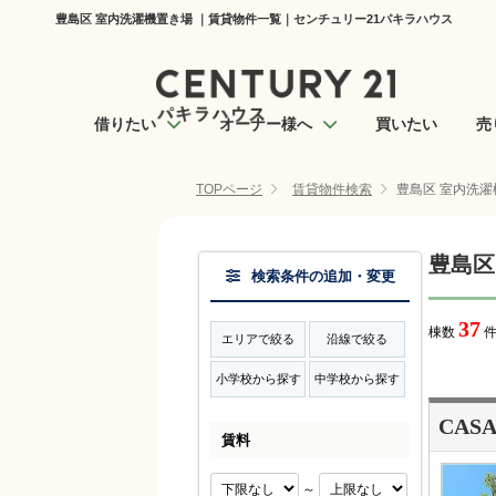
豊島区 室内洗濯機置き場 ｜賃貸物件一覧｜センチュリー21パキラハウス
借りたい
オーナー様へ
買いたい
売
TOPページ
賃貸物件検索
豊島区 室内洗濯
豊島区
検索条件の追加・変更
37
棟数
件
エリアで絞る
沿線で絞る
小学校から探す
中学校から探す
CASA
賃料
～