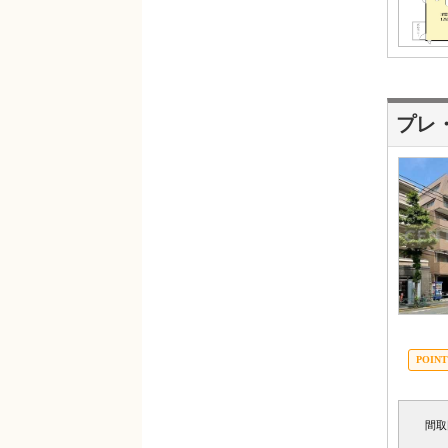
プレ
間取