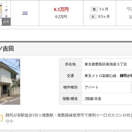
ワ
8.3万円
1ヶ月
敷
202
0.5ヶ月
0.2万円
礼
2
ツ吉田
所在地
東京都豊島区南池袋３丁目
交通
東京メトロ副都心線
雑司が
物件種別
アパート
階数/構造
2階建/木造
雑司が谷駅徒歩3分☆複数駅・複数路線使用可で便利☆一口ガスコンロ付
り☆