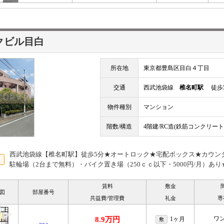
クビル目白
所在地
東京都豊島区目白４丁目
交通
西武池袋線
椎名町駅
徒歩
物件種別
マンション
階数/構造
4階建/RC造(鉄筋コンクリート
西武池袋線【椎名町駅】徒歩5分★オートロック★宅配ボックス★カウン
駐輪場（2台まで無料）・バイク置き場（250ｃｃ以下・5000円/月）あり
賃料
敷金
図
部屋番号
共益費/管理費
礼金
専
ワ
8.9万円
1ヶ月
敷