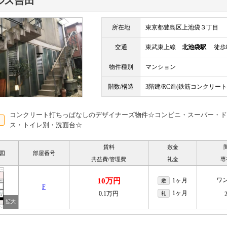
ルス吉田
所在地
東京都豊島区上池袋３丁目
交通
東武東上線
北池袋駅
徒歩
物件種別
マンション
階数/構造
3階建/RC造(鉄筋コンクリート
コンクリート打ちっぱなしのデザイナーズ物件☆コンビニ・スーパー・ド
ス・トイレ別・洗面台☆
賃料
敷金
図
部屋番号
共益費/管理費
礼金
専
ワ
10万円
1ヶ月
敷
F
1ヶ月
0.1万円
礼