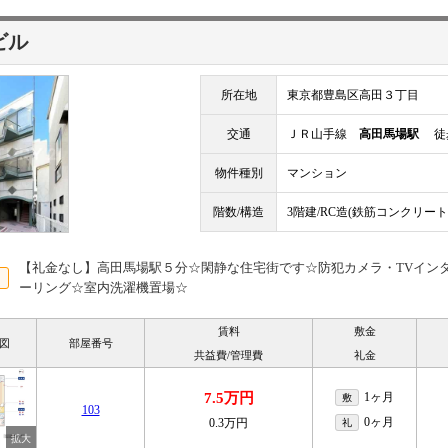
ビル
所在地
東京都豊島区高田３丁目
交通
ＪＲ山手線
高田馬場駅
徒歩
物件種別
マンション
階数/構造
3階建/RC造(鉄筋コンクリート
【礼金なし】高田馬場駅５分☆閑静な住宅街です☆防犯カメラ・TVインタ
ーリング☆室内洗濯機置場☆
賃料
敷金
図
部屋番号
共益費/管理費
礼金
7.5万円
1ヶ月
敷
103
0ヶ月
0.3万円
礼