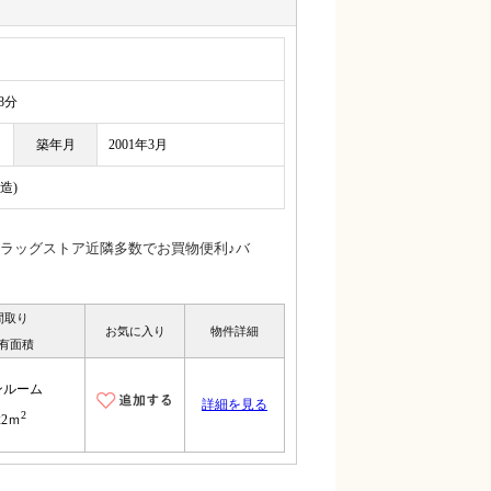
8分
築年月
2001年3月
造)
ラッグストア近隣多数でお買物便利♪バ
間取り
お気に入り
物件詳細
有面積
ンルーム
詳細を見る
2
22ｍ