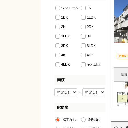
ワンルーム
1K
1DK
1LDK
2K
2DK
2LDK
3K
3DK
3LDK
4K
4DK
4LDK
それ以上
間取
面積
～
駅徒歩
指定なし
5分以内