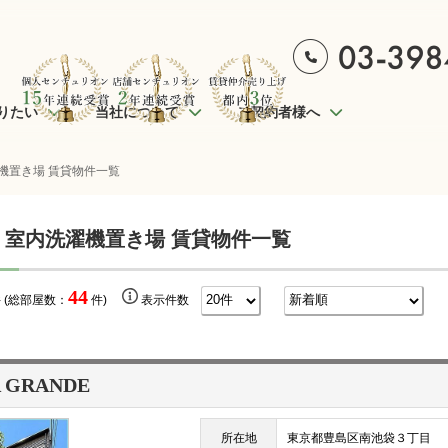
りたい
当社について
ご契約者様へ
機置き場 賃貸物件一覧
 室内洗濯機置き場 賃貸物件一覧
44
 (総部屋数：
件)
表示件数
 GRANDE
所在地
東京都豊島区南池袋３丁目