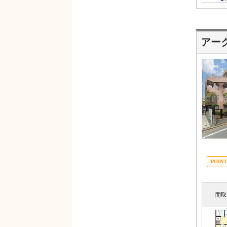
アー
間取