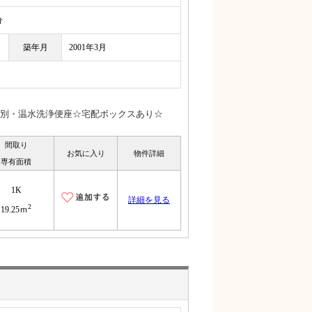
分
築年月
2001年3月
別・温水洗浄便座☆宅配ボックスあり☆
間取り
お気に入り
物件詳細
専有面積
1K
詳細を見る
2
19.25ｍ