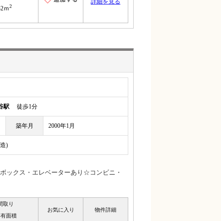
詳細を見る
2
32ｍ
谷駅
徒歩1分
築年月
2000年1月
造)
ボックス・エレベーターあり☆コンビニ・
間取り
お気に入り
物件詳細
専有面積