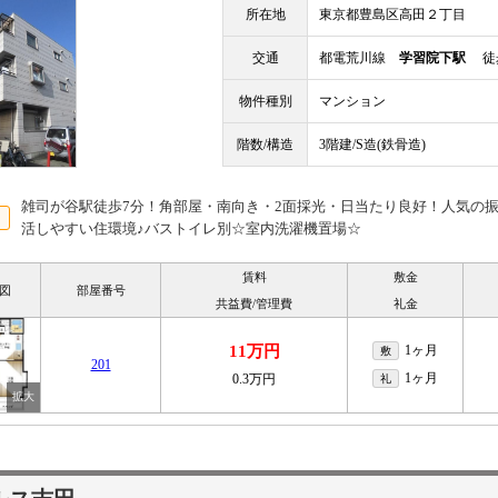
所在地
東京都豊島区高田２丁目
交通
都電荒川線
学習院下駅
徒歩
物件種別
マンション
階数/構造
3階建/S造(鉄骨造)
雑司が谷駅徒歩7分！角部屋・南向き・2面採光・日当たり良好！人気の
活しやすい住環境♪バストイレ別☆室内洗濯機置場☆
賃料
敷金
図
部屋番号
共益費/管理費
礼金
11万円
1ヶ月
敷
201
1ヶ月
0.3万円
礼