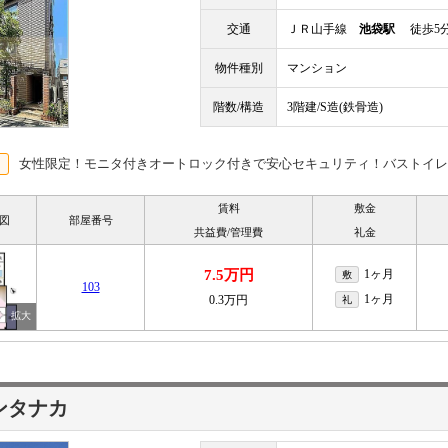
交通
ＪＲ山手線
池袋駅
徒歩5
物件種別
マンション
階数/構造
3階建/S造(鉄骨造)
女性限定！モニタ付きオートロック付きで安心セキュリティ！バストイレ
賃料
敷金
図
部屋番号
共益費/管理費
礼金
7.5万円
1ヶ月
敷
103
1ヶ月
0.3万円
礼
ンタナカ