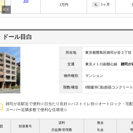
304
1ヶ月
1万円
礼
・ドール目白
所在地
東京都豊島区雑司が谷２丁目
交通
東京メトロ副都心線
雑司が
物件種別
マンション
階数/構造
6階建/RC造(鉄筋コンクリート
雑司が谷駅近で便利☆日当たり良好☆バストイレ別☆オートロック・宅配
スーパー近隣多数で便利な住環境☆
賃料
敷金
図
部屋番号
共益費/管理費
礼金