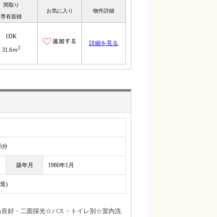
間取り
お気に入り
物件詳細
専有面積
1DK
詳細を見る
2
31.6ｍ
5分
築年月
1980年1月
造)
日当良好・二面採光☆バス・トイレ別☆室内洗