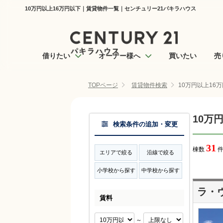
10万円以上16万円以下｜賃貸物件一覧｜センチュリー21パキラハウス
借りたい
オーナー様へ
買いたい
売
TOPページ
賃貸物件検索
10万円以上16
10万
検索条件の追加・変更
31
棟数
件
エリアで絞る
沿線で絞る
小学校から探す
中学校から探す
ラ・
賃料
～