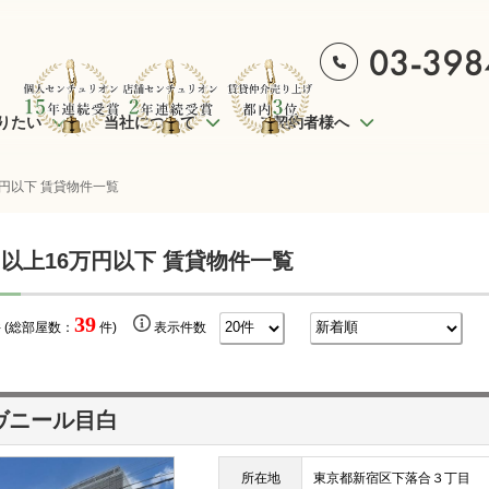
りたい
当社について
ご契約者様へ
万円以下 賃貸物件一覧
円以上16万円以下 賃貸物件一覧
39
 (総部屋数：
件)
表示件数
ヴニール目白
所在地
東京都新宿区下落合３丁目