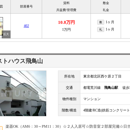
賃料
敷金
図
部屋番号
共益費/管理費
礼金
10.8万円
1ヶ月
敷
402
1ヶ月
1万円
礼
ストハウス飛鳥山
所在地
東京都北区西ケ原２丁目
交通
都電荒川線
飛鳥山駅
徒歩
物件種別
マンション
階数/構造
4階建/RC造(鉄筋コンクリート
楽器OK（AM6：30～PM11：30）☆２人入居可☆防音室２部屋完備☆