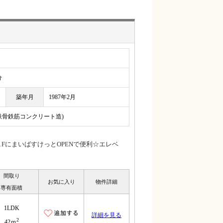
分
築年月
1987年2月
(鉄骨鉄筋コンクリート造)
FにまいばすけっとOPENで便利☆エレベ
間取り
お気に入り
物件詳細
専有面積
1LDK
詳細を見る
2
42ｍ