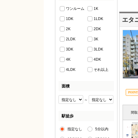
ワンルーム
1K
エタ
1DK
1LDK
2K
2DK
2LDK
3K
3DK
3LDK
4K
4DK
4LDK
それ以上
面積
～
間取
駅徒歩
指定なし
5分以内