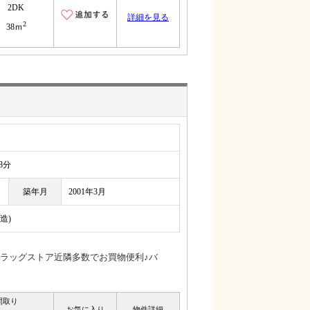
2DK
詳細を見る
2
38ｍ
8分
築年月
2001年3月
造)
ラッグストア近隣多数でお買物便利♪バ
間取り
お気に入り
物件詳細