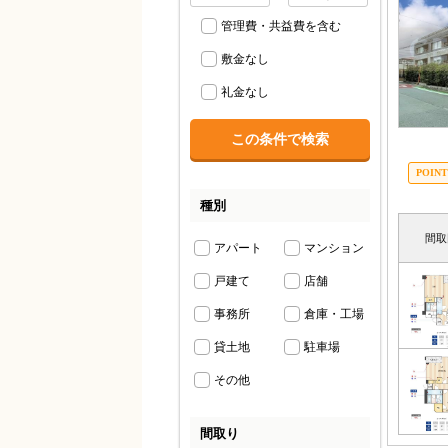
管理費・共益費を含む
敷金なし
礼金なし
種別
間取
アパート
マンション
戸建て
店舗
事務所
倉庫・工場
貸土地
駐車場
その他
間取り