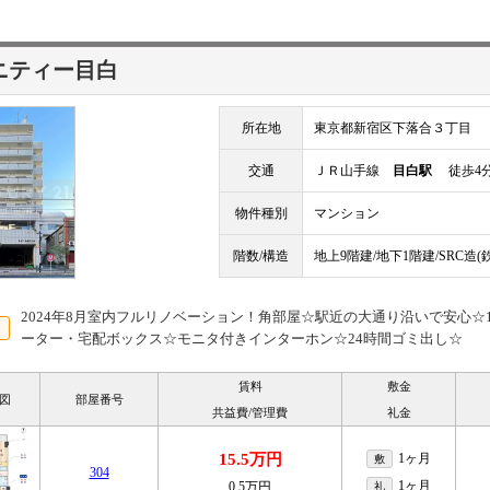
ニティー目白
所在地
東京都新宿区下落合３丁目
交通
ＪＲ山手線
目白駅
徒歩4
物件種別
マンション
階数/構造
地上9階建/地下1階建/SRC造
2024年8月室内フルリノベーション！角部屋☆駅近の大通り沿いで安心☆1
ーター・宅配ボックス☆モニタ付きインターホン☆24時間ゴミ出し☆
賃料
敷金
図
部屋番号
共益費/管理費
礼金
15.5万円
1ヶ月
敷
304
1ヶ月
0.5万円
礼