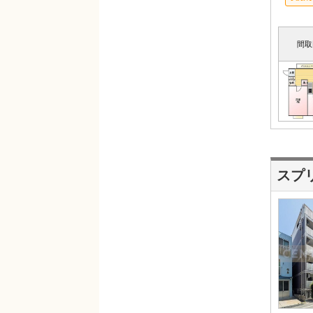
間取
スプ