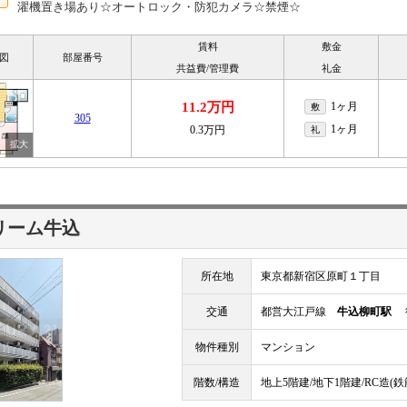
濯機置き場あり☆オートロック・防犯カメラ☆禁煙☆
賃料
敷金
図
部屋番号
共益費/管理費
礼金
11.2万円
1ヶ月
敷
305
1ヶ月
0.3万円
礼
リーム牛込
所在地
東京都新宿区原町１丁目
交通
都営大江戸線
牛込柳町駅
徒
物件種別
マンション
階数/構造
地上5階建/地下1階建/RC造(