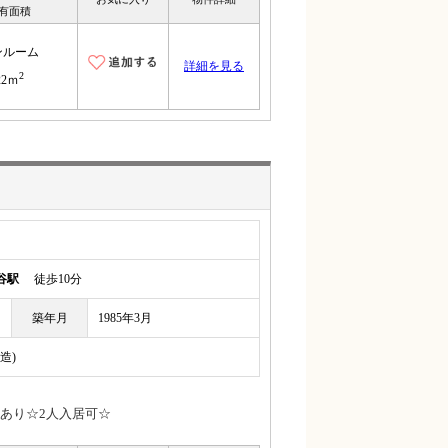
有面積
ンルーム
詳細を見る
2
22ｍ
谷駅
徒歩10分
築年月
1985年3月
造)
あり☆2人入居可☆