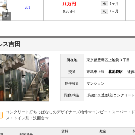
11万円
1ヶ月
敷
201
1ヶ月
0.3万円
礼
ルス吉田
所在地
東京都豊島区上池袋３丁目
交通
東武東上線
北池袋駅
徒歩
物件種別
マンション
階数/構造
3階建/RC造(鉄筋コンクリート
コンクリート打ちっぱなしのデザイナーズ物件☆コンビニ・スーパー・ド
ス・トイレ別・洗面台☆
賃料
敷金
図
部屋番号