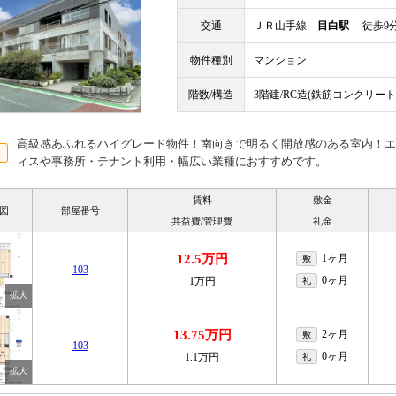
交通
ＪＲ山手線
目白駅
徒歩9
物件種別
マンション
階数/構造
3階建/RC造(鉄筋コンクリート
高級感あふれるハイグレード物件！南向きで明るく開放感のある室内！エ
ィスや事務所・テナント利用・幅広い業種におすすめです。
賃料
敷金
図
部屋番号
共益費/管理費
礼金
12.5万円
1ヶ月
敷
103
0ヶ月
1万円
礼
13.75万円
2ヶ月
敷
103
0ヶ月
1.1万円
礼