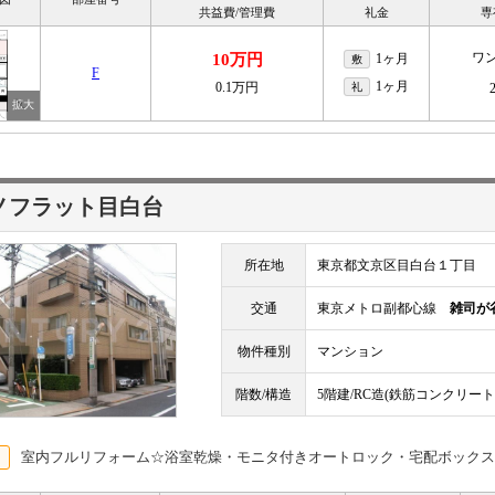
共益費/管理費
礼金
専
ワ
10万円
1ヶ月
敷
F
1ヶ月
0.1万円
礼
ノフラット目白台
所在地
東京都文京区目白台１丁目
交通
東京メトロ副都心線
雑司が
物件種別
マンション
階数/構造
5階建/RC造(鉄筋コンクリート
室内フルリフォーム☆浴室乾燥・モニタ付きオートロック・宅配ボックス