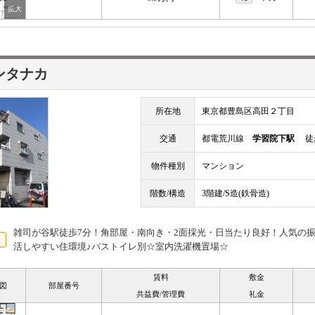
ンタナカ
所在地
東京都豊島区高田２丁目
交通
都電荒川線
学習院下駅
徒歩
物件種別
マンション
階数/構造
3階建/S造(鉄骨造)
雑司が谷駅徒歩7分！角部屋・南向き・2面採光・日当たり良好！人気の
活しやすい住環境♪バストイレ別☆室内洗濯機置場☆
賃料
敷金
図
部屋番号
共益費/管理費
礼金