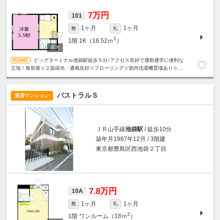
7万円
101
1ヶ月
1ヶ月
敷
礼
2
1階
1K（16.52ｍ
）
ビッグターミナル池袋駅徒歩５分♪アクセス良好で通勤通学に便利な
立地！角部屋☆２面採光・通風良好☆フローリング☆室内洗濯機置場あり☆ユ
ニットバス☆
パストラルＳ
賃貸マンション
ＪＲ山手線
池袋駅
/ 徒歩10分
築年月1987年12月 / 3階建
東京都豊島区西池袋２丁目
7.8万円
10A
1ヶ月
1ヶ月
敷
礼
2
1階
ワンルーム（18ｍ
）