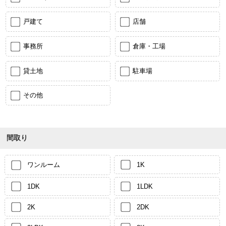
戸建て
店舗
事務所
倉庫・工場
貸土地
駐車場
その他
間取り
ワンルーム
1K
1DK
1LDK
2K
2DK