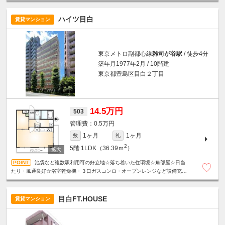
ハイツ目白
賃貸マンション
東京メトロ副都心線
雑司が谷駅
/ 徒歩4分
築年月1977年2月 / 10階建
東京都豊島区目白２丁目
14.5万円
503
0.5万円
1ヶ月
1ヶ月
敷
礼
2
5階
1LDK（36.39ｍ
）
池袋など複数駅利用可の好立地☆落ち着いた住環境☆角部屋☆日当
たり・風通良好☆浴室乾燥機・３口ガスコンロ・オーブンレンジなど設備充実
☆スーパーやコンビニエンスストアが近く、日々の買い物に便利☆
目白FT.HOUSE
賃貸マンション