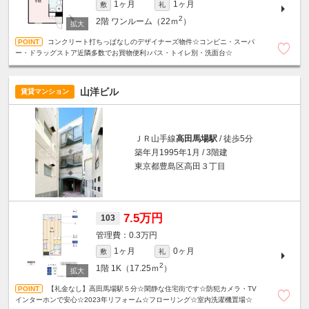
1ヶ月
1ヶ月
敷
礼
2
2階
ワンルーム（22ｍ
）
コンクリート打ちっぱなしのデザイナーズ物件☆コンビニ・スーパ
ー・ドラッグストア近隣多数でお買物便利♪バス・トイレ別・洗面台☆
山洋ビル
賃貸マンション
ＪＲ山手線
高田馬場駅
/ 徒歩5分
築年月1995年1月 / 3階建
東京都豊島区高田３丁目
7.5万円
103
0.3万円
1ヶ月
0ヶ月
敷
礼
2
1階
1K（17.25ｍ
）
【礼金なし】高田馬場駅５分☆閑静な住宅街です☆防犯カメラ・TV
インターホンで安心☆2023年リフォーム☆フローリング☆室内洗濯機置場☆