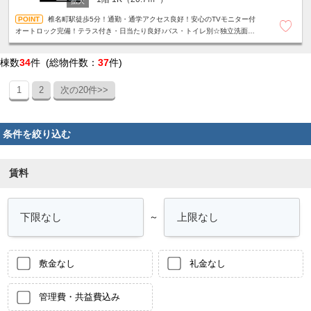
椎名町駅徒歩5分！通勤・通学アクセス良好！安心のTVモニター付
オートロック完備！テラス付き・日当たり良好♪バス・トイレ別☆独立洗面台
☆2口ガスコンロ☆床下収納☆
棟数
34
件 (総物件数：
37
件)
1
2
次の20件>>
条件を絞り込む
賃料
～
敷金なし
礼金なし
管理費・共益費込み