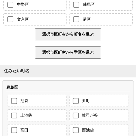
中野区
練馬区
文京区
港区
住みたい町名
豊島区
池袋
要町
上池袋
雑司が谷
高田
西池袋