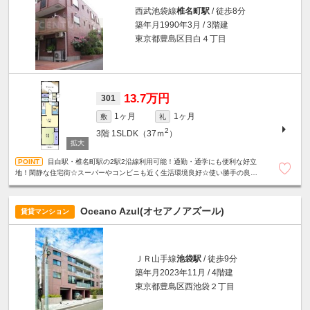
西武池袋線
椎名町駅
/ 徒歩8分
築年月1990年3月 / 3階建
東京都豊島区目白４丁目
13.7万円
301
1ヶ月
1ヶ月
敷
礼
2
3階
1SLDK（37ｍ
）
目白駅・椎名町駅の2駅2沿線利用可能！通勤・通学にも便利な好立
地！閑静な住宅街☆スーパーやコンビニも近く生活環境良好☆使い勝手の良い
振分けタイプの間取り☆収納たっぷり☆明るいサンルーム付き☆
Oceano Azul(オセアノアズール)
賃貸マンション
ＪＲ山手線
池袋駅
/ 徒歩9分
築年月2023年11月 / 4階建
東京都豊島区西池袋２丁目