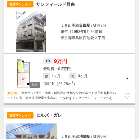
サンフィールド目白
賃貸マンション
ＪＲ山手線
目白駅
/ 徒歩7分
築年月1992年9月 / 4階建
東京都豊島区西池袋２丁目
9万円
1D
0.3万円
1ヶ月
0ヶ月
敷
礼
2
1階
1K（26.28ｍ
）
礼金ナシ♪目白・池袋２駅利用の便利な立地☆ネット使用料無料☆バ
ストイレ別・温水洗浄便座☆安心のモニタ付きインターホン・シャッターあり
☆
ヒルズ・ガレ
賃貸マンション
ＪＲ山手線
池袋駅
/ 徒歩6分