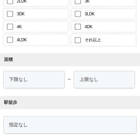
2LDK
3K
3DK
3LDK
4K
4DK
4LDK
それ以上
面積
～
駅徒歩