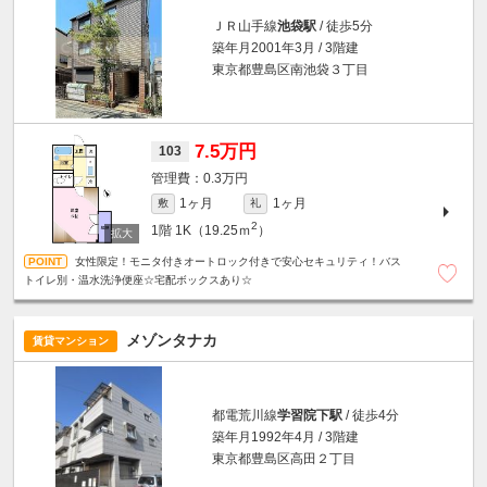
ＪＲ山手線
池袋駅
/ 徒歩5分
築年月2001年3月 / 3階建
東京都豊島区南池袋３丁目
7.5万円
103
0.3万円
1ヶ月
1ヶ月
敷
礼
2
1階
1K（19.25ｍ
）
女性限定！モニタ付きオートロック付きで安心セキュリティ！バス
トイレ別・温水洗浄便座☆宅配ボックスあり☆
メゾンタナカ
賃貸マンション
都電荒川線
学習院下駅
/ 徒歩4分
築年月1992年4月 / 3階建
東京都豊島区高田２丁目