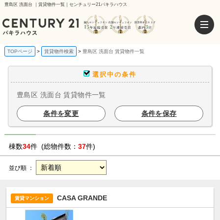
豊島区 洗面台 ｜賃貸物件一覧｜センチュリー21パキラハウス
TOPページ
賃貸物件検索
豊島区 洗面台 賃貸物件一覧
選択中の条件
豊島区 洗面台 賃貸物件一覧
条件を変更
条件を保存
棟数
34
件 (総物件数：
37
件)
並び順 ：
CASA GRANDE
賃貸マンション