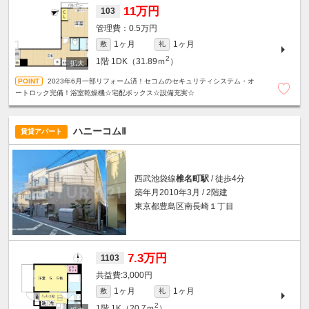
11万円
103
0.5万円
1ヶ月
1ヶ月
敷
礼
2
1階
1DK（31.89ｍ
）
2023年6月一部リフォーム済！セコムのセキュリティシステム・オ
ートロック完備！浴室乾燥機☆宅配ボックス☆設備充実☆
ハニーコムⅡ
賃貸アパート
西武池袋線
椎名町駅
/ 徒歩4分
築年月2010年3月 / 2階建
東京都豊島区南長崎１丁目
7.3万円
1103
3,000円
1ヶ月
1ヶ月
敷
礼
2
1階
1K（20.7ｍ
）