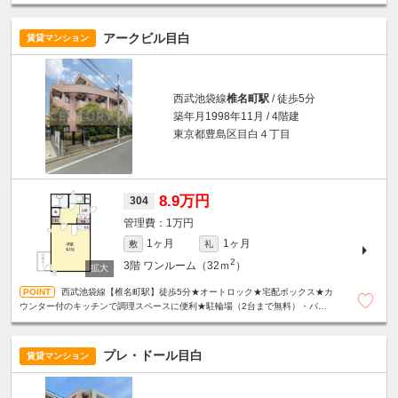
アークビル目白
賃貸マンション
西武池袋線
椎名町駅
/ 徒歩5分
築年月1998年11月 / 4階建
東京都豊島区目白４丁目
8.9万円
304
1万円
1ヶ月
1ヶ月
敷
礼
2
3階
ワンルーム（32ｍ
）
西武池袋線【椎名町駅】徒歩5分★オートロック★宅配ボックス★カ
ウンター付のキッチンで調理スペースに便利★駐輪場（2台まで無料）・バイ
ク置き場（250ｃｃ以下・5000円/月）あり★
プレ・ドール目白
賃貸マンション