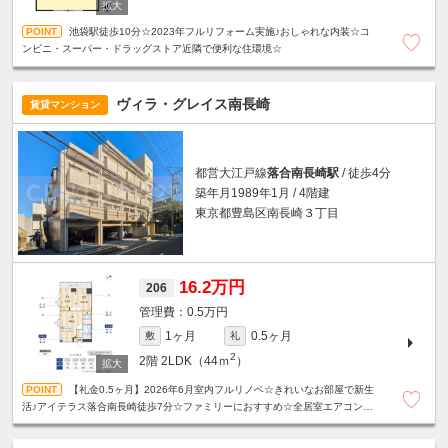
池袋駅徒歩10分☆2023年フルリフォーム実施♪おしゃれな内装☆コ
ンビニ・スーパー・ドラッグストア近隣で便利な住環境☆
ヴィラ・グレイス南長崎
賃貸マンション
都営大江戸線
落合南長崎駅
/ 徒歩4分
築年月1989年1月 / 4階建
東京都豊島区南長崎３丁目
16.2万円
206
0.5万円
1ヶ月
0.5ヶ月
敷
礼
2
2階
2LDK（44ｍ
）
【礼金0.5ヶ月】2026年6月室内フルリノベ☆きれいなお部屋で新生
活♪アイテラス落合南長崎徒歩7分☆ファミリーにおすすめ☆全居室エアコン付
き☆設備充実！宅配ボックス・モニタ付きインターホン☆