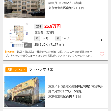
築年月1988年2月 / 4階建
東京都豊島区南池袋１丁目
25.9万円
202
2万円
1ヶ月
1ヶ月
敷
礼
2
2階
3LDK（71.77ｍ
）
池袋・目白駅より徒歩6分の好立地！2面バルコニー☆角部屋☆オー
プンキッチン☆安心のオートロック☆宅配ボックス☆トランクルーム☆ウルト
ラファインバブル☆浴室乾燥機☆設備充実！
ラ・ハレマリエ
賃貸マンション
東京メトロ副都心線
雑司が谷駅
/ 徒歩9分
築年月2003年3月 / 5階建
東京都豊島区高田１丁目