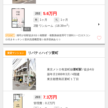
5.6万円
202
1ヶ月
1ヶ月
敷
礼
2
2階
ワンルーム（18.39ｍ
）
雑司が谷駅徒歩3分☆複数駅・複数路線使用可で便利☆一口ガスコン
ロ付きキッチン☆室内洗濯機置場☆各所収納あり☆
リバティハイツ要町
賃貸マンション
東京メトロ有楽町線
要町駅
/ 徒歩4分
築年月1988年3月 / 4階建
東京都豊島区要町１丁目
7.3万円
203
0.2万円