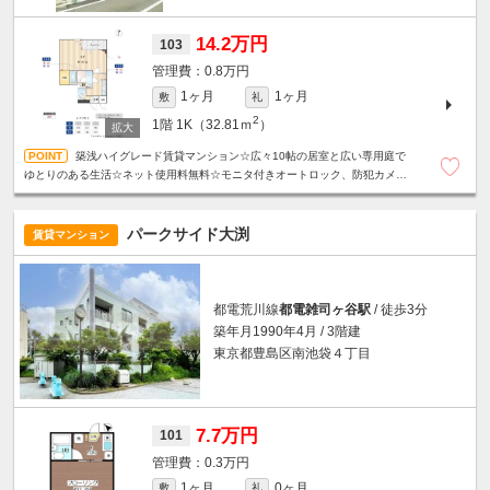
14.2万円
103
0.8万円
1ヶ月
1ヶ月
敷
礼
2
1階
1K（32.81ｍ
）
築浅ハイグレード賃貸マンション☆広々10帖の居室と広い専用庭で
ゆとりのある生活☆ネット使用料無料☆モニタ付きオートロック、防犯カメ
ラ、カードキーシステムで安心セキュリティ◎
パークサイド大渕
賃貸マンション
都電荒川線
都電雑司ヶ谷駅
/ 徒歩3分
築年月1990年4月 / 3階建
東京都豊島区南池袋４丁目
7.7万円
101
0.3万円
1ヶ月
0ヶ月
敷
礼