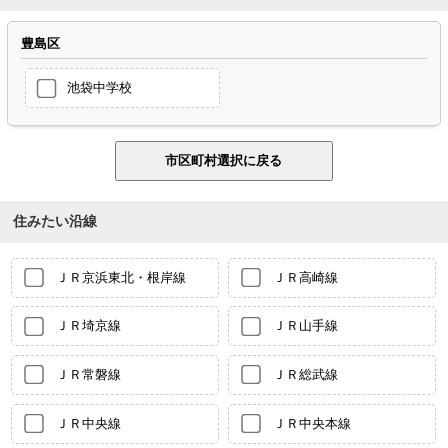
豊島区
池袋中学校
住みたい沿線
ＪＲ京浜東北・根岸線
ＪＲ高崎線
ＪＲ埼京線
ＪＲ山手線
ＪＲ常磐線
ＪＲ総武線
ＪＲ中央線
ＪＲ中央本線