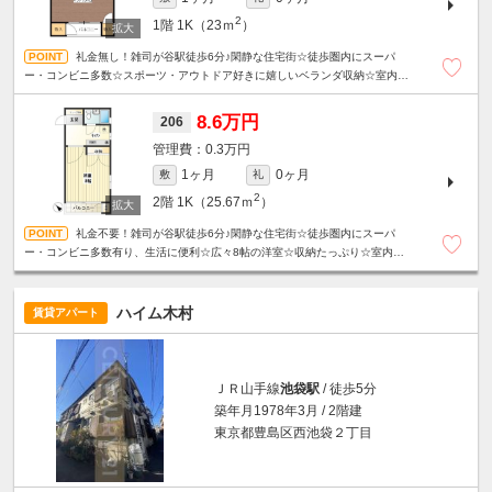
2
1階
1K（23ｍ
）
礼金無し！雑司が谷駅徒歩6分♪閑静な住宅街☆徒歩圏内にスーパ
ー・コンビニ多数☆スポーツ・アウトドア好きに嬉しいベランダ収納☆室内洗
濯機置き場☆駐輪場１台無料☆
8.6万円
206
0.3万円
1ヶ月
0ヶ月
敷
礼
2
2階
1K（25.67ｍ
）
礼金不要！雑司が谷駅徒歩6分♪閑静な住宅街☆徒歩圏内にスーパ
ー・コンビニ多数有り、生活に便利☆広々8帖の洋室☆収納たっぷり☆室内洗濯
機置き場☆駐輪場1台無料☆
ハイム木村
賃貸アパート
ＪＲ山手線
池袋駅
/ 徒歩5分
築年月1978年3月 / 2階建
東京都豊島区西池袋２丁目