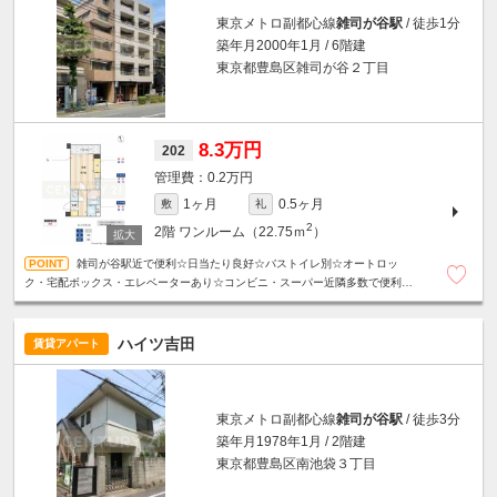
東京メトロ副都心線
雑司が谷駅
/ 徒歩1分
築年月2000年1月 / 6階建
東京都豊島区雑司が谷２丁目
8.3万円
202
0.2万円
1ヶ月
0.5ヶ月
敷
礼
2
2階
ワンルーム（22.75ｍ
）
雑司が谷駅近で便利☆日当たり良好☆バストイレ別☆オートロッ
ク・宅配ボックス・エレベーターあり☆コンビニ・スーパー近隣多数で便利な
住環境☆
ハイツ吉田
賃貸アパート
東京メトロ副都心線
雑司が谷駅
/ 徒歩3分
築年月1978年1月 / 2階建
東京都豊島区南池袋３丁目