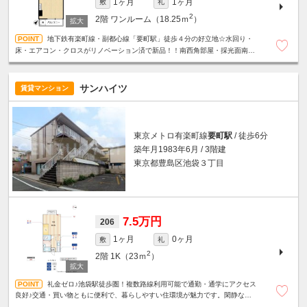
1ヶ月
1ヶ月
敷
礼
2
2階
ワンルーム（18.25ｍ
）
地下鉄有楽町線・副都心線「要町駅」徒歩４分の好立地☆水回り・
床・エアコン・クロスがリノベーション済で新品！！南西角部屋・採光面南側
で日当たり良好です☆うれしいミニ冷蔵庫付☆
サンハイツ
賃貸マンション
東京メトロ有楽町線
要町駅
/ 徒歩6分
築年月1983年6月 / 3階建
東京都豊島区池袋３丁目
7.5万円
206
1ヶ月
0ヶ月
敷
礼
2
2階
1K（23ｍ
）
礼金ゼロ♪池袋駅徒歩圏！複数路線利用可能で通勤・通学にアクセス
良好♪交通・買い物ともに便利で、暮らしやすい住環境が魅力です。閑静な住
宅街☆バストイレ別☆室内洗濯機置場☆