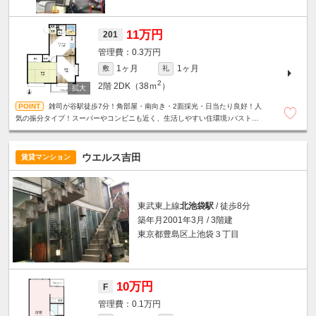
11万円
201
0.3万円
1ヶ月
1ヶ月
敷
礼
2
2階
2DK（38ｍ
）
雑司が谷駅徒歩7分！角部屋・南向き・2面採光・日当たり良好！人
気の振分タイプ！スーパーやコンビニも近く、生活しやすい住環境♪バストイ
レ別☆室内洗濯機置場☆
ウエルス吉田
賃貸マンション
東武東上線
北池袋駅
/ 徒歩8分
築年月2001年3月 / 3階建
東京都豊島区上池袋３丁目
10万円
F
0.1万円