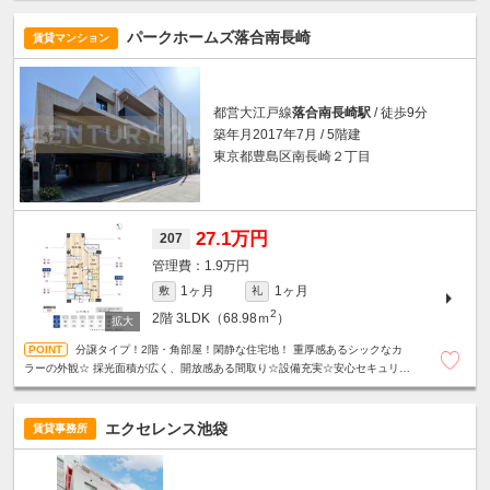
パークホームズ落合南長崎
賃貸マンション
都営大江戸線
落合南長崎駅
/ 徒歩9分
築年月2017年7月 / 5階建
東京都豊島区南長崎２丁目
27.1万円
207
1.9万円
1ヶ月
1ヶ月
敷
礼
2
2階
3LDK（68.98ｍ
）
分譲タイプ！2階・角部屋！閑静な住宅地！ 重厚感あるシックなカ
ラーの外観☆ 採光面積が広く、開放感ある間取り☆設備充実☆安心セキュリテ
ィ☆駐車場2台空きあり（1/6確認時点）
エクセレンス池袋
賃貸事務所