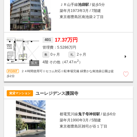
ＪＲ山手線
池袋駅
/ 徒歩5分
築年月1973年3月 / 7階建
東京都豊島区南池袋２丁目
17.37万円
401
5.5286万円
0ヶ月
2ヶ月
敷
礼
2
4階
その他（47.47ｍ
）
２４時間使用可☆セコム対応☆駐車場完備 緑豊かな南池袋公園は徒
歩2分
ユーレジデンス護国寺
賃貸マンション
都電荒川線
鬼子母神前駅
/ 徒歩6分
築年月1990年3月 / 5階建
東京都豊島区雑司が谷１丁目