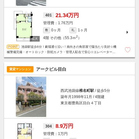
21.34万円
401
1.76万円
0ヶ月
1ヶ月
敷
礼
2
4階
その他（55.3ｍ
）
池袋駅徒歩6分！劇場通り沿い！南向きの角部屋で陽当たり良好☆機
械警備完備・オートロック・防犯カメラ・管理人駐在で安心☆エレベーター☆
ミニキッチン☆
アークビル目白
賃貸マンション
西武池袋線
椎名町駅
/ 徒歩5分
築年月1998年11月 / 4階建
東京都豊島区目白４丁目
8.9万円
304
1万円