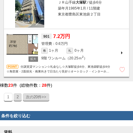
ＪＲ山手線
大塚駅
/ 徒歩6分
築年月1985年1月 / 11階建
東京都豊島区東池袋２丁目
7.2万円
901
0.6万円
1ヶ月
0ヶ月
敷
礼
2
9階
ワンルーム（20.25ｍ
）
分譲賃貸マンション☆礼金なし☆大塚駅徒歩6分、東池袋駅徒歩9分
☆角部屋・2面採光・南東向きで日当たり良好☆オートロック・インターホン
完備で女性も安心☆
棟数
23
件 (総物件数：
28
件)
1
2
次の20件>>
条件を絞り込む
賃料