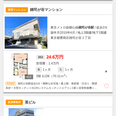
雑司が谷マンション
賃貸マンション
東京メトロ副都心線
雑司が谷駅
/ 徒歩2分
築年月2010年4月 / 地上3階建/地下1階建
東京都豊島区雑司が谷２丁目
24.6万円
302
1.4万円
1ヶ月
1ヶ月
敷
礼
2
3階
1LDK（70.11ｍ
）
雑司が谷駅徒歩2分！閑静な住宅地！最上階・角部屋・日当り・眺望
良好！大型キッチン☆3口IHシステムキッチン☆エアコン2基☆浴室乾燥機☆温
水洗浄便座☆モニター付きオートロック☆宅配ボックス等、設備充実☆
英ビル
賃貸事務所