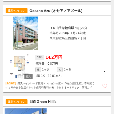
住環境☆
Oceano Azul(オセアノアズール)
賃貸マンション
ＪＲ山手線
池袋駅
/ 徒歩9分
築年月2023年11月 / 4階建
東京都豊島区西池袋２丁目
14.2万円
103
0.8万円
1ヶ月
1ヶ月
敷
礼
2
1階
1K（32.81ｍ
）
築浅ハイグレード賃貸マンション☆広々10帖の居室と広い専用庭で
ゆとりのある生活☆ネット使用料無料☆モニタ付きオートロック、防犯カメ
ラ、カードキーシステムで安心セキュリティ◎
目白Green Hill’s
賃貸マンション