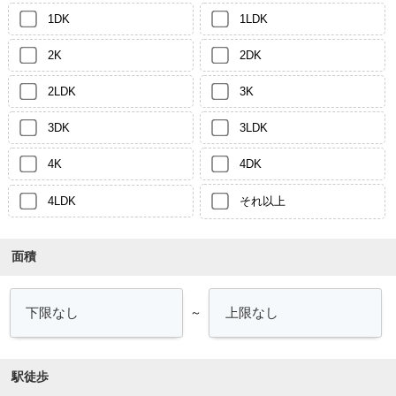
1DK
1LDK
2K
2DK
2LDK
3K
3DK
3LDK
4K
4DK
4LDK
それ以上
面積
～
駅徒歩