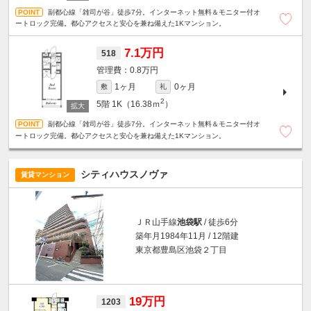
副都心線「雑司が谷」徒歩7分。インターネット無料＆モニター付オ
ートロック完備。都心アクセスと安心を兼ね備えた1Kマンション。
7.1万円
518
0.8万円
1ヶ月
0ヶ月
敷
礼
2
5階
1K（16.38ｍ
）
副都心線「雑司が谷」徒歩7分。インターネット無料＆モニター付オ
ートロック完備。都心アクセスと安心を兼ね備えた1Kマンション。
シティハウスノヴァ
賃貸マンション
ＪＲ山手線
池袋駅
/ 徒歩6分
築年月1984年11月 / 12階建
東京都豊島区池袋２丁目
19万円
1203