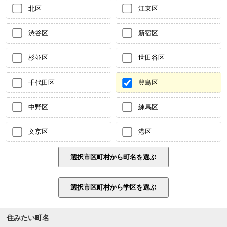
北区
江東区
渋谷区
新宿区
杉並区
世田谷区
千代田区
豊島区
中野区
練馬区
文京区
港区
住みたい町名