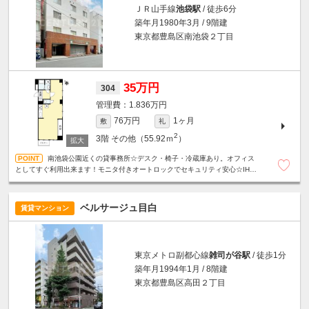
ＪＲ山手線
池袋駅
/ 徒歩6分
築年月1980年3月 / 9階建
東京都豊島区南池袋２丁目
35万円
304
1.836万円
76万円
1ヶ月
敷
礼
2
3階
その他（55.92ｍ
）
南池袋公園近くの貸事務所☆デスク・椅子・冷蔵庫あり。オフィス
としてすぐ利用出来ます！モニタ付きオートロックでセキュリティ安心☆IH3
口グリル付きシステムキッチン・追炊き付きバス・温水洗浄便座☆
ベルサージュ目白
賃貸マンション
東京メトロ副都心線
雑司が谷駅
/ 徒歩1分
築年月1994年1月 / 8階建
東京都豊島区高田２丁目