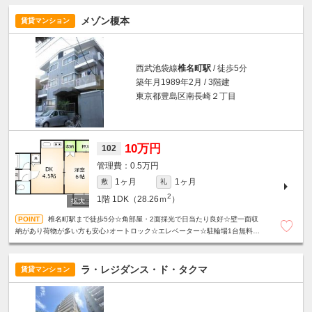
メゾン榎本
賃貸マンション
西武池袋線
椎名町駅
/ 徒歩5分
築年月1989年2月 / 3階建
東京都豊島区南長崎２丁目
10万円
102
0.5万円
1ヶ月
1ヶ月
敷
礼
2
1階
1DK（28.26ｍ
）
椎名町駅まで徒歩5分☆角部屋・2面採光で日当たり良好☆壁一面収
納があり荷物が多い方も安心♪オートロック☆エレベーター☆駐輪場1台無料☆
非喫煙者限定
ラ・レジダンス・ド・タクマ
賃貸マンション