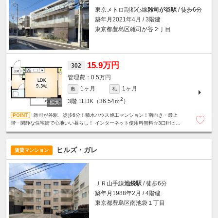
東京メトロ副都心線
雑司が谷駅
/ 徒歩6分
築年月2021年4月 / 3階建
東京都豊島区雑司が谷２丁目
15.9万円
302
0.5万円
1ヶ月
1ヶ月
敷
礼
2
3階
1LDK（36.54ｍ
）
雑司が谷駅、徒歩6分！積水ハウス施工マンション！南向き・最上
階・閑静な住宅街で心地いい暮らし！ インターネット使用料無料☆3口IHヒー
ター☆グリル付システムキッチン☆オートロック☆防犯カメラ☆
ヒルズ・ガレ
賃貸マンション
ＪＲ山手線
池袋駅
/ 徒歩6分
築年月1988年2月 / 4階建
東京都豊島区南池袋１丁目