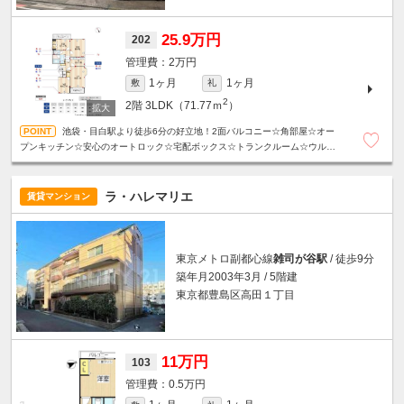
25.9万円
202
2万円
1ヶ月
1ヶ月
敷
礼
2
2階
3LDK（71.77ｍ
）
池袋・目白駅より徒歩6分の好立地！2面バルコニー☆角部屋☆オー
プンキッチン☆安心のオートロック☆宅配ボックス☆トランクルーム☆ウルト
ラファインバブル☆浴室乾燥機☆設備充実！
ラ・ハレマリエ
賃貸マンション
東京メトロ副都心線
雑司が谷駅
/ 徒歩9分
築年月2003年3月 / 5階建
東京都豊島区高田１丁目
11万円
103
0.5万円