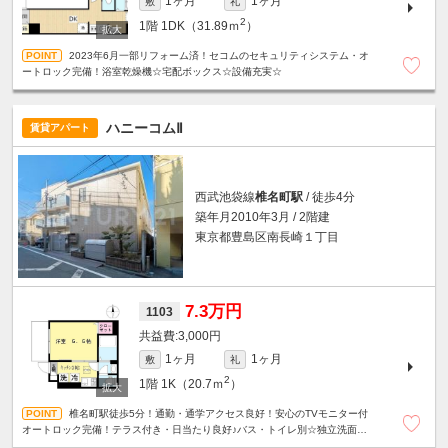
1ヶ月
1ヶ月
敷
礼
2
1階
1DK（31.89ｍ
）
2023年6月一部リフォーム済！セコムのセキュリティシステム・オ
ートロック完備！浴室乾燥機☆宅配ボックス☆設備充実☆
ハニーコムⅡ
賃貸アパート
西武池袋線
椎名町駅
/ 徒歩4分
築年月2010年3月 / 2階建
東京都豊島区南長崎１丁目
7.3万円
1103
3,000円
1ヶ月
1ヶ月
敷
礼
2
1階
1K（20.7ｍ
）
椎名町駅徒歩5分！通勤・通学アクセス良好！安心のTVモニター付
オートロック完備！テラス付き・日当たり良好♪バス・トイレ別☆独立洗面台
☆2口ガスコンロ☆床下収納☆