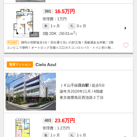
16.5万円
301
1万円
1ヶ月
0ヶ月
敷
礼
2
3階
2DK（50.01ｍ
）
雑司が谷駅徒歩1分！目白通り沿いの好立地！高級感ある外観！1階
コンビニで便利！オートロック完備☆三口ガスコンロ☆バス・トイレ別☆独立
洗面台☆追焚機能付き☆
Cielo Azul
賃貸マンション
ＪＲ山手線
目白駅
/ 徒歩5分
築年月2020年11月 / 4階建
東京都豊島区西池袋２丁目
23.6万円
403
1.2万円
1ヶ月
1ヶ月
敷
礼