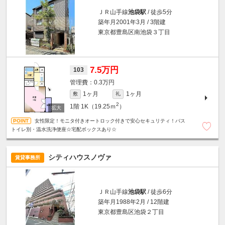
ＪＲ山手線
池袋駅
/ 徒歩5分
築年月2001年3月 / 3階建
東京都豊島区南池袋３丁目
7.5万円
103
0.3万円
1ヶ月
1ヶ月
敷
礼
2
1階
1K（19.25ｍ
）
女性限定！モニタ付きオートロック付きで安心セキュリティ！バス
トイレ別・温水洗浄便座☆宅配ボックスあり☆
シティハウスノヴァ
賃貸事務所
ＪＲ山手線
池袋駅
/ 徒歩6分
築年月1988年2月 / 12階建
東京都豊島区池袋２丁目