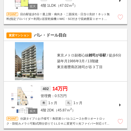
2
4階
1LDK（47.02ｍ
）
目白駅徒歩5分！最上階・南向き・二面採光・日当り良好！ネット無
料(指定プロバイダー利用)♪浴室乾燥機☆WIC・SC付きで収納豊富☆オートロッ
ク☆防犯カメラ☆宅配BOX☆24時間ゴミ出し可能☆
パレ・ドール目白
賃貸マンション
東京メトロ副都心線
雑司が谷駅
/ 徒歩6分
築年月1986年3月 / 13階建
東京都豊島区雑司が谷３丁目
14万円
402
0.5万円
1ヶ月
1ヶ月
敷
礼
2
4階
2DK（45.87ｍ
）
分譲タイプ☆お子様可！角部屋☆バルコニー２か所☆オートロッ
ク・防犯カメラ☆可動式間仕切りで１LＤＫに変更可☆光ファイバー対応☆TV
インターホン☆宅配ボックス☆24時間ゴミ出しOK☆人気の振分タイプ☆