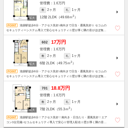
1.6万円
2ヶ月
1ヶ月
敷
礼
2
12階
2LDK（49.68ｍ
）
池袋駅徒歩6分・アクセス良好♪南向きで日当・通風良好☆ セコムの
セキュリティーシステム導入で安心セキュリティ☆壁が厚く隣の音がほぼ無し
☆ 1階ドラッグストアで便利♪エアコン３台完備☆管理人駐在☆
17万円
602
1.6万円
2ヶ月
1ヶ月
敷
礼
2
6階
2LDK（49.75ｍ
）
池袋駅徒歩6分・アクセス良好♪南向きで日当・通風良好☆ セコムの
セキュリティーシステム導入で安心セキュリティ☆壁が厚く隣の音がほぼ無し
☆ 1階ドラッグストアで便利♪エアコン３台完備☆管理人駐在☆
18.8万円
701
1.6万円
2ヶ月
1ヶ月
敷
礼
2
7階
2LDK（55.3ｍ
）
池袋駅徒歩6分！アクセス良好！南向き・日当たり・通風良好！エア
コン3台完備♪セコムセキュリティ導入で安心☆管理人駐在☆壁が厚く隣の音が
ほぼ無し☆1階にドラッグストアがあり生活便利♪