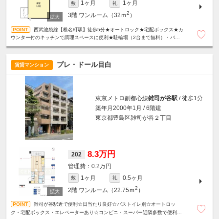
1ヶ月
1ヶ月
敷
礼
2
3階
ワンルーム（32ｍ
）
西武池袋線【椎名町駅】徒歩5分★オートロック★宅配ボックス★カ
ウンター付のキッチンで調理スペースに便利★駐輪場（2台まで無料）・バイ
ク置き場（250ｃｃ以下・5000円/月）あり★
プレ・ドール目白
賃貸マンション
東京メトロ副都心線
雑司が谷駅
/ 徒歩1分
築年月2000年1月 / 6階建
東京都豊島区雑司が谷２丁目
8.3万円
202
0.2万円
1ヶ月
0.5ヶ月
敷
礼
2
2階
ワンルーム（22.75ｍ
）
雑司が谷駅近で便利☆日当たり良好☆バストイレ別☆オートロッ
ク・宅配ボックス・エレベーターあり☆コンビニ・スーパー近隣多数で便利な