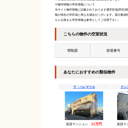
※物件情報の学区情報について
当サイト物件情報に記載されております通学区域(学区)
報が現在の学区域と異なる場合がございます。国土数値情
ちらを踏まえ学区情報は参考としてご活用下さい。
こちらの物件の空室状況
間取図
部屋番号
あなたにおすすめの類似物件
ラ・ハレマリエ
クン
11万円
賃貸マンション
賃貸マ