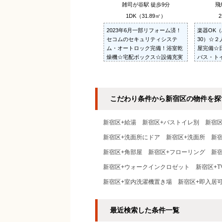
雑司が谷駅 徒歩9分
飛
1DK（31.89㎡）
2
2023年6月一部リフォーム済！
楽器OK（
セコムのセキュリティシステ
30）☆
ム・オートロック完備！浴室乾
屋完備☆
燥機☆宅配ボックス☆設備充実
バス・ト
☆
き場あり
カメラ☆
こだわり条件から新宿区の物件を探
新宿区+給湯
新宿区+バストイレ別
新宿
新宿区+洗面所にドア
新宿区+洗面所
新
新宿区+角部屋
新宿区+フローリング
新
新宿区+ウォークインクロゼット
新宿区+
新宿区+室内洗濯機置き場
新宿区+即入居
最近検索した条件一覧