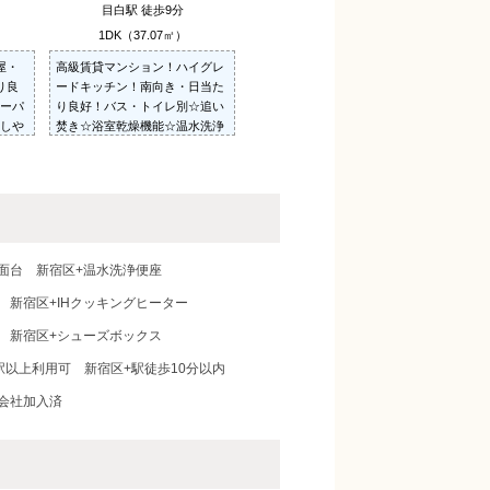
目白駅 徒歩9分
1DK（37.07㎡）
屋・
高級賃貸マンション！ハイグレ
り良
ードキッチン！南向き・日当た
ーパ
り良好！バス・トイレ別☆追い
しや
焚き☆浴室乾燥機能☆温水洗浄
☆室
便座など設備充実で収納力も魅
力のお部屋です！駐輪場無料☆
面台
新宿区+温水洗浄便座
新宿区+IHクッキングヒーター
新宿区+シューズボックス
駅以上利用可
新宿区+駅徒歩10分以内
会社加入済