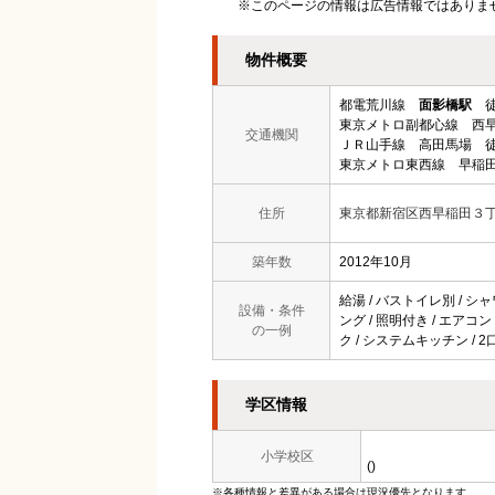
※このページの情報は広告情報ではありま
物件概要
都電荒川線
面影橋駅
徒
東京メトロ副都心線 西早
交通機関
ＪＲ山手線 高田馬場 徒
東京メトロ東西線 早稲田
住所
東京都新宿区西早稲田３
築年数
2012年10月
給湯 / バストイレ別 / シャ
設備・条件
ング / 照明付き / エアコ
の一例
ク / システムキッチン / 
学区情報
小学校区
()
※各種情報と差異がある場合は現況優先となります