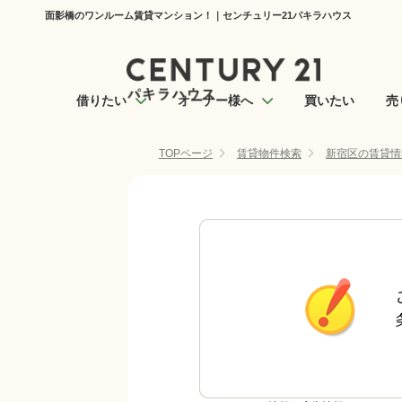
面影橋のワンルーム賃貸マンション！｜センチュリー21パキラハウス
借りたい
オーナー様へ
買いたい
売
TOPページ
賃貸物件検索
新宿区の賃貸情