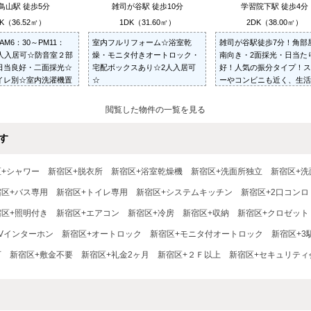
鳥山駅 徒歩5分
雑司が谷駅 徒歩10分
学習院下駅 徒歩4分
K（36.52㎡）
1DK（31.60㎡）
2DK（38.00㎡）
AM6：30～PM11：
室内フルリフォーム☆浴室乾
雑司が谷駅徒歩7分！角部
２人入居可☆防音室２部
燥・モニタ付きオートロック・
南向き・2面採光・日当た
日当良好・二面採光☆
宅配ボックスあり☆2人入居可
好！人気の振分タイプ！ス
イレ別☆室内洗濯機置
☆
ーやコンビニも近く、生活
☆オートロック・防犯
すい住環境♪バストイレ別
禁煙☆
内洗濯機置場☆
閲覧した物件の一覧を見る
す
区+シャワー
新宿区+脱衣所
新宿区+浴室乾燥機
新宿区+洗面所独立
新宿区+洗
宿区+バス専用
新宿区+トイレ専用
新宿区+システムキッチン
新宿区+2口コンロ
宿区+照明付き
新宿区+エアコン
新宿区+冷房
新宿区+収納
新宿区+クロゼット
TVインターホン
新宿区+オートロック
新宿区+モニタ付オートロック
新宿区+3
可
新宿区+敷金不要
新宿区+礼金2ヶ月
新宿区+２Ｆ以上
新宿区+セキュリティ