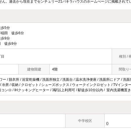
せん。過去から現在までセンチュリー21パキラハウスのホームぺージに掲載されて
歩5分
稲田 徒歩6分
歩9分
 徒歩9分
丁目
種別 / 
建物階建
4階
間取り
ワー / 脱衣所 / 浴室乾燥機 / 洗面所独立 / 洗面台 / 温水洗浄便座 / 洗面所にドア / 洗面
ン / 冷房 / 収納 / クロゼット / シューズボックス / ウォークインクロゼット / TVイ
2口コンロ / IHクッキングヒーター / 3駅以上利用可 / 駅徒歩10分以内 / 室内洗濯機置き
中学校区
()