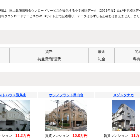
情報は、国土数値情報ダウンロードサービスが提供する小学校区データ【2021年度】及び中学校区デ
報ダウンロードサービスのWEBサイト上で記述通り、データは必ずしも正確とは言えません。また
賃料
敷金
間
共益費/管理費
礼金
専
ストハウス飛鳥山
ホシノフラット目白台
メゾンタナカ
11.2万円
10.8万円
11
ンション
賃貸マンション
賃貸マンション