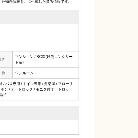
いた物件情報を元に生成した参考情報です。
マンション / RC造(鉄筋コンクリー
構造
ト造)
一例
ワンルーム
所 / バス専用 / トイレ専用 / 角部屋 / フローリ
ンターホン / オートロック / モニタ付オートロッ
場 /