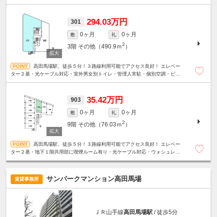
内貸会議室有り・地下１階共用部に喫煙ルーム有り
294.03万円
301
0ヶ月
0ヶ月
敷
礼
2
3階
その他（490.9ｍ
）
高田馬場駅、徒歩５分！３路線利用可能でアクセス良好！ エレベー
ター２基・光ケーブル対応・室外男女別トイレ・管理人常駐・個別空調・ビル
内貸会議室有り・地下１階共用部に喫煙ルーム有り
35.42万円
903
0ヶ月
0ヶ月
敷
礼
2
9階
その他（76.03ｍ
）
高田馬場駅、徒歩５分！３路線利用可能でアクセス良好！ エレベー
ター２基・地下１階共用部に喫煙ルーム有り・光ケーブル対応・ウォシュレッ
ト・管理人常駐
サンパークマンション高田馬場
賃貸事務所
ＪＲ山手線
高田馬場駅
/ 徒歩5分