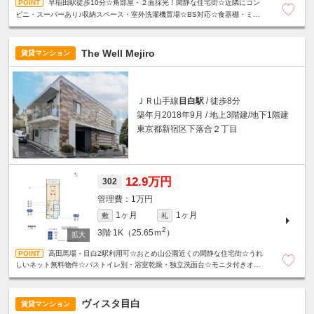
早稲田駅徒歩10分☆角部屋・２面採光！閑静な住宅街☆近隣にコン
ビニ・スーパーあり♪収納スペース・室外洗濯機置場☆BS対応☆食器棚・ミニ
冷蔵庫付き☆
The Well Mejiro
賃貸マンション
ＪＲ山手線
目白駅
/ 徒歩8分
築年月2018年9月 / 地上3階建/地下1階建
東京都新宿区下落合２丁目
12.9万円
302
1万円
1ヶ月
1ヶ月
敷
礼
2
3階
1K（25.65ｍ
）
高田馬場・目白2駅利用可☆おとめ山公園近くの閑静な住宅街☆うれ
しいネット無料物件☆バストイレ別・浴室乾燥・独立洗面台☆モニタ付きオー
トロック・宅配ボックス・24Hゴミ出し可☆
ヴィスタ目白
賃貸マンション