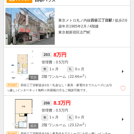
東京メトロ丸ノ内線
四谷三丁目駅
/ 徒歩2分
築年月1985年2月 / 4階建
東京都新宿区左門町
8万円
203
0.5万円
1ヶ月
0ヶ月
敷
礼
2
2階
ワンルーム（22.44ｍ
）
四谷三丁目駅徒歩2分！礼金なし！家具・家電付きでスムーズにお引
っ越し♪インターネット無料☆外国籍の方もご相談可能です。
8.3万円
206
0.5万円
1ヶ月
0ヶ月
敷
礼
2
2階
ワンルーム（23.12ｍ
）
四谷三丁目駅徒歩2分！家具付きでスムーズにお引っ越し♪インター