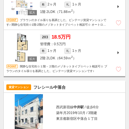
2ヶ月
1ヶ月
敷
礼
2
1階
2LDK（71.88ｍ
）
ブラウンのタイル張りを基調とした、ビンテージ賃貸マンションで
す♪ 閑静な住宅街☆1階-2階のメゾネットタイプ☆ペット相談可☆ オートロッ
ク・ディンプルキー・防犯カメラ・安心セキュリティ。
18.5万円
203
0.5万円
1ヶ月
1ヶ月
敷
礼
2
2階
2LDK（64.59ｍ
）
閑静な住宅街☆１階－２階のメゾネットタイプ☆ペット相談可☆ ブ
ラウンのタイル張りを基調とした、ビンテージ賃貸マンションです♪
フレシール中落合
賃貸マンション
西武新宿線
中井駅
/ 徒歩6分
築年月2019年10月 / 3階建
東京都新宿区中落合１丁目