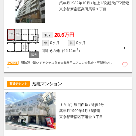
築年月1982年10月 / 地上13階建/地下2階建
東京都新宿区高田馬場１丁目
28.6万円
107
0ヶ月
0ヶ月
敷
礼
2
1階
その他（66.11ｍ
）
明治通り沿いでアクセス良好☆業務用エアコン☆礼金・更新料なし
☆
池龍マンション
賃貸テナント
ＪＲ山手線
目白駅
/ 徒歩4分
築年月1990年4月 / 6階建
東京都新宿区下落合３丁目