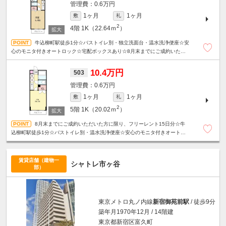
0.6万円
1ヶ月
1ヶ月
敷
礼
2
4階
1K（22.64ｍ
）
牛込柳町駅徒歩1分☆バストイレ別・独立洗面台・温水洗浄便座☆安
心のモニタ付きオートロック☆宅配ボックスあり☆8月末までにご成約いただ
いた方に限り、フリーレント15日分！
10.4万円
503
0.6万円
1ヶ月
1ヶ月
敷
礼
2
5階
1K（20.02ｍ
）
8月末までにご成約いただいた方に限り、フリーレント15日分☆牛
込柳町駅徒歩1分☆バストイレ別・温水洗浄便座☆安心のモニタ付きオートロ
ック☆宅配ボックスあり☆
賃貸店舗（建物一
シャトレ市ヶ谷
部）
東京メトロ丸ノ内線
新宿御苑前駅
/ 徒歩9分
築年月1970年12月 / 14階建
東京都新宿区富久町