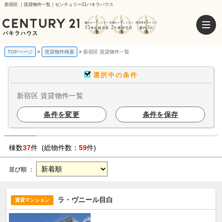
新宿区 ｜賃貸物件一覧｜センチュリー21パキラハウス
TOPページ
賃貸物件検索
新宿区 賃貸物件一覧
選択中の条件
新宿区 賃貸物件一覧
条件を変更
条件を保存
棟数
37
件 (総物件数：
59
件)
並び順 ：
ラ・ヴニール目白
賃貸マンション