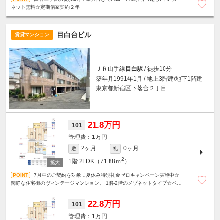
ネット無料☆定期借家契約２年
目白台ビル
賃貸マンション
ＪＲ山手線
目白駅
/ 徒歩10分
築年月1991年1月 / 地上3階建/地下1階建
東京都新宿区下落合２丁目
21.8万円
101
1万円
2ヶ月
0ヶ月
敷
礼
2
1階
2LDK（71.88ｍ
）
7月中のご契約を対象に夏休み特別礼金ゼロキャンペーン実施中☆
閑静な住宅街のヴィンテージマンション。 1階-2階のメゾネットタイプ☆ペッ
ト相談可☆
22.8万円
101
1万円