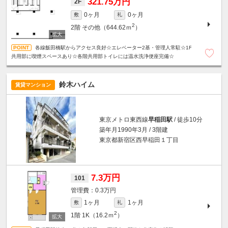
321.75万円
2F
0ヶ月
0ヶ月
敷
礼
2
2階
その他（644.62ｍ
）
各線飯田橋駅からアクセス良好☆エレベーター2基・管理人常駐☆1F
共用部に喫煙スペースあり☆各階共用部トイレには温水洗浄便座完備☆
鈴木ハイム
賃貸マンション
東京メトロ東西線
早稲田駅
/ 徒歩10分
築年月1990年3月 / 3階建
東京都新宿区西早稲田１丁目
7.3万円
101
0.3万円
1ヶ月
1ヶ月
敷
礼
2
1階
1K（16.2ｍ
）