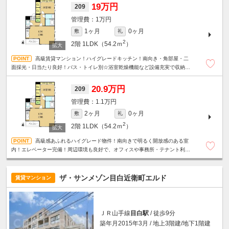
19万円
209
1万円
1ヶ月
0ヶ月
敷
礼
2
2階
1LDK（54.2ｍ
）
高級賃貸マンション！ハイグレードキッチン！南向き・角部屋・二
面採光・日当たり良好！バス・トイレ別☆浴室乾燥機能など設備充実で収納力
も魅力のお部！駐輪場無料☆
20.9万円
209
1.1万円
2ヶ月
0ヶ月
敷
礼
2
2階
1LDK（54.2ｍ
）
高級感あふれるハイグレード物件！南向きで明るく開放感のある室
内！エレベーター完備！周辺環境も良好で、オフィスや事務所・テナント利
用・幅広い業種におすすめです。
ザ・サンメゾン目白近衛町エルド
賃貸マンション
ＪＲ山手線
目白駅
/ 徒歩9分
築年月2015年3月 / 地上3階建/地下1階建