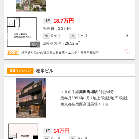
18.7万円
1F
3.3万円
0ヶ月
1ヶ月
敷
礼
2
1階
その他（29.52ｍ
）
靖国通り沿いの貸店舗☆飲食店・エステ・事務所相談可
桧峯ビル
賃貸マンション
ＪＲ山手線
高田馬場駅
/ 徒歩4分
築年月1991年1月 / 地上3階建/地下1階建
東京都新宿区高田馬場４丁目
14万円
1F