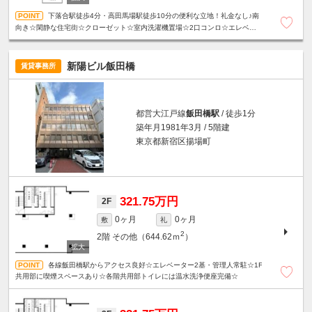
下落合駅徒歩4分・高田馬場駅徒歩10分の便利な立地！礼金なし♪南
向き☆閑静な住宅街☆クローゼット☆室内洗濯機置場☆2口コンロ☆エレベータ
ー☆駐輪場あり☆
新陽ビル飯田橋
賃貸事務所
都営大江戸線
飯田橋駅
/ 徒歩1分
築年月1981年3月 / 5階建
東京都新宿区揚場町
321.75万円
2F
0ヶ月
0ヶ月
敷
礼
2
2階
その他（644.62ｍ
）
各線飯田橋駅からアクセス良好☆エレベーター2基・管理人常駐☆1F
共用部に喫煙スペースあり☆各階共用部トイレには温水洗浄便座完備☆