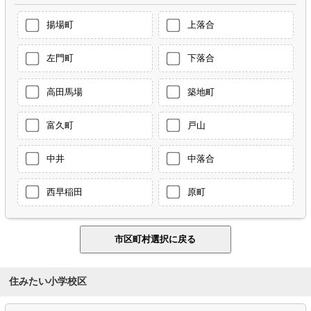
揚場町
上落合
左門町
下落合
高田馬場
築地町
富久町
戸山
中井
中落合
西早稲田
原町
住みたい小学校区