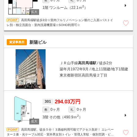
0ヶ月
0ヶ月
敷
礼
2
1階
ワンルーム（22.1ｍ
）
高田馬場駅徒歩3分☆室内フルリノベーション後のご入居♪バストイ
レ別・独立洗面台・室内洗濯機置場☆SOHO利用可☆
新陽ビル
賃貸事務所
ＪＲ山手線
高田馬場駅
/ 徒歩2分
築年月1972年9月 / 地上11階建/地下1階建
東京都新宿区高田馬場２丁目
294.03万円
301
0ヶ月
0ヶ月
敷
礼
2
3階
その他（490.9ｍ
）
高田馬場駅、徒歩５分！３路線利用可能でアクセス良好！ エレベー
ター２基・光ケーブル対応・室外男女別トイレ・管理人常駐・個別空調・ビル