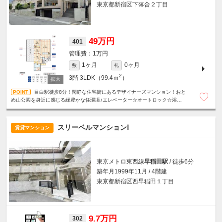
東京都新宿区下落合２丁目
49万円
401
1万円
1ヶ月
0ヶ月
敷
礼
2
3階
3LDK（99.4ｍ
）
目白駅徒歩8分！閑静な住宅街にあるデザイナーズマンション！おと
め山公園を身近に感じる緑豊かな住環境♪エレベーター☆オートロック☆浴室乾
燥機☆追い炊き機能☆温水洗浄便座☆ウォークインクローゼット☆
スリーベルマンションⅠ
賃貸マンション
東京メトロ東西線
早稲田駅
/ 徒歩6分
築年月1999年11月 / 4階建
東京都新宿区西早稲田１丁目
9.7万円
302