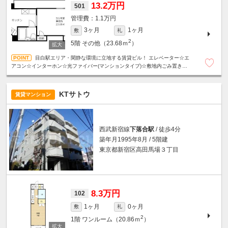
13.2万円
501
1.1万円
3ヶ月
1ヶ月
敷
礼
2
5階
その他（23.68ｍ
）
目白駅エリア・閑静な環境に立地する賃貸ビル！ エレベーター☆エ
アコン☆インターホン☆光ファイバー(マンションタイプ)☆敷地内ごみ置き場有
り☆
KTサトウ
賃貸マンション
西武新宿線
下落合駅
/ 徒歩4分
築年月1995年8月 / 5階建
東京都新宿区高田馬場３丁目
8.3万円
102
1ヶ月
0ヶ月
敷
礼
2
1階
ワンルーム（20.86ｍ
）