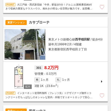
大江戸線・西武新宿線「中井」駅徒歩5分！グルニエ(屋根裏収納)付
きで収納力豊富なテラスハウス。南向きの明るい住空間が魅力です。追焚機能
付き浴室☆対面式キッチン☆エアコン3基設置など設備充実。
カサブローテ
賃貸マンション
東京メトロ副都心線
西早稲田駅
/ 徒歩4分
築年月1998年2月 / 4階建
東京都新宿区西早稲田２丁目
8.2万円
301
0.3万円
1ヶ月
1ヶ月
敷
礼
2
3階
1K（23.8ｍ
）
インターネット使用料無料（フレッツ光）☆デザイナーズ物件☆コ
ンクリート打ちっぱなしのオシャレな室内・外観です☆オートロックで安心☆
二口ガスキッチン付☆各所収納あり☆駐輪場１台無料☆室内洗濯機置場あり☆
四谷ハウス
賃貸マンション