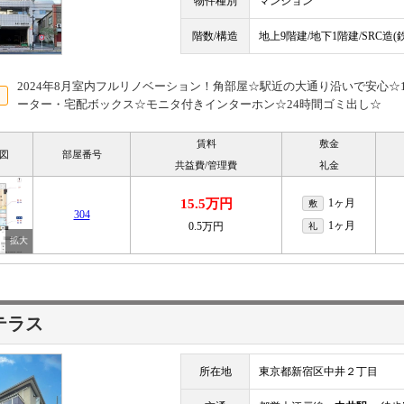
物件種別
マンション
階数/構造
地上9階建/地下1階建/SRC造
2024年8月室内フルリノベーション！角部屋☆駅近の大通り沿いで安心☆1
ーター・宅配ボックス☆モニタ付きインターホン☆24時間ゴミ出し☆
賃料
敷金
図
部屋番号
共益費/管理費
礼金
15.5万円
1ヶ月
敷
304
1ヶ月
0.5万円
礼
テラス
所在地
東京都新宿区中井２丁目