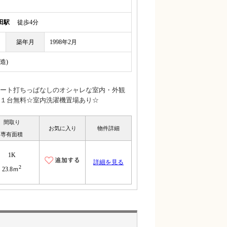
田駅
徒歩4分
築年月
1998年2月
造)
ート打ちっぱなしのオシャレな室内・外観
１台無料☆室内洗濯機置場あり☆
間取り
お気に入り
物件詳細
専有面積
1K
詳細を見る
2
23.8ｍ