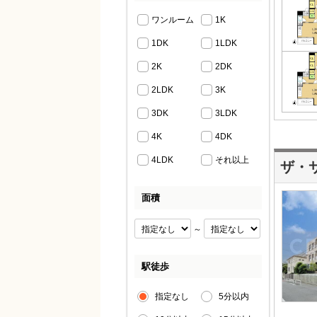
ワンルーム
1K
1DK
1LDK
2K
2DK
2LDK
3K
3DK
3LDK
4K
4DK
4LDK
それ以上
ザ・
面積
～
駅徒歩
指定なし
5分以内