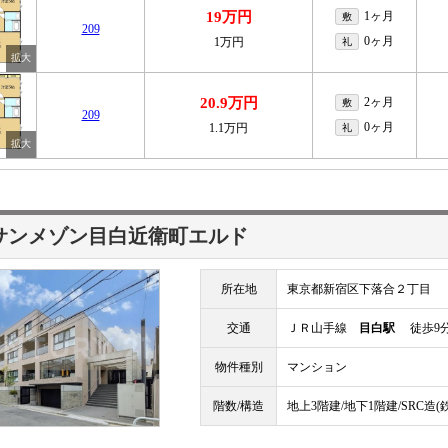
19万円
1ヶ月
敷
209
0ヶ月
1万円
礼
20.9万円
2ヶ月
敷
209
0ヶ月
1.1万円
礼
サンメゾン目白近衛町エルド
所在地
東京都新宿区下落合２丁目
交通
ＪＲ山手線
目白駅
徒歩9
物件種別
マンション
階数/構造
地上3階建/地下1階建/SRC造