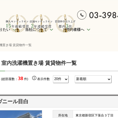
りたい
当社について
ご契約者様へ
機置き場 賃貸物件一覧
 室内洗濯機置き場 賃貸物件一覧
38
 (総部屋数：
件)
表示件数
ヴニール目白
所在地
東京都新宿区下落合３丁目