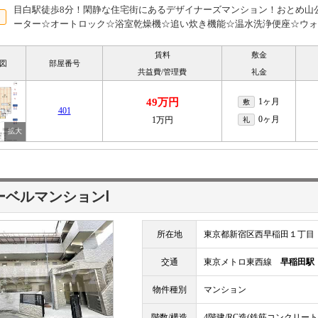
目白駅徒歩8分！閑静な住宅街にあるデザイナーズマンション！おとめ山
ーター☆オートロック☆浴室乾燥機☆追い炊き機能☆温水洗浄便座☆ウォ
賃料
敷金
図
部屋番号
共益費/管理費
礼金
49万円
1ヶ月
敷
401
0ヶ月
1万円
礼
ーベルマンションⅠ
所在地
東京都新宿区西早稲田１丁目
交通
東京メトロ東西線
早稲田駅
物件種別
マンション
階数/構造
4階建/RC造(鉄筋コンクリート