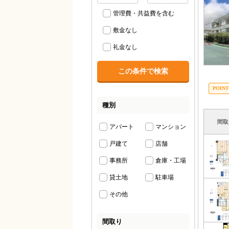
管理費・共益費を含む
敷金なし
礼金なし
種別
間取
アパート
マンション
戸建て
店舗
事務所
倉庫・工場
貸土地
駐車場
その他
間取り