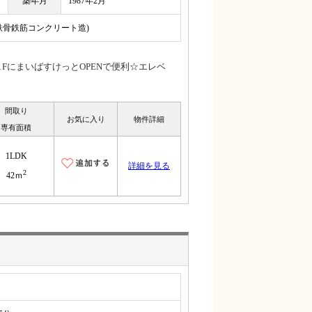
築年月
1987年2月
(鉄骨鉄筋コンクリート造)
FにまいばすけっとOPENで便利☆エレベ
間取り
お気に入り
物件詳細
専有面積
1LDK
詳細を見る
2
42ｍ