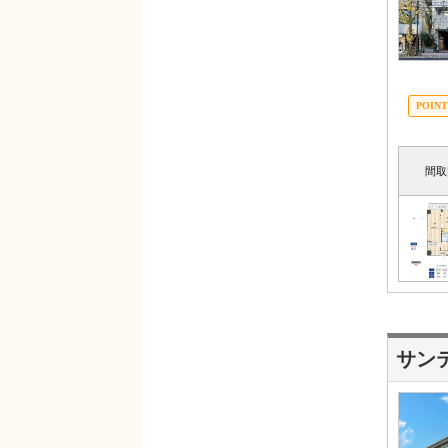
間取
サン