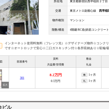
所在地
東京都新宿区西早稲田２丁目
交通
東京メトロ副都心線
西早稲
物件種別
マンション
階数/構造
4階建/RC造(鉄筋コンクリート
インターネット使用料無料（フレッツ光）☆デザイナーズ物件☆コンクリ
です☆オートロックで安心☆二口ガスキッチン付☆各所収納あり☆駐輪場
賃料
敷金
図
部屋番号
共益費/管理費
礼金
8.2万円
1ヶ月
敷
301
1ヶ月
0.3万円
礼
台ビル