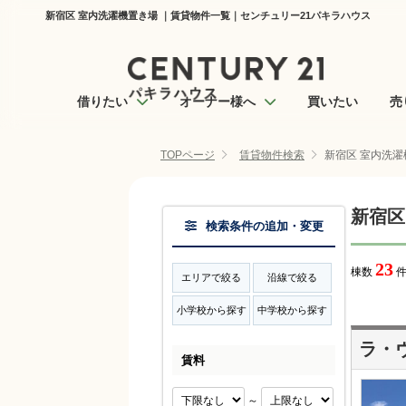
新宿区 室内洗濯機置き場 ｜賃貸物件一覧｜センチュリー21パキラハウス
借りたい
オーナー様へ
買いたい
売
TOPページ
賃貸物件検索
新宿区 室内洗濯
新宿区
検索条件の追加・変更
23
棟数
件
エリアで絞る
沿線で絞る
小学校から探す
中学校から探す
ラ・
賃料
～