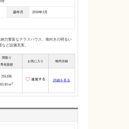
5分
築年月
2010年3月
収納力豊富なテラスハウス。南向きの明るい
置など設備充実。
間取り
お気に入り
物件詳細
専有面積
2SLDK
詳細を見る
2
65.81ｍ