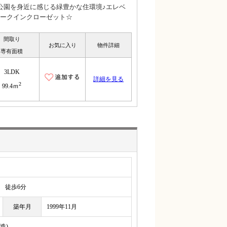
公園を身近に感じる緑豊かな住環境♪エレベ
ークインクローゼット☆
間取り
お気に入り
物件詳細
専有面積
3LDK
詳細を見る
2
99.4ｍ
徒歩6分
築年月
1999年11月
造)