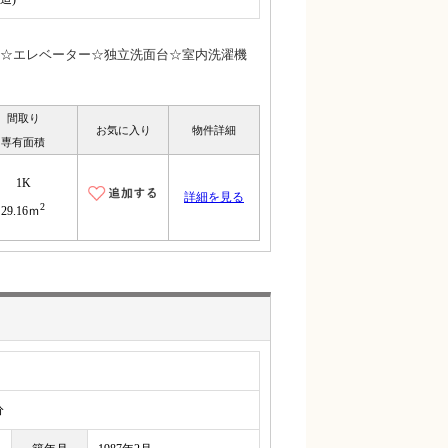
☆エレベーター☆独立洗面台☆室内洗濯機
間取り
お気に入り
物件詳細
専有面積
1K
詳細を見る
2
29.16ｍ
分