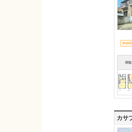
間取
カサ