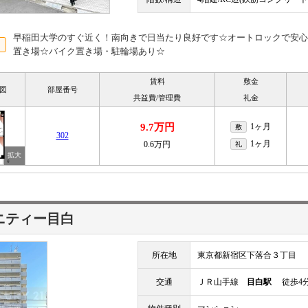
早稲田大学のすぐ近く！南向きで日当たり良好です☆オートロックで安心
置き場☆バイク置き場・駐輪場あり☆
賃料
敷金
図
部屋番号
共益費/管理費
礼金
9.7万円
1ヶ月
敷
302
1ヶ月
0.6万円
礼
ニティー目白
所在地
東京都新宿区下落合３丁目
交通
ＪＲ山手線
目白駅
徒歩4