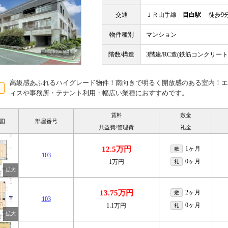
交通
ＪＲ山手線
目白駅
徒歩9
物件種別
マンション
階数/構造
3階建/RC造(鉄筋コンクリート
高級感あふれるハイグレード物件！南向きで明るく開放感のある室内！エ
ィスや事務所・テナント利用・幅広い業種におすすめです。
賃料
敷金
図
部屋番号
共益費/管理費
礼金
12.5万円
1ヶ月
敷
103
0ヶ月
1万円
礼
13.75万円
2ヶ月
敷
103
0ヶ月
1.1万円
礼