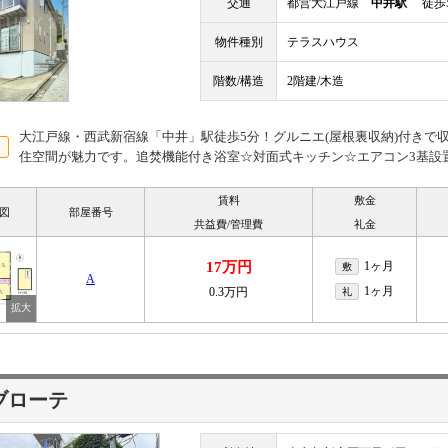
交通
都営大江戸線
中井駅
徒歩
物件種別
テラスハウス
階数/構造
2階建/木造
大江戸線・西武新宿線「中井」駅徒歩5分！グルニエ(屋根裏収納)付きで
住空間が魅力です。追焚機能付き浴室☆対面式キッチン☆エアコン3基設
賃料
敷金
図
部屋番号
共益費/管理費
礼金
17万円
1ヶ月
敷
A
1ヶ月
0.3万円
礼
ブローテ