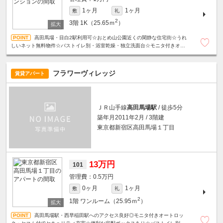
1ヶ月
1ヶ月
敷
礼
2
3階
1K（25.65ｍ
）
高田馬場・目白2駅利用可☆おとめ山公園近くの閑静な住宅街☆うれ
しいネット無料物件☆バストイレ別・浴室乾燥・独立洗面台☆モニタ付きオー
トロック・宅配ボックス・24Hゴミ出し可☆
フラワーヴィレッジ
賃貸アパート
ＪＲ山手線
高田馬場駅
/ 徒歩5分
築年月2011年2月 / 3階建
東京都新宿区高田馬場１丁目
13万円
101
0.5万円
0ヶ月
1ヶ月
敷
礼
2
1階
ワンルーム（25.95ｍ
）
高田馬場駅・西早稲田駅へのアクセス良好◎モニタ付きオートロッ