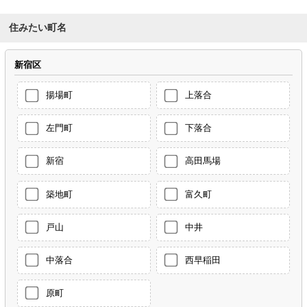
住みたい町名
新宿区
揚場町
上落合
左門町
下落合
新宿
高田馬場
築地町
富久町
戸山
中井
中落合
西早稲田
原町