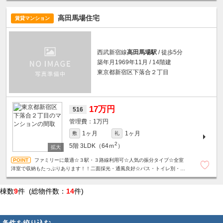
高田馬場住宅
賃貸マンション
西武新宿線
高田馬場駅
/ 徒歩5分
築年月1969年11月 / 14階建
東京都新宿区下落合２丁目
17万円
516
1万円
1ヶ月
1ヶ月
敷
礼
2
5階
3LDK（64ｍ
）
ファミリーに最適☆３駅・３路線利用可☆人気の振分タイプ☆全室
洋室で収納もたっぷりあります！！二面採光・通風良好☆バス・トイレ別・独
立洗面台など設備充実☆
棟数
9
件 (総物件数：
14
件)
条件を絞り込む