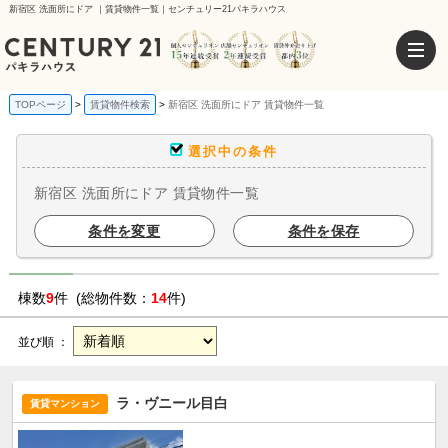
新宿区 洗面所にドア ｜賃貸物件一覧｜センチュリー21パキラハウス
TOPページ
賃貸物件検索
新宿区 洗面所にドア 賃貸物件一覧
選択中の条件
新宿区 洗面所にドア 賃貸物件一覧
条件を変更
条件を保存
棟数
9
件 (総物件数：
14
件)
並び順 ：
ラ・ヴニール目白
賃貸マンション