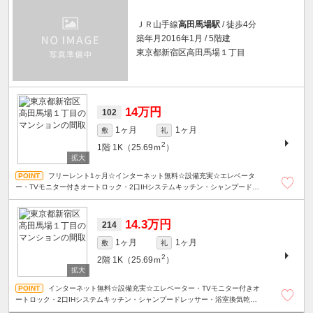
ＪＲ山手線
高田馬場駅
/ 徒歩4分
築年月2016年1月 / 5階建
東京都新宿区高田馬場１丁目
14万円
102
1ヶ月
1ヶ月
敷
礼
2
1階
1K（25.69ｍ
）
フリーレント1ヶ月☆インターネット無料☆設備充実☆エレベータ
ー・TVモニター付きオートロック・2口IHシステムキッチン・シャンプードレ
ッサー・浴室換気乾燥機☆
14.3万円
214
1ヶ月
1ヶ月
敷
礼
2
2階
1K（25.69ｍ
）
インターネット無料☆設備充実☆エレベーター・TVモニター付きオ
ートロック・2口IHシステムキッチン・シャンプードレッサー・浴室換気乾燥
機☆