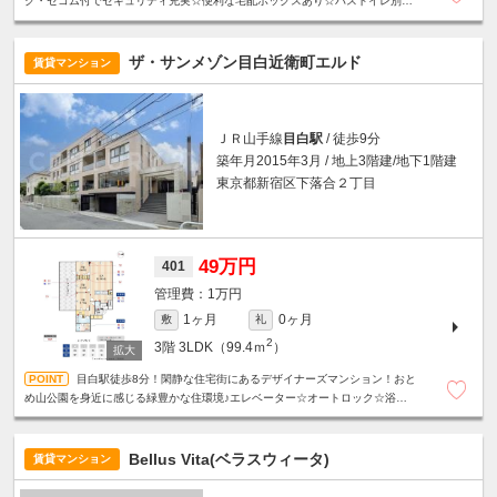
ク・セコム付でセキュリティ充実☆便利な宅配ボックスあり☆バストイレ別・
独立洗面台・浴室乾燥機☆駐輪場１台無料☆定期借家契約２年（再契約可）☆
ザ・サンメゾン目白近衛町エルド
賃貸マンション
ＪＲ山手線
目白駅
/ 徒歩9分
築年月2015年3月 / 地上3階建/地下1階建
東京都新宿区下落合２丁目
49万円
401
1万円
1ヶ月
0ヶ月
敷
礼
2
3階
3LDK（99.4ｍ
）
目白駅徒歩8分！閑静な住宅街にあるデザイナーズマンション！おと
め山公園を身近に感じる緑豊かな住環境♪エレベーター☆オートロック☆浴室乾
燥機☆追い炊き機能☆温水洗浄便座☆ウォークインクローゼット☆
Bellus Vita(ベラスウィータ)
賃貸マンション