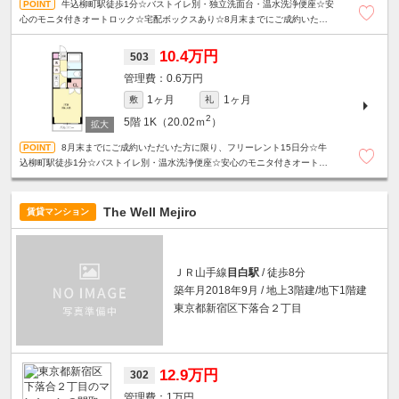
牛込柳町駅徒歩1分☆バストイレ別・独立洗面台・温水洗浄便座☆安
心のモニタ付きオートロック☆宅配ボックスあり☆8月末までにご成約いただ
いた方に限り、フリーレント15日分！
10.4万円
503
0.6万円
1ヶ月
1ヶ月
敷
礼
2
5階
1K（20.02ｍ
）
8月末までにご成約いただいた方に限り、フリーレント15日分☆牛
込柳町駅徒歩1分☆バストイレ別・温水洗浄便座☆安心のモニタ付きオートロ
ック☆宅配ボックスあり☆
The Well Mejiro
賃貸マンション
ＪＲ山手線
目白駅
/ 徒歩8分
築年月2018年9月 / 地上3階建/地下1階建
東京都新宿区下落合２丁目
12.9万円
302
1万円