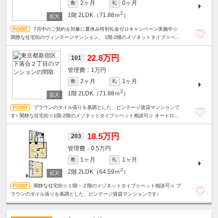
2ヶ月
0ヶ月
敷
礼
2
1階
2LDK（71.88ｍ
）
7月中のご契約を対象に夏休み特別礼金ゼロキャンペーン実施中☆
閑静な住宅街のヴィンテージマンション。 1階-2階のメゾネットタイプ☆ペッ
ト相談可☆
22.8万円
101
1万円
2ヶ月
1ヶ月
敷
礼
2
1階
2LDK（71.88ｍ
）
ブラウンのタイル張りを基調とした、ビンテージ賃貸マンションで
す♪ 閑静な住宅街☆1階-2階のメゾネットタイプ☆ペット相談可☆ オートロッ
ク・ディンプルキー・防犯カメラ・安心セキュリティ。
18.5万円
203
0.5万円
1ヶ月
1ヶ月
敷
礼
2
2階
2LDK（64.59ｍ
）
閑静な住宅街☆１階－２階のメゾネットタイプ☆ペット相談可☆ ブ
ラウンのタイル張りを基調とした、ビンテージ賃貸マンションです♪