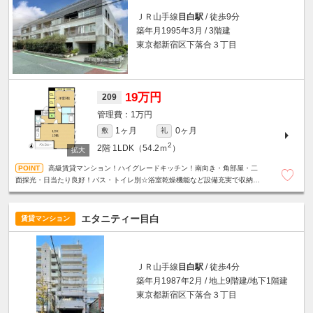
ＪＲ山手線
目白駅
/ 徒歩9分
築年月1995年3月 / 3階建
東京都新宿区下落合３丁目
19万円
209
1万円
1ヶ月
0ヶ月
敷
礼
2
2階
1LDK（54.2ｍ
）
高級賃貸マンション！ハイグレードキッチン！南向き・角部屋・二
面採光・日当たり良好！バス・トイレ別☆浴室乾燥機能など設備充実で収納力
も魅力のお部！駐輪場無料☆
エタニティー目白
賃貸マンション
ＪＲ山手線
目白駅
/ 徒歩4分
築年月1987年2月 / 地上9階建/地下1階建
東京都新宿区下落合３丁目