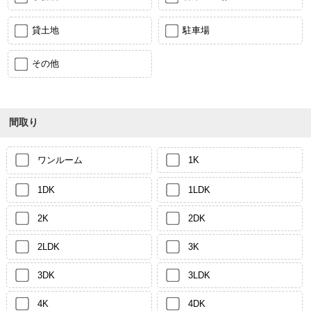
貸土地
駐車場
その他
間取り
ワンルーム
1K
1DK
1LDK
2K
2DK
2LDK
3K
3DK
3LDK
4K
4DK