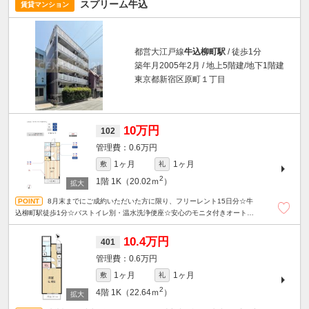
スプリーム牛込
賃貸マンション
都営大江戸線
牛込柳町駅
/ 徒歩1分
築年月2005年2月 / 地上5階建/地下1階建
東京都新宿区原町１丁目
10万円
102
0.6万円
1ヶ月
1ヶ月
敷
礼
2
1階
1K（20.02ｍ
）
8月末までにご成約いただいた方に限り、フリーレント15日分☆牛
込柳町駅徒歩1分☆バストイレ別・温水洗浄便座☆安心のモニタ付きオートロ
ック☆宅配ボックスあり☆
10.4万円
401
0.6万円
1ヶ月
1ヶ月
敷
礼
2
4階
1K（22.64ｍ
）