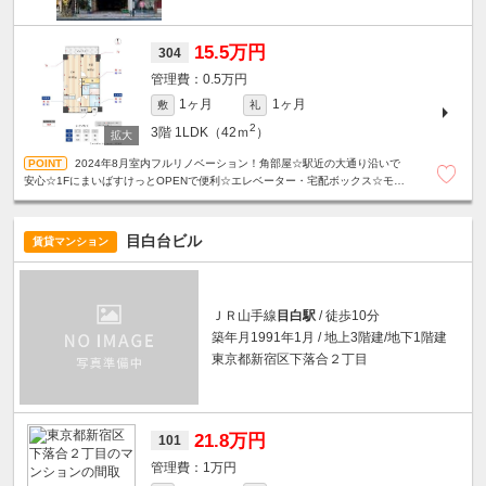
15.5万円
304
0.5万円
1ヶ月
1ヶ月
敷
礼
2
3階
1LDK（42ｍ
）
2024年8月室内フルリノベーション！角部屋☆駅近の大通り沿いで
安心☆1FにまいばすけっとOPENで便利☆エレベーター・宅配ボックス☆モニ
タ付きインターホン☆24時間ゴミ出し☆
目白台ビル
賃貸マンション
ＪＲ山手線
目白駅
/ 徒歩10分
築年月1991年1月 / 地上3階建/地下1階建
東京都新宿区下落合２丁目
21.8万円
101
1万円