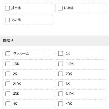
貸土地
駐車場
その他
間取り
ワンルーム
1K
1DK
1LDK
2K
2DK
2LDK
3K
3DK
3LDK
4K
4DK