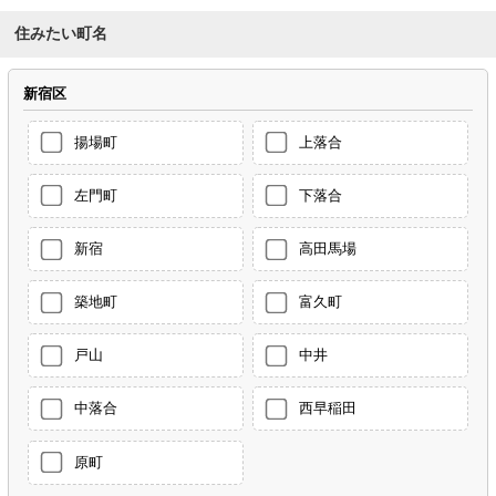
住みたい町名
新宿区
揚場町
上落合
左門町
下落合
新宿
高田馬場
築地町
富久町
戸山
中井
中落合
西早稲田
原町