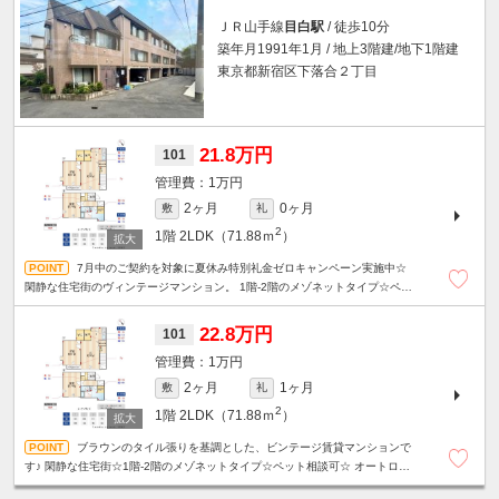
ＪＲ山手線
目白駅
/ 徒歩10分
築年月1991年1月 / 地上3階建/地下1階建
東京都新宿区下落合２丁目
21.8万円
101
1万円
2ヶ月
0ヶ月
敷
礼
2
1階
2LDK（71.88ｍ
）
7月中のご契約を対象に夏休み特別礼金ゼロキャンペーン実施中☆
閑静な住宅街のヴィンテージマンション。 1階-2階のメゾネットタイプ☆ペッ
ト相談可☆
22.8万円
101
1万円
2ヶ月
1ヶ月
敷
礼
2
1階
2LDK（71.88ｍ
）
ブラウンのタイル張りを基調とした、ビンテージ賃貸マンションで
す♪ 閑静な住宅街☆1階-2階のメゾネットタイプ☆ペット相談可☆ オートロッ
ク・ディンプルキー・防犯カメラ・安心セキュリティ。