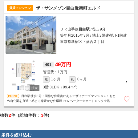
ザ・サンメゾン目白近衛町エルド
賃貸マンション
ＪＲ山手線
目白駅
/ 徒歩9分
築年月2015年3月 / 地上3階建/地下1階建
東京都新宿区下落合２丁目
49万円
401
1万円
1ヶ月
0ヶ月
敷
礼
2
3階
3LDK（99.4ｍ
）
目白駅徒歩8分！閑静な住宅街にあるデザイナーズマンション！おと
め山公園を身近に感じる緑豊かな住環境♪エレベーター☆オートロック☆浴室乾
燥機☆追い炊き機能☆温水洗浄便座☆ウォークインクローゼット☆
棟数
2
件 (総物件数：
3
件)
条件を絞り込む