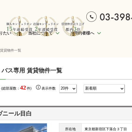
りたい
当社について
ご契約者様へ
 賃貸物件一覧
 バス専用 賃貸物件一覧
42
 (総部屋数：
件)
表示件数
ヴニール目白
所在地
東京都新宿区下落合３丁目