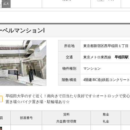
ーベルマンションⅠ
所在地
東京都新宿区西早稲田１丁目
交通
東京メトロ東西線
早稲田駅
物件種別
マンション
階数/構造
4階建/RC造(鉄筋コンクリート
早稲田大学のすぐ近く！南向きで日当たり良好です☆オートロックで安心
置き場☆バイク置き場・駐輪場あり☆
賃料
敷金
図
部屋番号
共益費/管理費
礼金