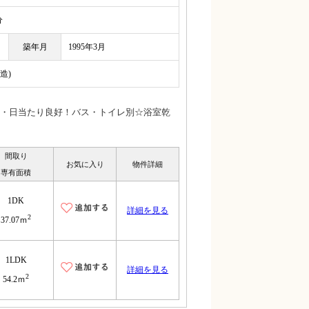
分
築年月
1995年3月
造)
・日当たり良好！バス・トイレ別☆浴室乾
間取り
お気に入り
物件詳細
専有面積
1DK
詳細を見る
2
37.07ｍ
1LDK
詳細を見る
2
54.2ｍ