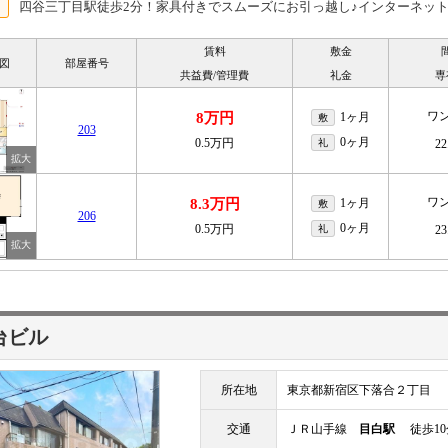
四谷三丁目駅徒歩2分！家具付きでスムーズにお引っ越し♪インターネッ
賃料
敷金
図
部屋番号
共益費/管理費
礼金
専
ワ
8万円
1ヶ月
敷
203
0ヶ月
0.5万円
礼
22
ワ
8.3万円
1ヶ月
敷
206
0ヶ月
0.5万円
礼
23
台ビル
所在地
東京都新宿区下落合２丁目
交通
ＪＲ山手線
目白駅
徒歩10