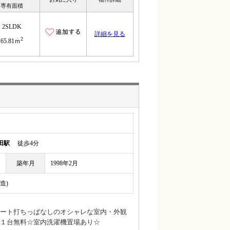
専有面積
2SLDK
詳細を見る
2
65.81ｍ
田駅
徒歩4分
築年月
1998年2月
造)
ート打ちっぱなしのオシャレな室内・外観
１台無料☆室内洗濯機置場あり☆