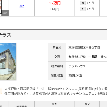
9.7万円
1ヶ月
敷
302
1ヶ月
0.6万円
礼
テラス
所在地
東京都新宿区中井２丁目
交通
都営大江戸線
中井駅
徒歩
物件種別
テラスハウス
階数/構造
2階建/木造
大江戸線・西武新宿線「中井」駅徒歩5分！グルニエ(屋根裏収納)付きで
住空間が魅力です。追焚機能付き浴室☆対面式キッチン☆エアコン3基設
賃料
敷金
図
部屋番号