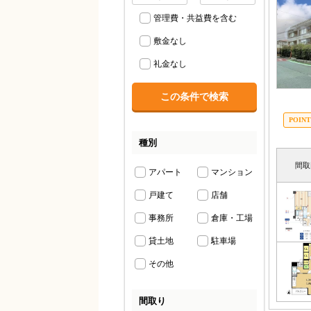
管理費・共益費を含む
敷金なし
礼金なし
種別
間取
アパート
マンション
戸建て
店舗
事務所
倉庫・工場
貸土地
駐車場
その他
間取り