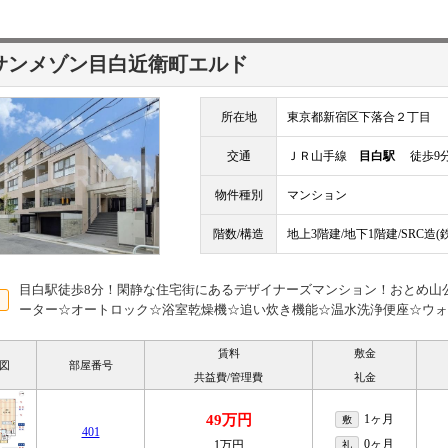
サンメゾン目白近衛町エルド
所在地
東京都新宿区下落合２丁目
交通
ＪＲ山手線
目白駅
徒歩9
物件種別
マンション
階数/構造
地上3階建/地下1階建/SRC造
目白駅徒歩8分！閑静な住宅街にあるデザイナーズマンション！おとめ山
ーター☆オートロック☆浴室乾燥機☆追い炊き機能☆温水洗浄便座☆ウォ
賃料
敷金
図
部屋番号
共益費/管理費
礼金
49万円
1ヶ月
敷
401
0ヶ月
1万円
礼