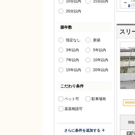
10分以内
15分以内
20分以内
築年数
スリ
指定なし
新築
3年以内
5年以内
7年以内
10年以内
15年以内
20年以内
こだわり条件
ペット可
駐車場有
楽器相談可
間取
さらに条件を追加する