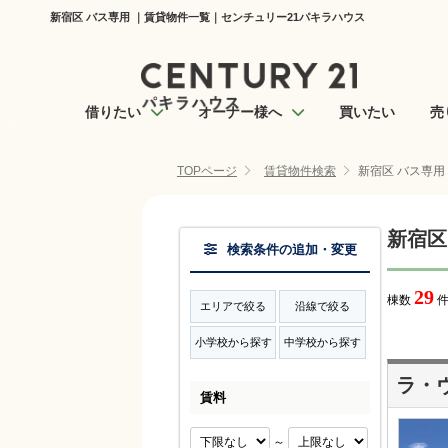
新宿区 バス専用 ｜賃貸物件一覧｜センチュリー21パキラハウス
借りたい
オーナー様へ
買いたい
売
TOPページ
賃貸物件検索
新宿区 バス専用
新宿区
検索条件の追加・変更
29
棟数
件
エリアで絞る
沿線で絞る
小学校から探す
中学校から探す
ラ・
賃料
～