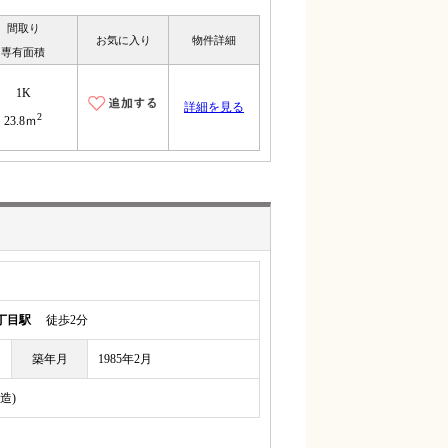
間取り
お気に入り
物件詳細
専有面積
1K
詳細を見る
2
23.8ｍ
丁目駅
徒歩2分
築年月
1985年2月
造)