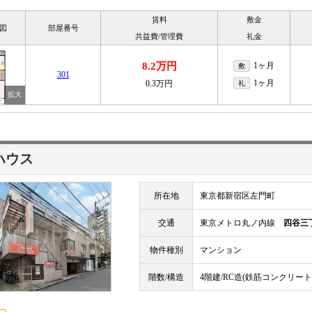
賃料
敷金
図
部屋番号
共益費/管理費
礼金
8.2万円
1ヶ月
敷
301
1ヶ月
0.3万円
礼
ハウス
所在地
東京都新宿区左門町
交通
東京メトロ丸ノ内線
四谷三
物件種別
マンション
階数/構造
4階建/RC造(鉄筋コンクリート