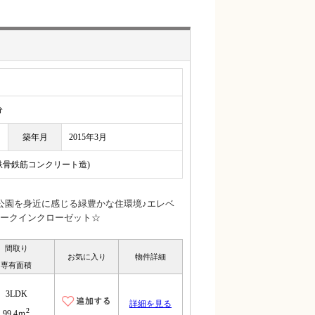
分
築年月
2015年3月
(鉄骨鉄筋コンクリート造)
公園を身近に感じる緑豊かな住環境♪エレベ
ークインクローゼット☆
間取り
お気に入り
物件詳細
専有面積
3LDK
詳細を見る
2
99.4ｍ