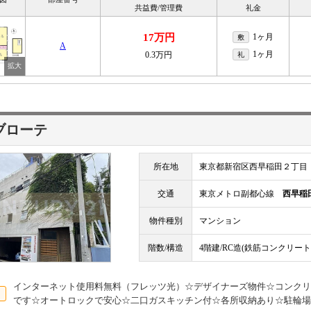
共益費/管理費
礼金
17万円
1ヶ月
敷
A
1ヶ月
0.3万円
礼
ブローテ
所在地
東京都新宿区西早稲田２丁目
交通
東京メトロ副都心線
西早稲
物件種別
マンション
階数/構造
4階建/RC造(鉄筋コンクリート
インターネット使用料無料（フレッツ光）☆デザイナーズ物件☆コンクリ
です☆オートロックで安心☆二口ガスキッチン付☆各所収納あり☆駐輪場