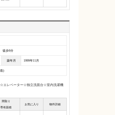
徒歩6分
築年月
1999年11月
造)
☆エレベーター☆独立洗面台☆室内洗濯機
間取り
お気に入り
物件詳細
専有面積