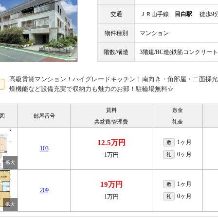
交通
ＪＲ山手線
目白駅
徒歩9
物件種別
マンション
階数/構造
3階建/RC造(鉄筋コンクリート
高級賃貸マンション！ハイグレードキッチン！南向き・角部屋・二面採光
燥機能など設備充実で収納力も魅力のお部！駐輪場無料☆
賃料
敷金
図
部屋番号
共益費/管理費
礼金
12.5万円
1ヶ月
敷
103
0ヶ月
1万円
礼
19万円
1ヶ月
敷
209
0ヶ月
1万円
礼