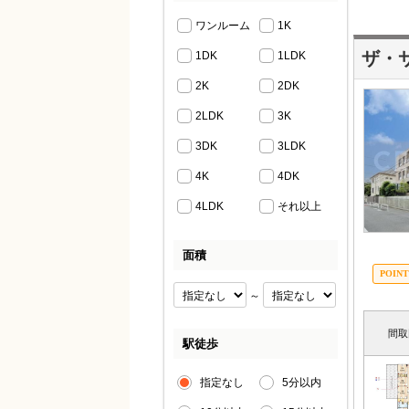
ワンルーム
1K
ザ・
1DK
1LDK
2K
2DK
2LDK
3K
3DK
3LDK
4K
4DK
4LDK
それ以上
面積
～
間取
駅徒歩
指定なし
5分以内