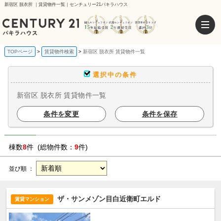
新宿区 脱衣所 ｜賃貸物件一覧｜センチュリー21パキラハウス
TOPページ
賃貸物件検索
新宿区 脱衣所 賃貸物件一覧
選択中の条件
新宿区 脱衣所 賃貸物件一覧
条件を変更
条件を保存
棟数
8
件 (総物件数：
9
件)
並び順 ：
ザ・サンメゾン目白近衛町エルド
賃貸マンション