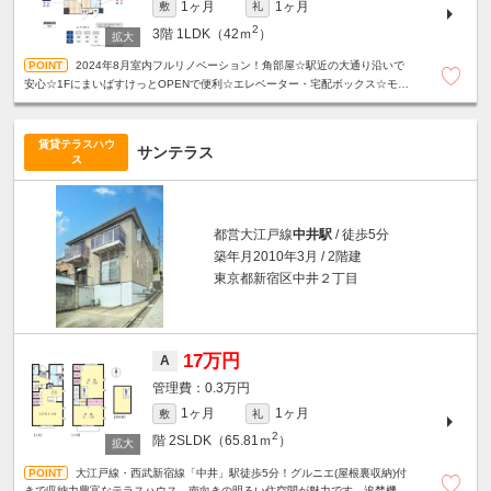
1ヶ月
1ヶ月
敷
礼
2
3階
1LDK（42ｍ
）
2024年8月室内フルリノベーション！角部屋☆駅近の大通り沿いで
安心☆1FにまいばすけっとOPENで便利☆エレベーター・宅配ボックス☆モニ
タ付きインターホン☆24時間ゴミ出し☆
賃貸テラスハウ
サンテラス
ス
都営大江戸線
中井駅
/ 徒歩5分
築年月2010年3月 / 2階建
東京都新宿区中井２丁目
17万円
A
0.3万円
1ヶ月
1ヶ月
敷
礼
2
階
2SLDK（65.81ｍ
）
大江戸線・西武新宿線「中井」駅徒歩5分！グルニエ(屋根裏収納)付
きで収納力豊富なテラスハウス。南向きの明るい住空間が魅力です。追焚機能