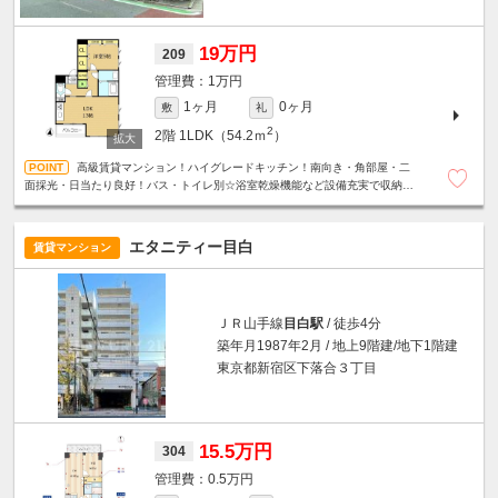
19万円
209
1万円
1ヶ月
0ヶ月
敷
礼
2
2階
1LDK（54.2ｍ
）
高級賃貸マンション！ハイグレードキッチン！南向き・角部屋・二
面採光・日当たり良好！バス・トイレ別☆浴室乾燥機能など設備充実で収納力
も魅力のお部！駐輪場無料☆
エタニティー目白
賃貸マンション
ＪＲ山手線
目白駅
/ 徒歩4分
築年月1987年2月 / 地上9階建/地下1階建
東京都新宿区下落合３丁目
15.5万円
304
0.5万円