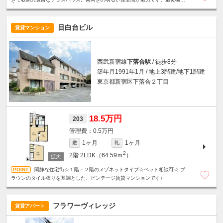
付き浴室☆対面式キッチン☆エアコン3基設置など設備充実。
目白台ビル
賃貸マンション
西武新宿線
下落合駅
/ 徒歩8分
築年月1991年1月 / 地上3階建/地下1階建
東京都新宿区下落合２丁目
18.5万円
203
0.5万円
1ヶ月
1ヶ月
敷
礼
2
2階
2LDK（64.59ｍ
）
閑静な住宅街☆１階－２階のメゾネットタイプ☆ペット相談可☆ ブ
ラウンのタイル張りを基調とした、ビンテージ賃貸マンションです♪
フラワーヴィレッジ
賃貸アパート