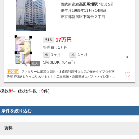
西武新宿線
高田馬場駅
/ 徒歩5分
築年月1969年11月 / 14階建
東京都新宿区下落合２丁目
17万円
516
1万円
1ヶ月
1ヶ月
敷
礼
2
5階
3LDK（64ｍ
）
ファミリーに最適☆３駅・３路線利用可☆人気の振分タイプ☆全室
洋室で収納もたっぷりあります！！二面採光・通風良好☆バス・トイレ別・独
立洗面台など設備充実☆
棟数
8
件 (総物件数：
9
件)
条件を絞り込む
賃料