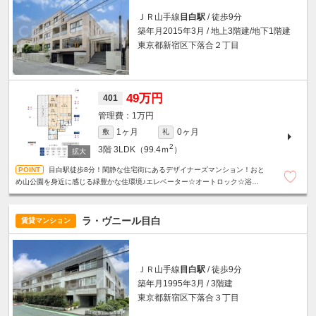
ＪＲ山手線
目白駅
/ 徒歩9分
築年月2015年3月 / 地上3階建/地下1階建
東京都新宿区下落合２丁目
49万円
401
1万円
1ヶ月
0ヶ月
敷
礼
2
3階
3LDK（99.4ｍ
）
目白駅徒歩8分！閑静な住宅街にあるデザイナーズマンション！おと
め山公園を身近に感じる緑豊かな住環境♪エレベーター☆オートロック☆浴室乾
燥機☆追い炊き機能☆温水洗浄便座☆ウォークインクローゼット☆
ラ・ヴニール目白
賃貸マンション
ＪＲ山手線
目白駅
/ 徒歩9分
築年月1995年3月 / 3階建
東京都新宿区下落合３丁目