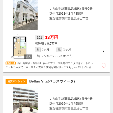
ＪＲ山手線
高田馬場駅
/ 徒歩5分
築年月2011年2月 / 3階建
東京都新宿区高田馬場１丁目
13万円
101
0.5万円
0ヶ月
1ヶ月
敷
礼
2
1階
ワンルーム（25.95ｍ
）
高田馬場駅・西早稲田駅へのアクセス良好◎モニタ付きオートロッ
ク・セコム付でセキュリティ充実☆便利な宅配ボックスあり☆バストイレ別・
独立洗面台・浴室乾燥機☆駐輪場１台無料☆定期借家契約２年（再契約可）☆
Bellus Vita(ベラスウィータ)
賃貸マンション
ＪＲ山手線
高田馬場駅
/ 徒歩4分
築年月2016年1月 / 5階建
東京都新宿区高田馬場１丁目