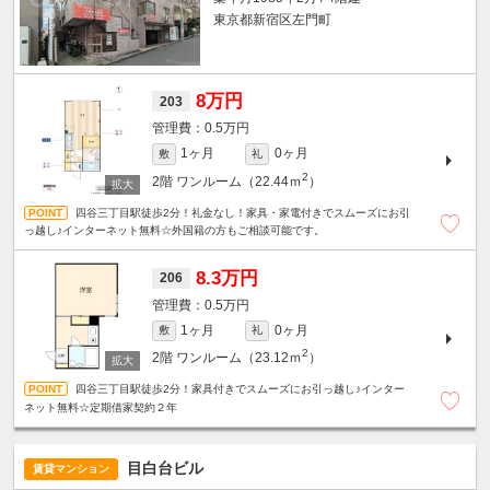
東京都新宿区左門町
8万円
203
0.5万円
1ヶ月
0ヶ月
敷
礼
2
2階
ワンルーム（22.44ｍ
）
四谷三丁目駅徒歩2分！礼金なし！家具・家電付きでスムーズにお引
っ越し♪インターネット無料☆外国籍の方もご相談可能です。
8.3万円
206
0.5万円
1ヶ月
0ヶ月
敷
礼
2
2階
ワンルーム（23.12ｍ
）
四谷三丁目駅徒歩2分！家具付きでスムーズにお引っ越し♪インター
ネット無料☆定期借家契約２年
目白台ビル
賃貸マンション