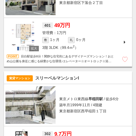
東京都新宿区下落合２丁目
49万円
401
1万円
1ヶ月
0ヶ月
敷
礼
2
3階
3LDK（99.4ｍ
）
目白駅徒歩8分！閑静な住宅街にあるデザイナーズマンション！おと
め山公園を身近に感じる緑豊かな住環境♪エレベーター☆オートロック☆浴室乾
燥機☆追い炊き機能☆温水洗浄便座☆ウォークインクローゼット☆
スリーベルマンションⅠ
賃貸マンション
東京メトロ東西線
早稲田駅
/ 徒歩6分
築年月1999年11月 / 4階建
東京都新宿区西早稲田１丁目
9.7万円
302