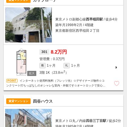
東京メトロ副都心線
西早稲田駅
/ 徒歩4分
築年月1998年2月 / 4階建
東京都新宿区西早稲田２丁目
8.2万円
301
0.3万円
1ヶ月
1ヶ月
敷
礼
2
3階
1K（23.8ｍ
）
インターネット使用料無料（フレッツ光）☆デザイナーズ物件☆コ
ンクリート打ちっぱなしのオシャレな室内・外観です☆オートロックで安心☆
二口ガスキッチン付☆各所収納あり☆駐輪場１台無料☆室内洗濯機置場あり☆
四谷ハウス
賃貸マンション
東京メトロ丸ノ内線
四谷三丁目駅
/ 徒歩2分
築年月1985年2月 / 4階建