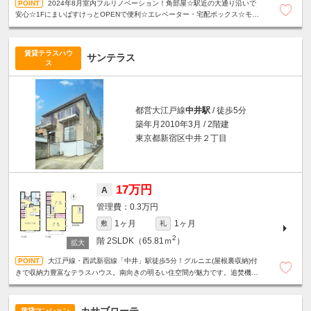
2024年8月室内フルリノベーション！角部屋☆駅近の大通り沿いで
安心☆1FにまいばすけっとOPENで便利☆エレベーター・宅配ボックス☆モニ
タ付きインターホン☆24時間ゴミ出し☆
賃貸テラスハウ
サンテラス
ス
都営大江戸線
中井駅
/ 徒歩5分
築年月2010年3月 / 2階建
東京都新宿区中井２丁目
17万円
A
0.3万円
1ヶ月
1ヶ月
敷
礼
2
階
2SLDK（65.81ｍ
）
大江戸線・西武新宿線「中井」駅徒歩5分！グルニエ(屋根裏収納)付
きで収納力豊富なテラスハウス。南向きの明るい住空間が魅力です。追焚機能
付き浴室☆対面式キッチン☆エアコン3基設置など設備充実。
カサブローテ
賃貸マンション