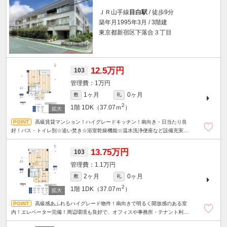
ＪＲ山手線
目白駅
/ 徒歩9分
築年月1995年3月 / 3階建
東京都新宿区下落合３丁目
12.5万円
103
1万円
1ヶ月
0ヶ月
敷
礼
2
1階
1DK（37.07ｍ
）
高級賃貸マンション！ハイグレードキッチン！南向き・日当たり良
好！バス・トイレ別☆追い焚き☆浴室乾燥機能☆温水洗浄便座など設備充実で
収納力も魅力のお部屋です！駐輪場無料☆
13.75万円
103
1.1万円
2ヶ月
0ヶ月
敷
礼
2
1階
1DK（37.07ｍ
）
高級感あふれるハイグレード物件！南向きで明るく開放感のある室
内！エレベーター完備！周辺環境も良好で、オフィスや事務所・テナント利
用・幅広い業種におすすめです。