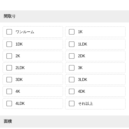
間取り
ワンルーム
1K
1DK
1LDK
2K
2DK
2LDK
3K
3DK
3LDK
4K
4DK
4LDK
それ以上
面積