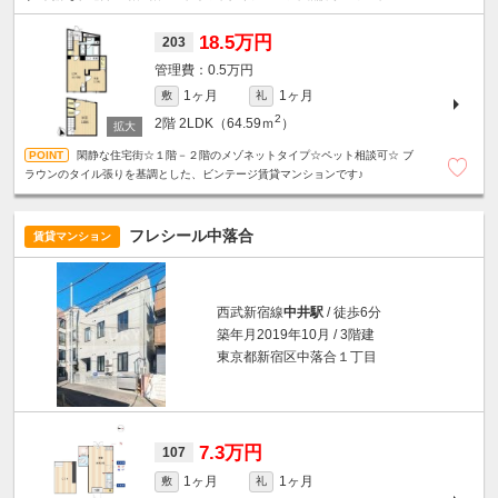
ク・ディンプルキー・防犯カメラ・安心セキュリティ。
18.5万円
203
0.5万円
1ヶ月
1ヶ月
敷
礼
2
2階
2LDK（64.59ｍ
）
閑静な住宅街☆１階－２階のメゾネットタイプ☆ペット相談可☆ ブ
ラウンのタイル張りを基調とした、ビンテージ賃貸マンションです♪
フレシール中落合
賃貸マンション
西武新宿線
中井駅
/ 徒歩6分
築年月2019年10月 / 3階建
東京都新宿区中落合１丁目
7.3万円
107
1ヶ月
1ヶ月
敷
礼