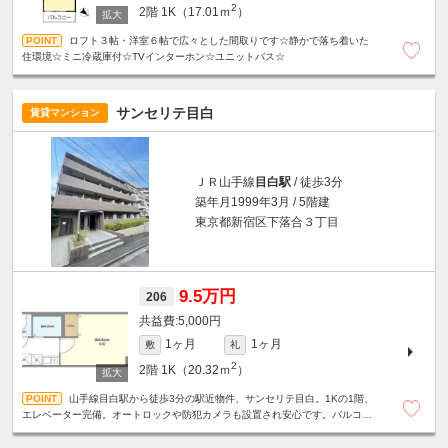
2
2階
1K（17.01ｍ
）
ロフト３帖・洋室６帖で広々とした間取りです☆静かで落ち着いた
住環境☆ミニ冷蔵庫付☆TVインターホン☆ユニットバス☆
サンセリテ目白
賃貸マンション
ＪＲ山手線
目白駅
/ 徒歩3分
築年月1999年3月 / 5階建
東京都新宿区下落合３丁目
9.5万円
206
5,000円
1ヶ月
1ヶ月
敷
礼
2
2階
1K（20.32ｍ
）
山手線目白駅から徒歩3分の駅近物件、サンセリテ目白。1Kの1階、
エレベーター完備。オートロックや防犯カメラも設置され安心です。バルコニ
ー付きで日当り・通風良好。即入居可能。