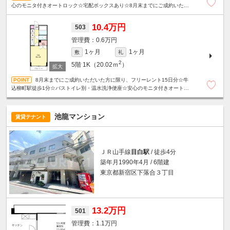
心のモニタ付きオートロック☆宅配ボックスあり☆8月末までにご成約いただ
いた方に限り、フリーレント15日分！
10.4万円
503
0.6万円
1ヶ月
1ヶ月
敷
礼
2
5階
1K（20.02ｍ
）
8月末までにご成約いただいた方に限り、フリーレント15日分☆牛
込柳町駅徒歩1分☆バストイレ別・温水洗浄便座☆安心のモニタ付きオートロ
ック☆宅配ボックスあり☆
池龍マンション
賃貸テナント
ＪＲ山手線
目白駅
/ 徒歩4分
築年月1990年4月 / 6階建
東京都新宿区下落合３丁目
13.2万円
501
1.1万円