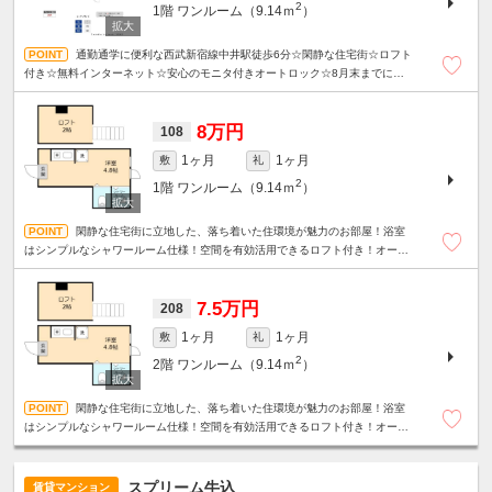
2
1階
ワンルーム（9.14ｍ
）
通勤通学に便利な西武新宿線中井駅徒歩6分☆閑静な住宅街☆ロフト
付き☆無料インターネット☆安心のモニタ付きオートロック☆8月末までにご成
約いただいた方に限り、フリーレント15日分！
8万円
108
1ヶ月
1ヶ月
敷
礼
2
1階
ワンルーム（9.14ｍ
）
閑静な住宅街に立地した、落ち着いた住環境が魅力のお部屋！浴室
はシンプルなシャワールーム仕様！空間を有効活用できるロフト付き！オート
ロック＆TVモニター付インターホン付きで安心♪
7.5万円
208
1ヶ月
1ヶ月
敷
礼
2
2階
ワンルーム（9.14ｍ
）
閑静な住宅街に立地した、落ち着いた住環境が魅力のお部屋！浴室
はシンプルなシャワールーム仕様！空間を有効活用できるロフト付き！オート
ロック＆TVモニター付インターホン付きで安心♪
スプリーム牛込
賃貸マンション