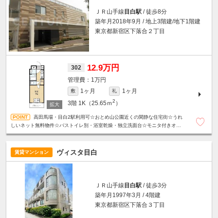
ＪＲ山手線
目白駅
/ 徒歩8分
築年月2018年9月 / 地上3階建/地下1階建
東京都新宿区下落合２丁目
12.9万円
302
1万円
1ヶ月
1ヶ月
敷
礼
2
3階
1K（25.65ｍ
）
高田馬場・目白2駅利用可☆おとめ山公園近くの閑静な住宅街☆うれ
しいネット無料物件☆バストイレ別・浴室乾燥・独立洗面台☆モニタ付きオー
トロック・宅配ボックス・24Hゴミ出し可☆
ヴィスタ目白
賃貸マンション
ＪＲ山手線
目白駅
/ 徒歩3分
築年月1997年3月 / 4階建
東京都新宿区下落合３丁目