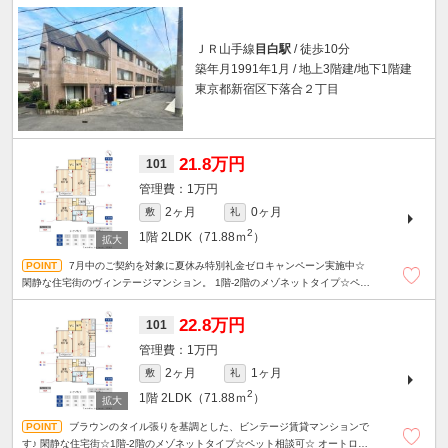
ＪＲ山手線
目白駅
/ 徒歩10分
築年月1991年1月 / 地上3階建/地下1階建
東京都新宿区下落合２丁目
21.8万円
101
1万円
2ヶ月
0ヶ月
敷
礼
2
1階
2LDK（71.88ｍ
）
7月中のご契約を対象に夏休み特別礼金ゼロキャンペーン実施中☆
閑静な住宅街のヴィンテージマンション。 1階-2階のメゾネットタイプ☆ペッ
ト相談可☆
22.8万円
101
1万円
2ヶ月
1ヶ月
敷
礼
2
1階
2LDK（71.88ｍ
）
ブラウンのタイル張りを基調とした、ビンテージ賃貸マンションで
す♪ 閑静な住宅街☆1階-2階のメゾネットタイプ☆ペット相談可☆ オートロッ