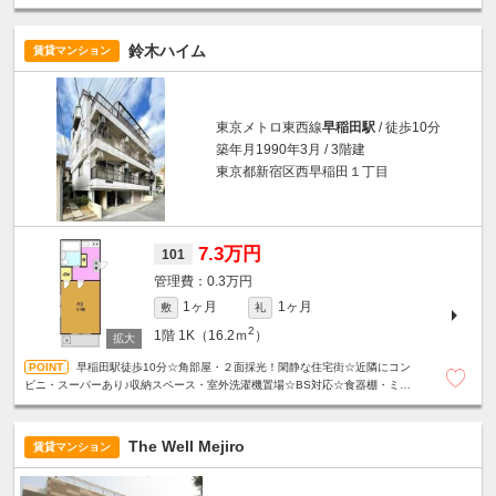
ー☆駐輪場あり☆
鈴木ハイム
賃貸マンション
東京メトロ東西線
早稲田駅
/ 徒歩10分
築年月1990年3月 / 3階建
東京都新宿区西早稲田１丁目
7.3万円
101
0.3万円
1ヶ月
1ヶ月
敷
礼
2
1階
1K（16.2ｍ
）
早稲田駅徒歩10分☆角部屋・２面採光！閑静な住宅街☆近隣にコン
ビニ・スーパーあり♪収納スペース・室外洗濯機置場☆BS対応☆食器棚・ミニ
冷蔵庫付き☆
The Well Mejiro
賃貸マンション