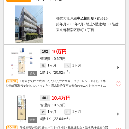
都営大江戸線
牛込柳町駅
/ 徒歩1分
築年月2005年2月 / 地上5階建/地下1階建
東京都新宿区原町１丁目
10万円
102
0.6万円
1ヶ月
1ヶ月
敷
礼
2
1階
1K（20.02ｍ
）
8月末までにご成約いただいた方に限り、フリーレント15日分☆牛
込柳町駅徒歩1分☆バストイレ別・温水洗浄便座☆安心のモニタ付きオートロ
ック☆宅配ボックスあり☆
10.4万円
401
0.6万円
1ヶ月
1ヶ月
敷
礼
2
4階
1K（22.64ｍ
）
牛込柳町駅徒歩1分☆バストイレ別・独立洗面台・温水洗浄便座☆安