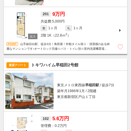
9万円
201
5,000円
1ヶ月
1ヶ月
敷
礼
2
2階
1K（22.8ｍ
）
山手線目白駅、徒歩3分！角部屋！外観タイル張り・清潔感のある綺
麗なマンションです♪オートロック完備☆バス・トイレ別☆室内洗濯機置場☆フ
レッツ光☆BSアンテナ☆
トキワハイム早稲田2号館
賃貸アパート
東京メトロ東西線
早稲田駅
/ 徒歩7分
築年月1986年1月 / 2階建
東京都新宿区戸山１丁目
5.6万円
102
0.2万円