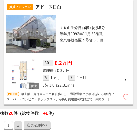
アドニス目白
賃貸マンション
ＪＲ山手線
目白駅
/ 徒歩5分
築年月1992年11月 / 3階建
東京都新宿区下落合３丁目
8.2万円
301
0.3万円
1ヶ月
1ヶ月
敷
礼
2
3階
1K（22.31ｍ
）
最上階・角部屋☆目白駅徒歩５分・通勤通学に便利♪徒歩５分圏内に
スーパー・コンビニ・ドラッグストアがあり買物便利な好立地！南向き・日当
たり良好・明るいお部屋☆
棟数
28
件 (総物件数：
41
件)
1
2
次の20件>>