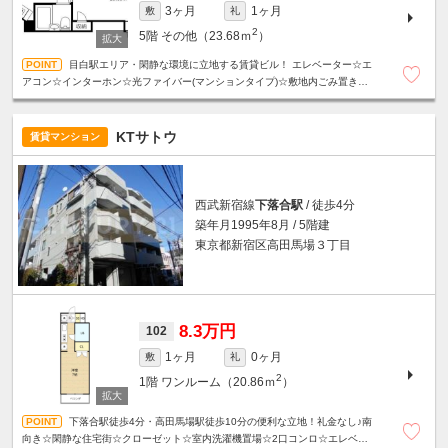
3ヶ月
1ヶ月
敷
礼
2
5階
その他（23.68ｍ
）
目白駅エリア・閑静な環境に立地する賃貸ビル！ エレベーター☆エ
アコン☆インターホン☆光ファイバー(マンションタイプ)☆敷地内ごみ置き場有
り☆
KTサトウ
賃貸マンション
西武新宿線
下落合駅
/ 徒歩4分
築年月1995年8月 / 5階建
東京都新宿区高田馬場３丁目
8.3万円
102
1ヶ月
0ヶ月
敷
礼
2
1階
ワンルーム（20.86ｍ
）
下落合駅徒歩4分・高田馬場駅徒歩10分の便利な立地！礼金なし♪南
向き☆閑静な住宅街☆クローゼット☆室内洗濯機置場☆2口コンロ☆エレベータ