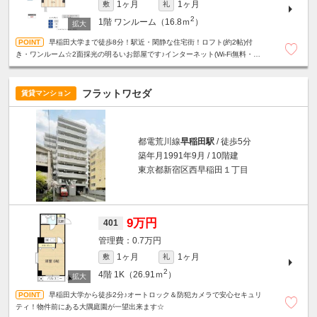
1ヶ月
1ヶ月
敷
礼
2
1階
ワンルーム（16.8ｍ
）
早稲田大学まで徒歩8分！駅近・閑静な住宅街！ロフト(約2帖)付
き・ワンルーム☆2面採光の明るいお部屋です♪インターネット(Wi-Fi無料・
1Gbps)
フラットワセダ
賃貸マンション
都電荒川線
早稲田駅
/ 徒歩5分
築年月1991年9月 / 10階建
東京都新宿区西早稲田１丁目
9万円
401
0.7万円
1ヶ月
1ヶ月
敷
礼
2
4階
1K（26.91ｍ
）
早稲田大学から徒歩2分♪オートロック＆防犯カメラで安心セキュリ
ティ！物件前にある大隅庭園が一望出来ます☆