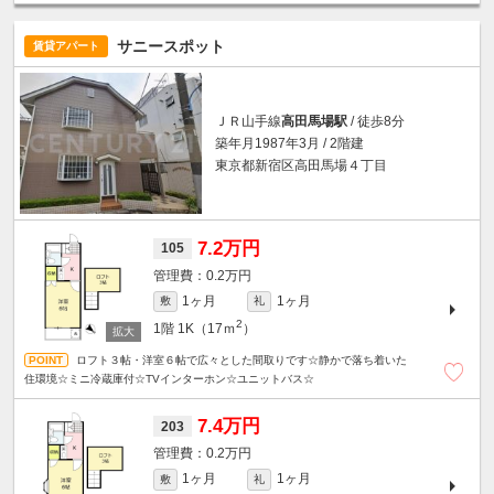
サニースポット
賃貸アパート
ＪＲ山手線
高田馬場駅
/ 徒歩8分
築年月1987年3月 / 2階建
東京都新宿区高田馬場４丁目
7.2万円
105
0.2万円
1ヶ月
1ヶ月
敷
礼
2
1階
1K（17ｍ
）
ロフト３帖・洋室６帖で広々とした間取りです☆静かで落ち着いた
住環境☆ミニ冷蔵庫付☆TVインターホン☆ユニットバス☆
7.4万円
203
0.2万円
1ヶ月
1ヶ月
敷
礼