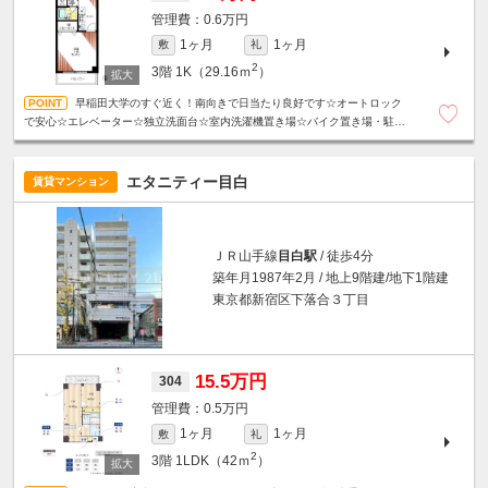
0.6万円
1ヶ月
1ヶ月
敷
礼
2
3階
1K（29.16ｍ
）
早稲田大学のすぐ近く！南向きで日当たり良好です☆オートロック
で安心☆エレベーター☆独立洗面台☆室内洗濯機置き場☆バイク置き場・駐輪
場あり☆
エタニティー目白
賃貸マンション
ＪＲ山手線
目白駅
/ 徒歩4分
築年月1987年2月 / 地上9階建/地下1階建
東京都新宿区下落合３丁目
15.5万円
304
0.5万円
1ヶ月
1ヶ月
敷
礼
2
3階
1LDK（42ｍ
）