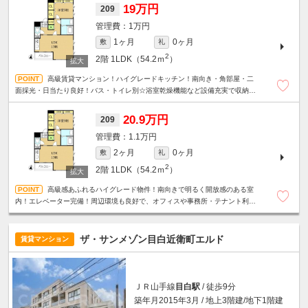
19万円
209
1万円
1ヶ月
0ヶ月
敷
礼
2
2階
1LDK（54.2ｍ
）
高級賃貸マンション！ハイグレードキッチン！南向き・角部屋・二
面採光・日当たり良好！バス・トイレ別☆浴室乾燥機能など設備充実で収納力
も魅力のお部！駐輪場無料☆
20.9万円
209
1.1万円
2ヶ月
0ヶ月
敷
礼
2
2階
1LDK（54.2ｍ
）
高級感あふれるハイグレード物件！南向きで明るく開放感のある室
内！エレベーター完備！周辺環境も良好で、オフィスや事務所・テナント利
用・幅広い業種におすすめです。
ザ・サンメゾン目白近衛町エルド
賃貸マンション
ＪＲ山手線
目白駅
/ 徒歩9分
築年月2015年3月 / 地上3階建/地下1階建