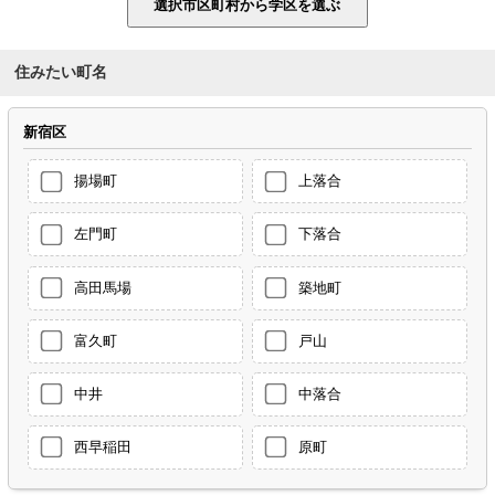
住みたい町名
新宿区
揚場町
上落合
左門町
下落合
高田馬場
築地町
富久町
戸山
中井
中落合
西早稲田
原町