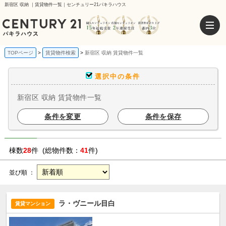
新宿区 収納 ｜賃貸物件一覧｜センチュリー21パキラハウス
TOPページ
賃貸物件検索
新宿区 収納 賃貸物件一覧
選択中の条件
新宿区 収納 賃貸物件一覧
条件を変更
条件を保存
棟数
28
件 (総物件数：
41
件)
並び順 ：
ラ・ヴニール目白
賃貸マンション