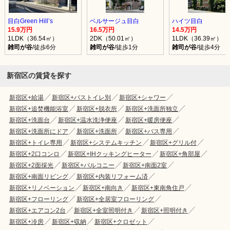
目白Green Hill’s
ベルサージュ目白
ハイツ目白
15.9万円
16.5万円
14.5万円
1LDK（36.54㎡）
2DK（50.01㎡）
1LDK（36.39㎡）
雑司が谷
/徒歩6分
雑司が谷
/徒歩1分
雑司が谷
/徒歩4分
新宿区の賃貸を探す
新宿区+給湯
新宿区+バストイレ別
新宿区+シャワー
新宿区+追焚機能浴室
新宿区+脱衣所
新宿区+洗面所独立
新宿区+洗面台
新宿区+温水洗浄便座
新宿区+暖房便座
新宿区+洗面所にドア
新宿区+洗面所
新宿区+バス専用
新宿区+トイレ専用
新宿区+システムキッチン
新宿区+グリル付
新宿区+2口コンロ
新宿区+IHクッキングヒーター
新宿区+角部屋
新宿区+2面採光
新宿区+バルコニー
新宿区+南面2室
新宿区+南面リビング
新宿区+内装リフォーム済
新宿区+リノベーション
新宿区+南向き
新宿区+東南角住戸
新宿区+フローリング
新宿区+全居室フローリング
新宿区+エアコン2台
新宿区+全室照明付き
新宿区+照明付き
新宿区+冷房
新宿区+収納
新宿区+クロゼット