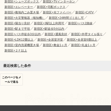
新宿区+シューズボックス
新宿区+TVインターホン
新宿区+エレベーター
新宿区+宅配ボックス
新宿区+敷地内ごみ置き場
新宿区+光ファイバー
新宿区+CATV
新宿区+火災警報器（報知機）
新宿区+24時間ゴミ出し可
新宿区+陽当り良好
新宿区+3駅以上利用可
新宿区+バス2路線
新宿区+駅まで平坦
新宿区+駅徒歩5分以内
新宿区+バス停徒歩3分以内
新宿区+通風良好
新宿区+外壁タイル張り
新宿区+LDK12畳以上
新宿区+全居室洋室
新宿区+全居室6畳以上
新宿区+室内洗濯機置き場
新宿区+敷金1ヶ月
新宿区+礼金1ヶ月
新宿区+２Ｆ以上
最近検索した条件
このページをメ
ールで送る