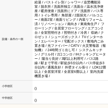
給湯 / バストイレ別 / シャワー / 追焚機能浴
室 / 脱衣所 / 洗面所独立 / 洗面台 / 温水洗浄便
座 / 暖房便座 / 洗面所にドア / 洗面所 / バス専
用 / トイレ専用 / 角部屋 / 2面採光 / バルコニ
ー / 南面2室 / 南面リビング / 内装リフォーム
済 / リノベーション / 南向き / 東南角住戸 / フ
ローリング / 全居室フローリング / エアコン2
台 / 全室照明付き / 照明付き / 冷房 / 収納 / ク
ロゼット / シューズボックス / TVインターホ
設備・条件の一例
ン / エレベーター / 宅配ボックス / 敷地内ごみ
置き場 / 光ファイバー / CATV / 火災警報器（報
知機） / 24時間ゴミ出し可 / システムキッチ
ン / グリル付 / 2口コンロ / IHクッキングヒータ
ー / 陽当り良好 / 3駅以上利用可 / バス2路
線 / 駅まで平坦 / 駅徒歩5分以内 / バス停徒歩3
分以内 / 通風良好 / 外壁タイル張り / LDK12畳
以上 / 全居室洋室 / 全居室6畳以上 / 室内洗濯
機置き場 /
小学校区
()
中学校区
()