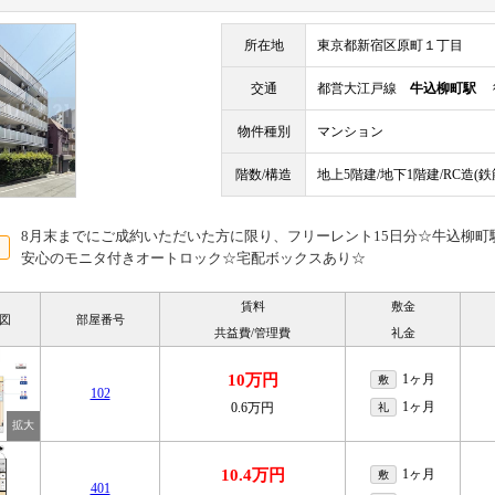
所在地
東京都新宿区原町１丁目
交通
都営大江戸線
牛込柳町駅
徒
物件種別
マンション
階数/構造
地上5階建/地下1階建/RC造(
8月末までにご成約いただいた方に限り、フリーレント15日分☆牛込柳町
安心のモニタ付きオートロック☆宅配ボックスあり☆
賃料
敷金
図
部屋番号
共益費/管理費
礼金
10万円
1ヶ月
敷
102
1ヶ月
0.6万円
礼
10.4万円
1ヶ月
敷
401