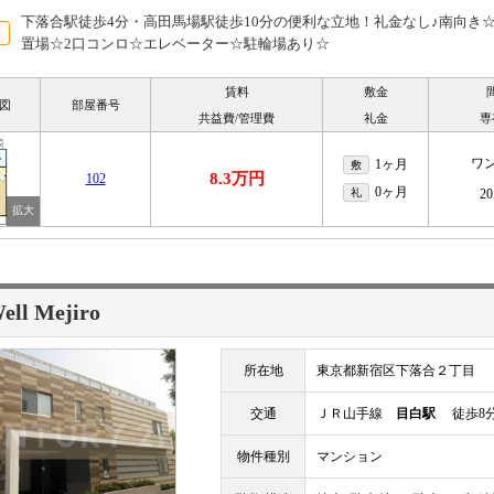
下落合駅徒歩4分・高田馬場駅徒歩10分の便利な立地！礼金なし♪南向き
置場☆2口コンロ☆エレベーター☆駐輪場あり☆
賃料
敷金
図
部屋番号
共益費/管理費
礼金
専
ワ
1ヶ月
敷
8.3万円
102
0ヶ月
礼
20
ell Mejiro
所在地
東京都新宿区下落合２丁目
交通
ＪＲ山手線
目白駅
徒歩8
物件種別
マンション