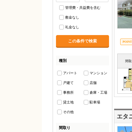
管理費・共益費を含む
敷金なし
礼金なし
種別
間取
アパート
マンション
戸建て
店舗
事務所
倉庫・工場
貸土地
駐車場
その他
エタ
間取り