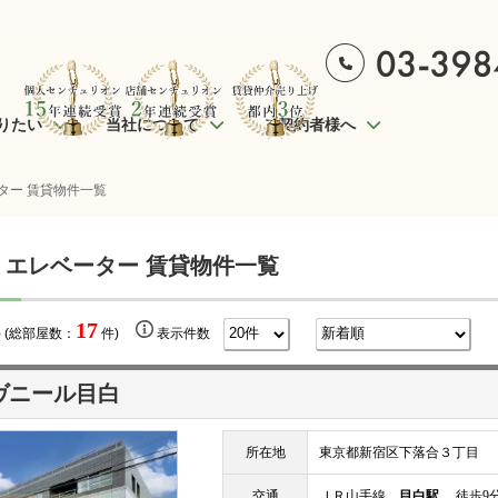
りたい
当社について
ご契約者様へ
ター 賃貸物件一覧
 エレベーター 賃貸物件一覧
17
 (総部屋数：
件)
表示件数
ヴニール目白
所在地
東京都新宿区下落合３丁目
交通
ＪＲ山手線
目白駅
徒歩9