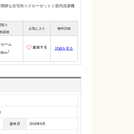
☆閑静な住宅街☆クローゼット☆室内洗濯機
間取り
お気に入り
物件詳細
有面積
ンルーム
詳細を見る
2
.86ｍ
分
築年月
2018年9月