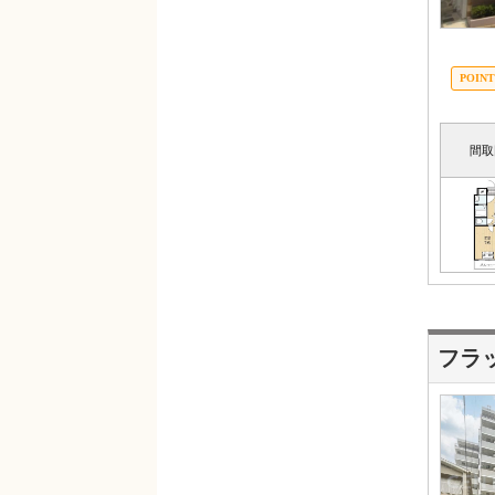
間取
フラ