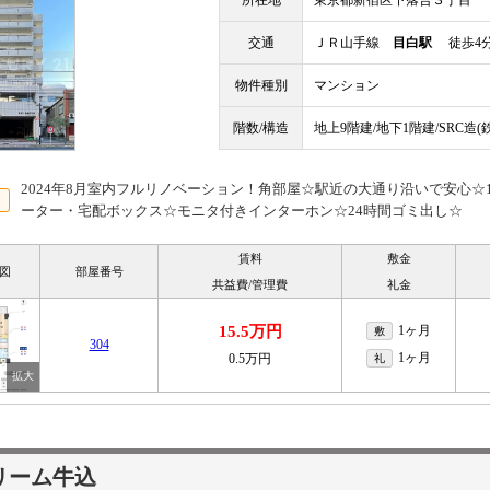
所在地
東京都新宿区下落合３丁目
交通
ＪＲ山手線
目白駅
徒歩4
物件種別
マンション
階数/構造
地上9階建/地下1階建/SRC造
2024年8月室内フルリノベーション！角部屋☆駅近の大通り沿いで安心☆1
ーター・宅配ボックス☆モニタ付きインターホン☆24時間ゴミ出し☆
賃料
敷金
図
部屋番号
共益費/管理費
礼金
15.5万円
1ヶ月
敷
304
1ヶ月
0.5万円
礼
リーム牛込