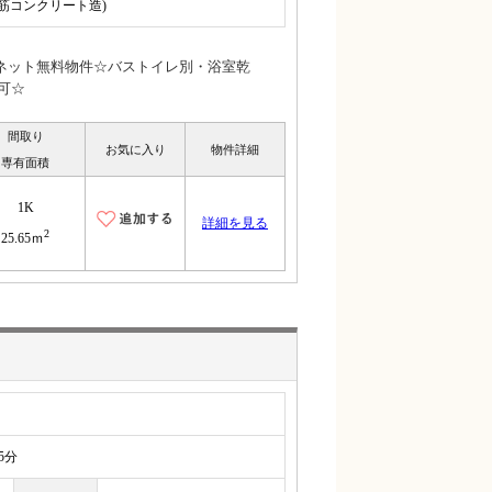
鉄筋コンクリート造)
ネット無料物件☆バストイレ別・浴室乾
可☆
間取り
お気に入り
物件詳細
専有面積
1K
詳細を見る
2
25.65ｍ
5分