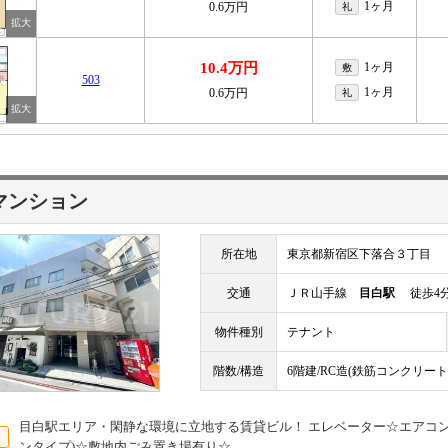
1ヶ月
0.6万円
礼
10.4万円
1ヶ月
敷
503
1ヶ月
0.6万円
礼
マンション
所在地
東京都新宿区下落合３丁目
交通
ＪＲ山手線
目白駅
徒歩4
物件種別
テナント
階数/構造
6階建/RC造(鉄筋コンクリート
目白駅エリア・閑静な環境に立地する賃貸ビル！ エレベーター☆エアコ
ンタイプ)☆敷地内ごみ置き場有り☆