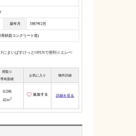
分
築年月
1987年2月
(鉄骨鉄筋コンクリート造)
FにまいばすけっとOPENで便利☆エレベ
間取り
お気に入り
物件詳細
専有面積
1LDK
詳細を見る
2
42ｍ