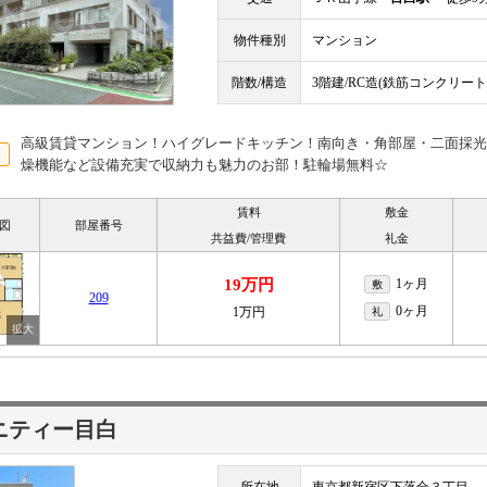
物件種別
マンション
階数/構造
3階建/RC造(鉄筋コンクリート
高級賃貸マンション！ハイグレードキッチン！南向き・角部屋・二面採光
燥機能など設備充実で収納力も魅力のお部！駐輪場無料☆
賃料
敷金
図
部屋番号
共益費/管理費
礼金
19万円
1ヶ月
敷
209
0ヶ月
1万円
礼
ニティー目白