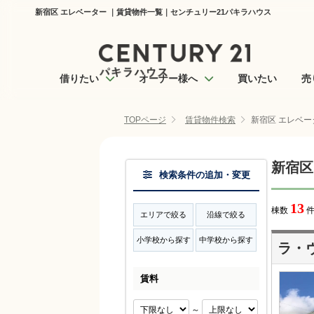
新宿区 エレベーター ｜賃貸物件一覧｜センチュリー21パキラハウス
借りたい
オーナー様へ
買いたい
売
TOPページ
賃貸物件検索
新宿区 エレベー
新宿区
検索条件の追加・変更
13
棟数
件
エリアで絞る
沿線で絞る
小学校から探す
中学校から探す
ラ・
賃料
～