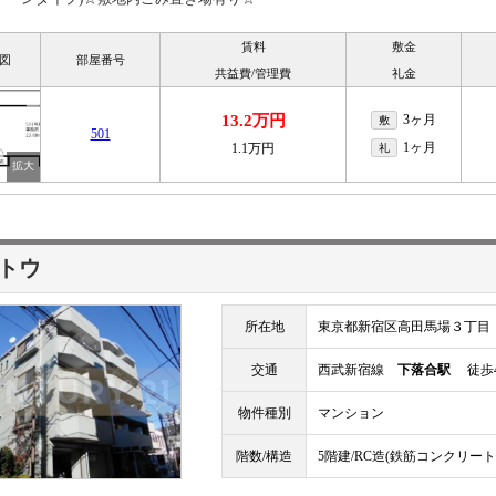
賃料
敷金
図
部屋番号
共益費/管理費
礼金
13.2万円
3ヶ月
敷
501
1ヶ月
1.1万円
礼
サトウ
所在地
東京都新宿区高田馬場３丁目
交通
西武新宿線
下落合駅
徒歩
物件種別
マンション
階数/構造
5階建/RC造(鉄筋コンクリート