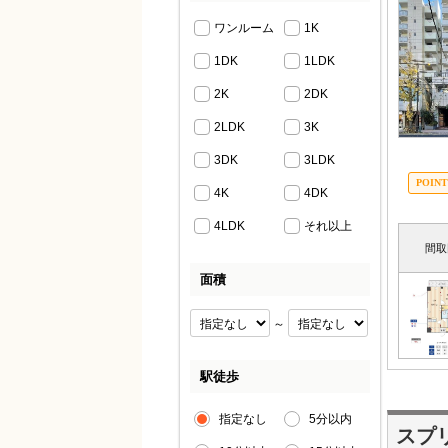
ワンルーム
1K
1DK
1LDK
2K
2DK
2LDK
3K
3DK
3LDK
4K
4DK
4LDK
それ以上
間取
面積
～
駅徒歩
指定なし
5分以内
スプ