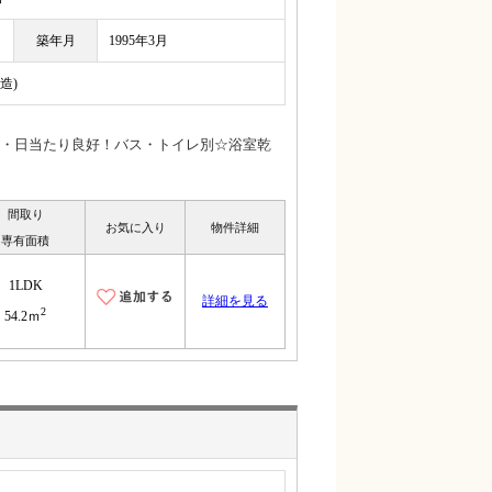
築年月
1995年3月
造)
・日当たり良好！バス・トイレ別☆浴室乾
間取り
お気に入り
物件詳細
専有面積
1LDK
詳細を見る
2
54.2ｍ