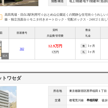
階数/構造
地上3階建/地下1階建/RC造(
高田馬場・目白2駅利用可☆おとめ山公園近くの閑静な住宅街☆うれしい
燥・独立洗面台☆モニタ付きオートロック・宅配ボックス・24Hゴミ出し
賃料
敷金
図
部屋番号
共益費/管理費
礼金
12.9万円
1ヶ月
敷
302
1ヶ月
1万円
礼
ットワセダ
所在地
東京都新宿区西早稲田１丁目
交通
都電荒川線
早稲田駅
徒歩