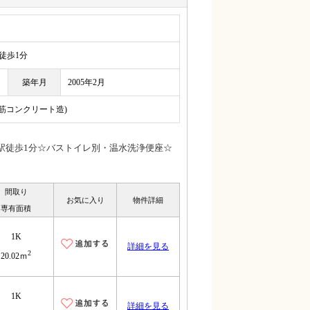
歩1分
築年月
2005年2月
鉄筋コンクリート造)
駅徒歩1分☆バストイレ別・温水洗浄便座☆
間取り
お気に入り
物件詳細
専有面積
1K
詳細を見る
2
20.02ｍ
1K
詳細を見る