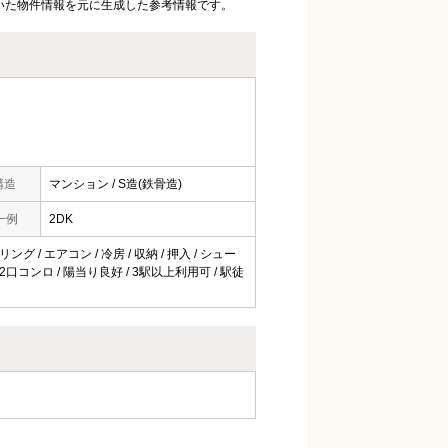
いた物件情報を元に生成した参考情報です。
構造
マンション / S造(鉄骨造)
一例
2DK
グ / エアコン / 冷房 / 収納 / 押入 / シュー
2口コンロ / 陽当り良好 / 3駅以上利用可 / 駅徒