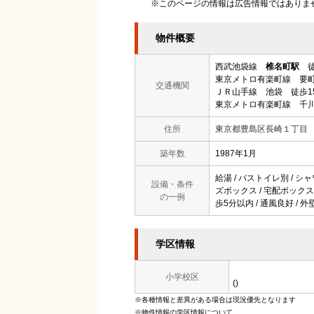
※このページの情報は広告情報ではありま
物件概要
西武池袋線
椎名町駅
徒
東京メトロ有楽町線 要町
交通機関
ＪＲ山手線 池袋 徒歩1
東京メトロ有楽町線 千川
住所
東京都豊島区長崎１丁目
築年数
1987年1月
給湯 / バストイレ別 / シャ
設備・条件
ズボックス / 宅配ボックス /
の一例
歩5分以内 / 通風良好 / 
学区情報
小学校区
()
※各種情報と差異がある場合は現況優先となります
※物件情報の学区情報について