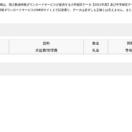
情報は、国土数値情報ダウンロードサービスが提供する小学校区データ【2021年度】及び中学校区デ
報ダウンロードサービスのWEBサイト上で記述通り、データは必ずしも正確とは言えません。また
賃料
敷金
間
共益費/管理費
礼金
専