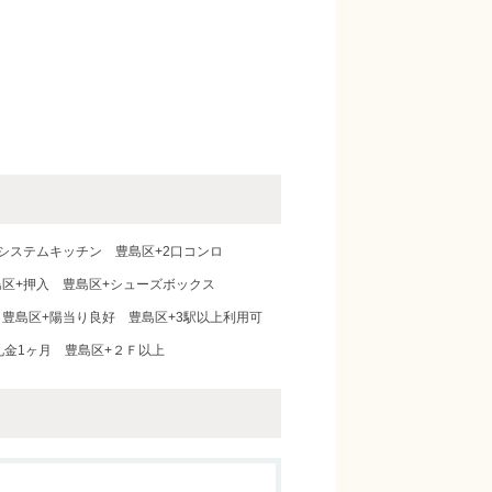
+システムキッチン
豊島区+2口コンロ
島区+押入
豊島区+シューズボックス
豊島区+陽当り良好
豊島区+3駅以上利用可
礼金1ヶ月
豊島区+２Ｆ以上