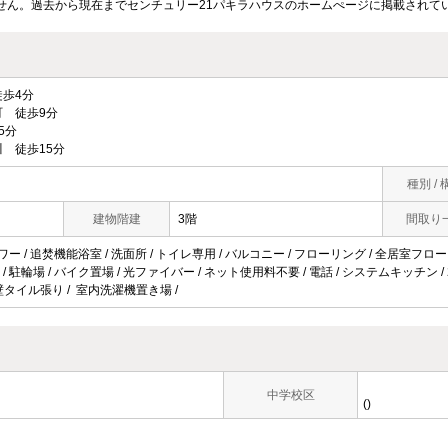
せん。過去から現在までセンチュリー21パキラハウスのホームぺージに掲載されて
歩4分
 徒歩9分
5分
 徒歩15分
種別 / 
建物階建
3階
間取り
ワー / 追焚機能浴室 / 洗面所 / トイレ専用 / バルコニー / フローリング / 全居室フローリン
 駐輪場 / バイク置場 / 光ファイバー / ネット使用料不要 / 電話 / システムキッチン / 
外壁タイル張り / 室内洗濯機置き場 /
中学校区
()