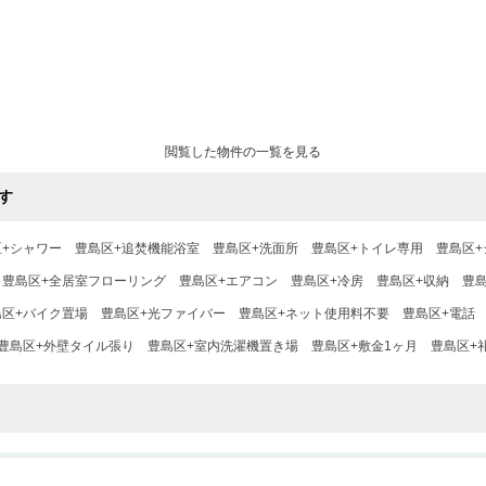
閲覧した物件の一覧を見る
す
区+シャワー
豊島区+追焚機能浴室
豊島区+洗面所
豊島区+トイレ専用
豊島区
豊島区+全居室フローリング
豊島区+エアコン
豊島区+冷房
豊島区+収納
豊
島区+バイク置場
豊島区+光ファイバー
豊島区+ネット使用料不要
豊島区+電話
豊島区+外壁タイル張り
豊島区+室内洗濯機置き場
豊島区+敷金1ヶ月
豊島区+