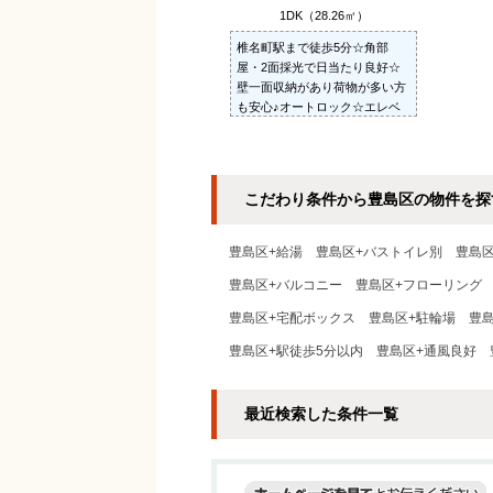
1DK（28.26㎡）
椎名町駅まで徒歩5分☆角部
屋・2面採光で日当たり良好☆
壁一面収納があり荷物が多い方
も安心♪オートロック☆エレベ
ーター☆駐輪場1台無料☆非喫
煙者限定
こだわり条件から豊島区の物件を探
豊島区+給湯
豊島区+バストイレ別
豊島
豊島区+バルコニー
豊島区+フローリング
豊島区+宅配ボックス
豊島区+駐輪場
豊
豊島区+駅徒歩5分以内
豊島区+通風良好
最近検索した条件一覧