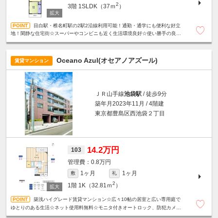
2
3階
1SLDK（37ｍ
）
目白駅・椎名町駅の2駅2沿線利用可能！通勤・通学にも便利な好立
地！閑静な住宅街☆スーパーやコンビニも近く生活環境良好☆使い勝手の良い
振分けタイプの間取り☆収納たっぷり☆明るいサンルーム付き☆
Oceano Azul(オセアノアズール)
賃貸マンション
ＪＲ山手線
池袋駅
/ 徒歩9分
築年月2023年11月 / 4階建
東京都豊島区西池袋２丁目
14.2万円
103
0.8万円
1ヶ月
1ヶ月
敷
礼
2
1階
1K（32.81ｍ
）
築浅ハイグレード賃貸マンション☆広々10帖の居室と広い専用庭で
ゆとりのある生活☆ネット使用料無料☆モニタ付きオートロック、防犯カメ
ラ、カードキーシステムで安心セキュリティ◎