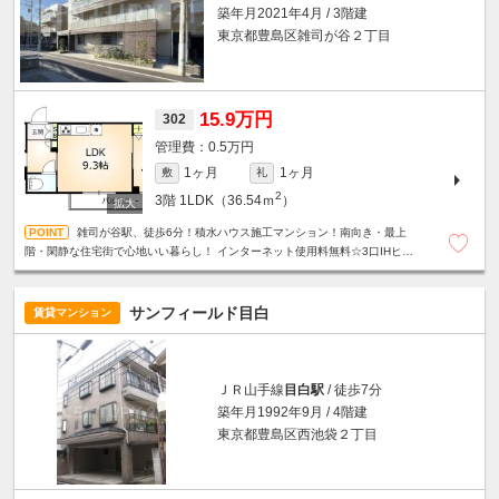
築年月2021年4月 / 3階建
東京都豊島区雑司が谷２丁目
15.9万円
302
0.5万円
1ヶ月
1ヶ月
敷
礼
2
3階
1LDK（36.54ｍ
）
雑司が谷駅、徒歩6分！積水ハウス施工マンション！南向き・最上
階・閑静な住宅街で心地いい暮らし！ インターネット使用料無料☆3口IHヒー
ター☆グリル付システムキッチン☆オートロック☆防犯カメラ☆
サンフィールド目白
賃貸マンション
ＪＲ山手線
目白駅
/ 徒歩7分
築年月1992年9月 / 4階建
東京都豊島区西池袋２丁目