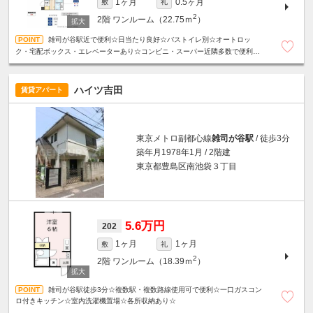
1ヶ月
0.5ヶ月
敷
礼
2
2階
ワンルーム（22.75ｍ
）
雑司が谷駅近で便利☆日当たり良好☆バストイレ別☆オートロッ
ク・宅配ボックス・エレベーターあり☆コンビニ・スーパー近隣多数で便利な
住環境☆
ハイツ吉田
賃貸アパート
東京メトロ副都心線
雑司が谷駅
/ 徒歩3分
築年月1978年1月 / 2階建
東京都豊島区南池袋３丁目
5.6万円
202
1ヶ月
1ヶ月
敷
礼
2
2階
ワンルーム（18.39ｍ
）
雑司が谷駅徒歩3分☆複数駅・複数路線使用可で便利☆一口ガスコン
ロ付きキッチン☆室内洗濯機置場☆各所収納あり☆