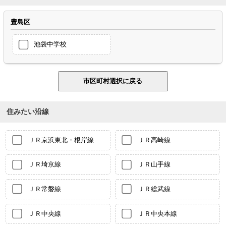
豊島区
池袋中学校
住みたい沿線
ＪＲ京浜東北・根岸線
ＪＲ高崎線
ＪＲ埼京線
ＪＲ山手線
ＪＲ常磐線
ＪＲ総武線
ＪＲ中央線
ＪＲ中央本線