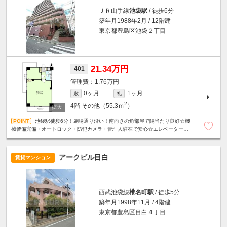
ＪＲ山手線
池袋駅
/ 徒歩6分
築年月1988年2月 / 12階建
東京都豊島区池袋２丁目
21.34万円
401
1.76万円
0ヶ月
1ヶ月
敷
礼
2
4階
その他（55.3ｍ
）
池袋駅徒歩6分！劇場通り沿い！南向きの角部屋で陽当たり良好☆機
械警備完備・オートロック・防犯カメラ・管理人駐在で安心☆エレベーター☆
ミニキッチン☆
アークビル目白
賃貸マンション
西武池袋線
椎名町駅
/ 徒歩5分
築年月1998年11月 / 4階建
東京都豊島区目白４丁目