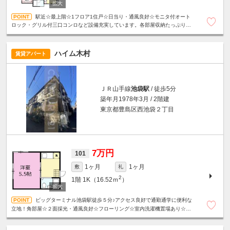
駅近☆最上階☆1フロア1住戸☆日当り・通風良好☆モニタ付オート
ロック・グリル付三口コンロなど設備充実しています。各部屋収納たっぷり・
ＷＩＣあり！！全居室エアコン☆２面バルコニー☆外観タイル貼り☆
ハイム木村
賃貸アパート
ＪＲ山手線
池袋駅
/ 徒歩5分
築年月1978年3月 / 2階建
東京都豊島区西池袋２丁目
7万円
101
1ヶ月
1ヶ月
敷
礼
2
1階
1K（16.52ｍ
）
ビッグターミナル池袋駅徒歩５分♪アクセス良好で通勤通学に便利な
立地！角部屋☆２面採光・通風良好☆フローリング☆室内洗濯機置場あり☆ユ
ニットバス☆