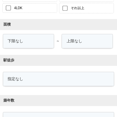
4LDK
それ以上
面積
～
駅徒歩
築年数