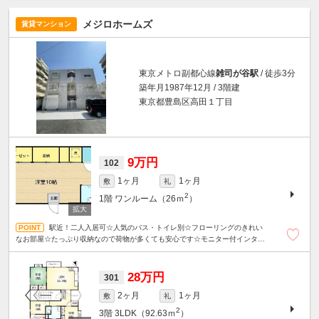
メジロホームズ
賃貸マンション
東京メトロ副都心線
雑司が谷駅
/ 徒歩3分
築年月1987年12月 / 3階建
東京都豊島区高田１丁目
9万円
102
1ヶ月
1ヶ月
敷
礼
2
1階
ワンルーム（26ｍ
）
駅近！二人入居可☆人気のバス・トイレ別☆フローリングのきれい
なお部屋☆たっぷり収納なので荷物が多くても安心です☆モニター付インター
ホン☆二口ガスコンロ☆扉付き室内洗濯機置き場☆浴室乾燥機能あり☆
28万円
301
2ヶ月
1ヶ月
敷
礼
2
3階
3LDK（92.63ｍ
）