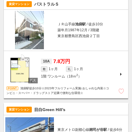
パストラルＳ
賃貸マンション
ＪＲ山手線
池袋駅
/ 徒歩10分
築年月1987年12月 / 3階建
東京都豊島区西池袋２丁目
7.8万円
10A
1ヶ月
1ヶ月
敷
礼
2
1階
ワンルーム（18ｍ
）
池袋駅徒歩10分☆2023年フルリフォーム実施♪おしゃれな内装☆コ
ンビニ・スーパー・ドラッグストア近隣で便利な住環境☆
目白Green Hill’s
賃貸マンション
東京メトロ副都心線
雑司が谷駅
/ 徒歩6分