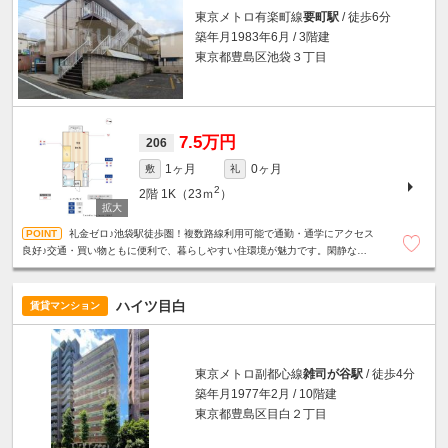
東京メトロ有楽町線
要町駅
/ 徒歩6分
築年月1983年6月 / 3階建
東京都豊島区池袋３丁目
7.5万円
206
1ヶ月
0ヶ月
敷
礼
2
2階
1K（23ｍ
）
礼金ゼロ♪池袋駅徒歩圏！複数路線利用可能で通勤・通学にアクセス
良好♪交通・買い物ともに便利で、暮らしやすい住環境が魅力です。閑静な住
宅街☆バストイレ別☆室内洗濯機置場☆
ハイツ目白
賃貸マンション
東京メトロ副都心線
雑司が谷駅
/ 徒歩4分
築年月1977年2月 / 10階建
東京都豊島区目白２丁目