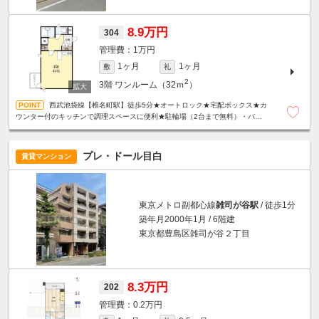
8.9万円
304
1万円
1ヶ月
1ヶ月
敷
礼
2
3階
ワンルーム（32ｍ
）
西武池袋線【椎名町駅】徒歩5分★オートロック★宅配ボックス★カ
ウンター付のキッチンで調理スペースに便利★駐輪場（2台まで無料）・バイ
ク置き場（250ｃｃ以下・5000円/月）あり★
プレ・ドール目白
賃貸マンション
東京メトロ副都心線
雑司が谷駅
/ 徒歩1分
築年月2000年1月 / 6階建
東京都豊島区雑司が谷２丁目
8.3万円
202
0.2万円