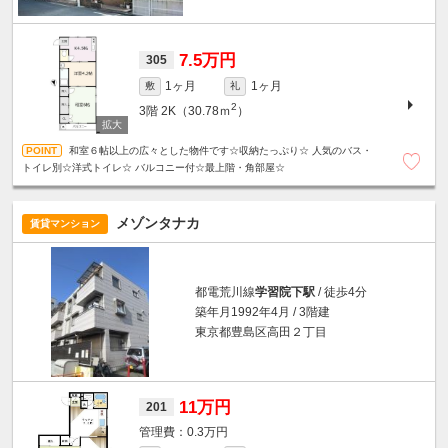
7.5万円
305
1ヶ月
1ヶ月
敷
礼
2
3階
2K（30.78ｍ
）
和室６帖以上の広々とした物件です☆収納たっぷり☆ 人気のバス・
トイレ別☆洋式トイレ☆ バルコニー付☆最上階・角部屋☆
メゾンタナカ
賃貸マンション
都電荒川線
学習院下駅
/ 徒歩4分
築年月1992年4月 / 3階建
東京都豊島区高田２丁目
11万円
201
0.3万円