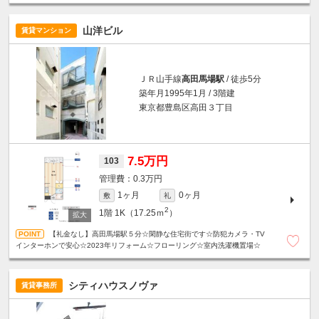
山洋ビル
賃貸マンション
ＪＲ山手線
高田馬場駅
/ 徒歩5分
築年月1995年1月 / 3階建
東京都豊島区高田３丁目
7.5万円
103
0.3万円
1ヶ月
0ヶ月
敷
礼
2
1階
1K（17.25ｍ
）
【礼金なし】高田馬場駅５分☆閑静な住宅街です☆防犯カメラ・TV
インターホンで安心☆2023年リフォーム☆フローリング☆室内洗濯機置場☆
シティハウスノヴァ
賃貸事務所