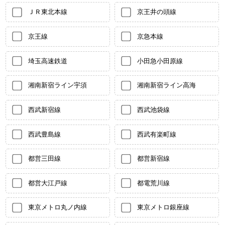
ＪＲ東北本線
京王井の頭線
京王線
京急本線
埼玉高速鉄道
小田急小田原線
湘南新宿ライン宇須
湘南新宿ライン高海
西武新宿線
西武池袋線
西武豊島線
西武有楽町線
都営三田線
都営新宿線
都営大江戸線
都電荒川線
東京メトロ丸ノ内線
東京メトロ銀座線