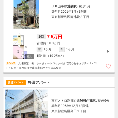
ＪＲ山手線
池袋駅
/ 徒歩5分
築年月2001年3月 / 3階建
東京都豊島区南池袋３丁目
7.5万円
103
0.3万円
1ヶ月
1ヶ月
敷
礼
2
1階
1K（19.25ｍ
）
女性限定！モニタ付きオートロック付きで安心セキュリティ！バス
トイレ別・温水洗浄便座☆宅配ボックスあり☆
杉田アパート
賃貸アパート
東京メトロ副都心線
雑司が谷駅
/ 徒歩6分
築年月1968年12月 / 3階建
東京都豊島区高田１丁目