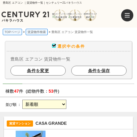
豊島区 エアコン ｜賃貸物件一覧｜センチュリー21パキラハウス
TOPページ
賃貸物件検索
豊島区 エアコン 賃貸物件一覧
選択中の条件
豊島区 エアコン 賃貸物件一覧
条件を変更
条件を保存
棟数
47
件 (総物件数：
53
件)
並び順 ：
CASA GRANDE
賃貸マンション