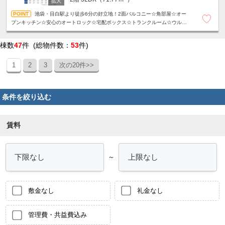
池袋・目白駅より徒歩6分の好立地！2面バルコニー☆角部屋☆オー
プンキッチン☆安心のオートロック☆宅配ボックス☆トランクルーム☆ウルト
ラファインバブル☆浴室乾燥機☆設備充実！
棟数
47
件 (総物件数：
53
件)
1
2
3
次の20件>>
条件を絞り込む
賃料
～
敷金なし
礼金なし
管理費・共益費込み