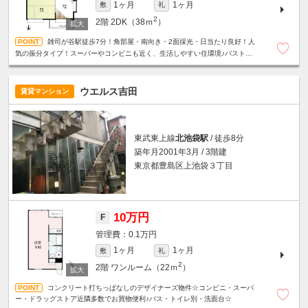
1ヶ月
1ヶ月
敷
礼
2
2階
2DK（38ｍ
）
雑司が谷駅徒歩7分！角部屋・南向き・2面採光・日当たり良好！人
気の振分タイプ！スーパーやコンビニも近く、生活しやすい住環境♪バストイ
レ別☆室内洗濯機置場☆
ウエルス吉田
賃貸マンション
東武東上線
北池袋駅
/ 徒歩8分
築年月2001年3月 / 3階建
東京都豊島区上池袋３丁目
10万円
F
0.1万円
1ヶ月
1ヶ月
敷
礼
2
2階
ワンルーム（22ｍ
）
コンクリート打ちっぱなしのデザイナーズ物件☆コンビニ・スーパ
ー・ドラッグストア近隣多数でお買物便利♪バス・トイレ別・洗面台☆