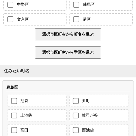
中野区
練馬区
文京区
港区
住みたい町名
豊島区
池袋
要町
上池袋
雑司が谷
高田
西池袋