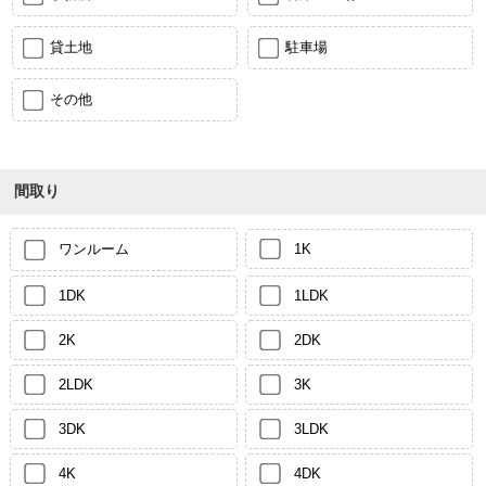
貸土地
駐車場
その他
間取り
ワンルーム
1K
1DK
1LDK
2K
2DK
2LDK
3K
3DK
3LDK
4K
4DK