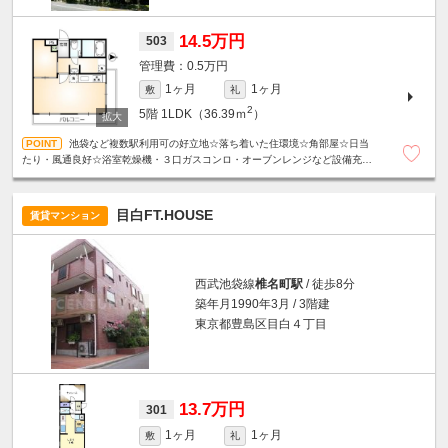
14.5万円
503
0.5万円
1ヶ月
1ヶ月
敷
礼
2
5階
1LDK（36.39ｍ
）
池袋など複数駅利用可の好立地☆落ち着いた住環境☆角部屋☆日当
たり・風通良好☆浴室乾燥機・３口ガスコンロ・オーブンレンジなど設備充実
☆スーパーやコンビニエンスストアが近く、日々の買い物に便利☆
目白FT.HOUSE
賃貸マンション
西武池袋線
椎名町駅
/ 徒歩8分
築年月1990年3月 / 3階建
東京都豊島区目白４丁目
13.7万円
301
1ヶ月
1ヶ月
敷
礼