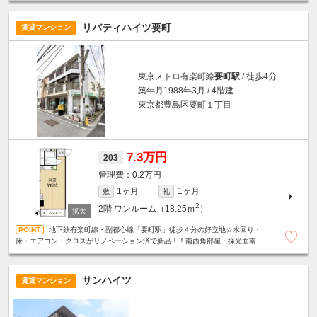
リバティハイツ要町
賃貸マンション
東京メトロ有楽町線
要町駅
/ 徒歩4分
築年月1988年3月 / 4階建
東京都豊島区要町１丁目
7.3万円
203
0.2万円
1ヶ月
1ヶ月
敷
礼
2
2階
ワンルーム（18.25ｍ
）
地下鉄有楽町線・副都心線「要町駅」徒歩４分の好立地☆水回り・
床・エアコン・クロスがリノベーション済で新品！！南西角部屋・採光面南側
で日当たり良好です☆うれしいミニ冷蔵庫付☆
サンハイツ
賃貸マンション