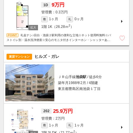
9万円
1D
0.3万円
1ヶ月
0ヶ月
敷
礼
2
1階
1K（26.28ｍ
）
礼金ナシ♪目白・池袋２駅利用の便利な立地☆ネット使用料無料☆バ
ストイレ別・温水洗浄便座☆安心のモニタ付きインターホン・シャッターあり
☆
ヒルズ・ガレ
賃貸マンション
ＪＲ山手線
池袋駅
/ 徒歩6分
築年月1988年2月 / 4階建
東京都豊島区南池袋１丁目
25.9万円
202
2万円
1ヶ月
1ヶ月
敷
礼
2
2階
3LDK（71.77ｍ
）