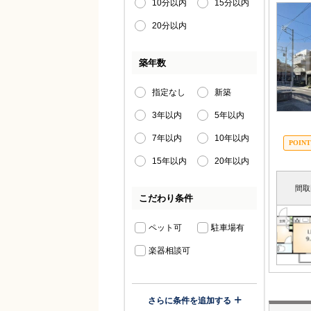
10分以内
15分以内
20分以内
築年数
指定なし
新築
3年以内
5年以内
7年以内
10年以内
15年以内
20年以内
間取
こだわり条件
ペット可
駐車場有
楽器相談可
さらに条件を追加する