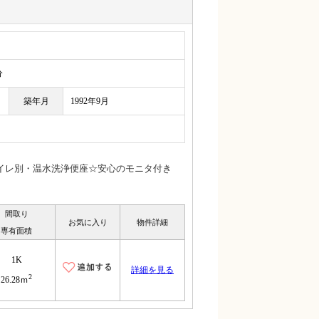
分
築年月
1992年9月
イレ別・温水洗浄便座☆安心のモニタ付き
間取り
お気に入り
物件詳細
専有面積
1K
詳細を見る
2
26.28ｍ