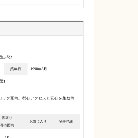
歩6分
築年月
1990年3月
造)
ロック完備。都心アクセスと安心を兼ね備
間取り
お気に入り
物件詳細
専有面積
1K