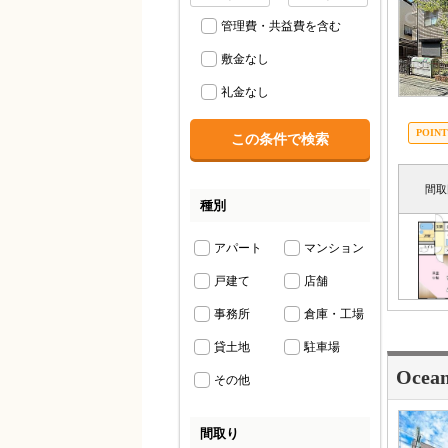
管理費・共益費を含む
敷金なし
礼金なし
間取
種別
アパート
マンション
戸建て
店舗
事務所
倉庫・工場
貸土地
駐車場
Oce
その他
間取り