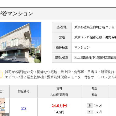
が谷マンション
所在地
東京都豊島区雑司が谷２丁目
交通
東京メトロ副都心線
雑司が
物件種別
マンション
階数/構造
地上3階建/地下1階建/RC造(
雑司が谷駅徒歩2分！閑静な住宅地！最上階・角部屋・日当り・眺望良好！
エアコン2基☆浴室乾燥機☆温水洗浄便座☆モニター付きオートロック☆
賃料
敷金
図
部屋番号
共益費/管理費
礼金
24.6万円
1ヶ月
敷
302
1ヶ月
1.4万円
礼