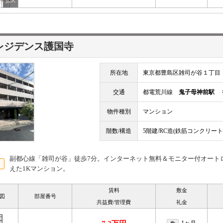
レジデンス護国寺
所在地
東京都豊島区雑司が谷１丁目
交通
都電荒川線
鬼子母神前駅
徒
物件種別
マンション
階数/構造
5階建/RC造(鉄筋コンクリート
副都心線「雑司が谷」徒歩7分。インターネット無料＆モニター付オート
えた1Kマンション。
賃料
敷金
図
部屋番号
共益費/管理費
礼金