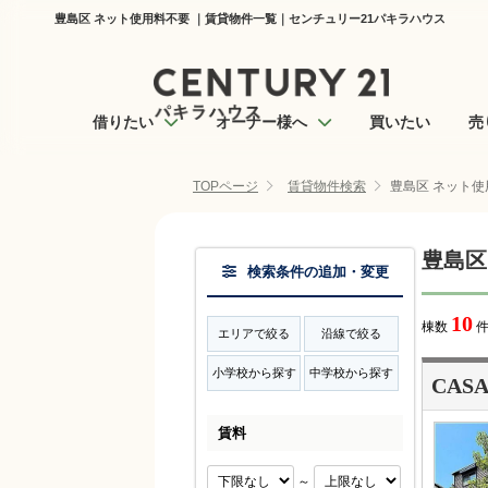
豊島区 ネット使用料不要 ｜賃貸物件一覧｜センチュリー21パキラハウス
借りたい
オーナー様へ
買いたい
売
TOPページ
賃貸物件検索
豊島区 ネット使
豊島区
検索条件の追加・変更
10
棟数
件
エリアで絞る
沿線で絞る
小学校から探す
中学校から探す
CASA
賃料
～