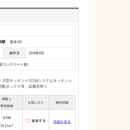
谷駅
徒歩2分
築年月
2010年4月
鉄筋コンクリート造)
大型キッチン☆3口IHシステムキッチン☆
宅配ボックス等、設備充実☆
間取り
お気に入り
物件詳細
専有面積
1LDK
詳細を見る
2
70.11ｍ