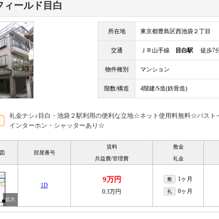
フィールド目白
所在地
東京都豊島区西池袋２丁目
交通
ＪＲ山手線
目白駅
徒歩7
物件種別
マンション
階数/構造
4階建/S造(鉄骨造)
礼金ナシ♪目白・池袋２駅利用の便利な立地☆ネット使用料無料☆バスト
インターホン・シャッターあり☆
賃料
敷金
図
部屋番号
共益費/管理費
礼金
9万円
1ヶ月
敷
1D
0ヶ月
0.3万円
礼