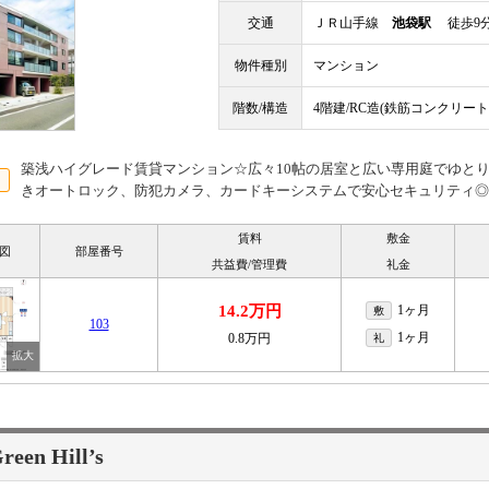
交通
ＪＲ山手線
池袋駅
徒歩9
物件種別
マンション
階数/構造
4階建/RC造(鉄筋コンクリート
築浅ハイグレード賃貸マンション☆広々10帖の居室と広い専用庭でゆと
きオートロック、防犯カメラ、カードキーシステムで安心セキュリティ◎
賃料
敷金
図
部屋番号
共益費/管理費
礼金
14.2万円
1ヶ月
敷
103
1ヶ月
0.8万円
礼
een Hill’s