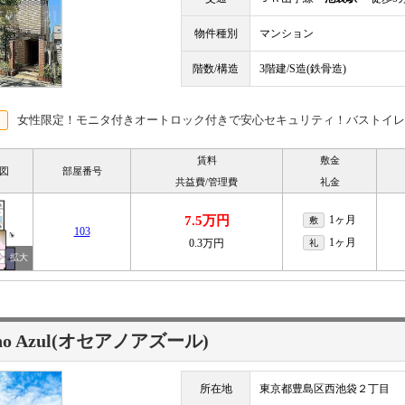
物件種別
マンション
階数/構造
3階建/S造(鉄骨造)
女性限定！モニタ付きオートロック付きで安心セキュリティ！バストイレ
賃料
敷金
図
部屋番号
共益費/管理費
礼金
7.5万円
1ヶ月
敷
103
1ヶ月
0.3万円
礼
ano Azul(オセアノアズール)
所在地
東京都豊島区西池袋２丁目