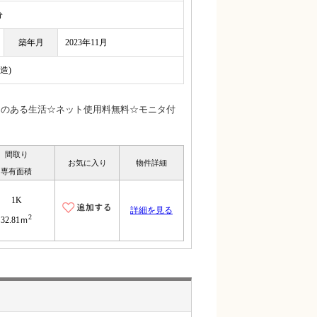
分
築年月
2023年11月
造)
りのある生活☆ネット使用料無料☆モニタ付
間取り
お気に入り
物件詳細
専有面積
1K
詳細を見る
2
32.81ｍ