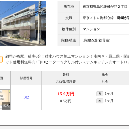
所在地
東京都豊島区雑司が谷２丁目
交通
東京メトロ副都心線
雑司が
物件種別
マンション
階数/構造
3階建/S造(鉄骨造)
雑司が谷駅、徒歩6分！積水ハウス施工マンション！南向き・最上階・閑
ット使用料無料☆3口IHヒーター☆グリル付システムキッチン☆オートロ
賃料
敷金
図
部屋番号
共益費/管理費
礼金
15.9万円
1ヶ月
敷
302
1ヶ月
0.5万円
礼