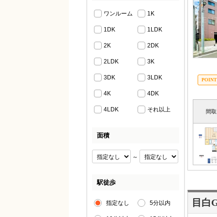
ワンルーム
1K
1DK
1LDK
2K
2DK
2LDK
3K
3DK
3LDK
4K
4DK
4LDK
それ以上
間取
面積
～
駅徒歩
目白Gr
指定なし
5分以内