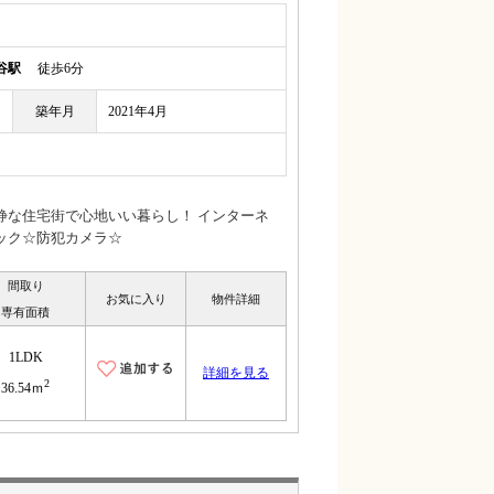
谷駅
徒歩6分
築年月
2021年4月
静な住宅街で心地いい暮らし！ インターネ
ック☆防犯カメラ☆
間取り
お気に入り
物件詳細
専有面積
1LDK
詳細を見る
2
36.54ｍ