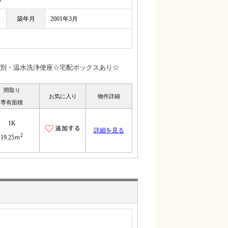
築年月
2001年3月
別・温水洗浄便座☆宅配ボックスあり☆
間取り
お気に入り
物件詳細
専有面積
1K
詳細を見る
2
19.25ｍ