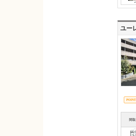
ユー
間取