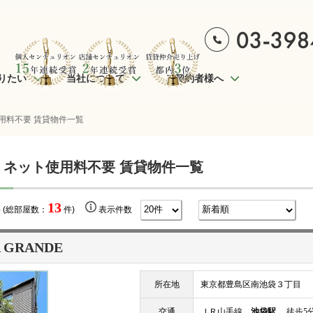
りたい
当社について
ご契約者様へ
用料不要 賃貸物件一覧
 ネット使用料不要 賃貸物件一覧
13
 (総部屋数：
件)
表示件数
 GRANDE
所在地
東京都豊島区南池袋３丁目
交通
ＪＲ山手線
池袋駅
徒歩5