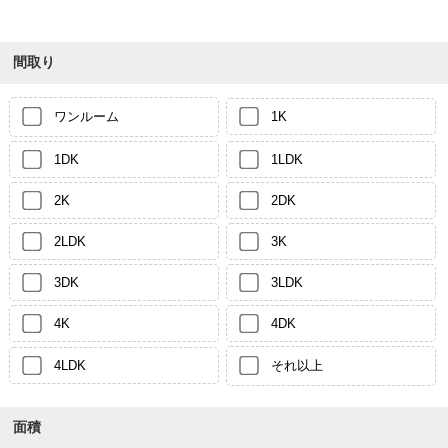
間取り
ワンルーム
1K
1DK
1LDK
2K
2DK
2LDK
3K
3DK
3LDK
4K
4DK
4LDK
それ以上
面積