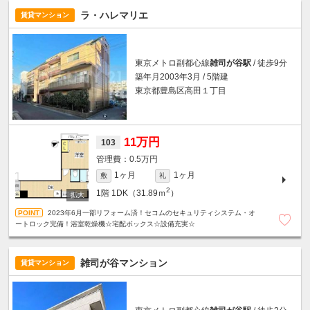
ラ・ハレマリエ
賃貸マンション
東京メトロ副都心線
雑司が谷駅
/ 徒歩9分
築年月2003年3月 / 5階建
東京都豊島区高田１丁目
11万円
103
0.5万円
1ヶ月
1ヶ月
敷
礼
2
1階
1DK（31.89ｍ
）
2023年6月一部リフォーム済！セコムのセキュリティシステム・オ
ートロック完備！浴室乾燥機☆宅配ボックス☆設備充実☆
雑司が谷マンション
賃貸マンション