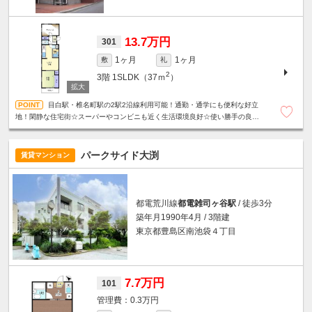
13.7万円
301
1ヶ月
1ヶ月
敷
礼
2
3階
1SLDK（37ｍ
）
目白駅・椎名町駅の2駅2沿線利用可能！通勤・通学にも便利な好立
地！閑静な住宅街☆スーパーやコンビニも近く生活環境良好☆使い勝手の良い
振分けタイプの間取り☆収納たっぷり☆明るいサンルーム付き☆
パークサイド大渕
賃貸マンション
都電荒川線
都電雑司ヶ谷駅
/ 徒歩3分
築年月1990年4月 / 3階建
東京都豊島区南池袋４丁目
7.7万円
101
0.3万円