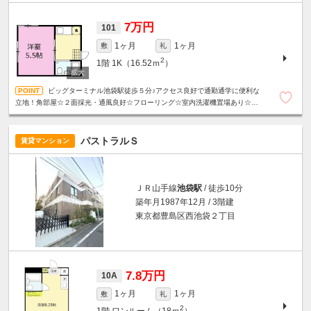
7万円
101
1ヶ月
1ヶ月
敷
礼
2
1階
1K（16.52ｍ
）
ビッグターミナル池袋駅徒歩５分♪アクセス良好で通勤通学に便利な
立地！角部屋☆２面採光・通風良好☆フローリング☆室内洗濯機置場あり☆ユ
ニットバス☆
パストラルＳ
賃貸マンション
ＪＲ山手線
池袋駅
/ 徒歩10分
築年月1987年12月 / 3階建
東京都豊島区西池袋２丁目
7.8万円
10A
1ヶ月
1ヶ月
敷
礼
2