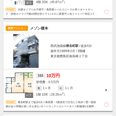
2
4階
2DK（45.87ｍ
）
分譲タイプ☆お子様可！角部屋☆バルコニー２か所☆オートロッ
ク・防犯カメラ☆可動式間仕切りで１LＤＫに変更可☆光ファイバー対応☆TV
インターホン☆宅配ボックス☆24時間ゴミ出しOK☆人気の振分タイプ☆
メゾン榎本
賃貸マンション
西武池袋線
椎名町駅
/ 徒歩5分
築年月1989年2月 / 3階建
東京都豊島区南長崎２丁目
10万円
102
0.5万円
1ヶ月
1ヶ月
敷
礼
2
1階
1DK（28.26ｍ
）
椎名町駅まで徒歩5分☆角部屋・2面採光で日当たり良好☆壁一面収
納があり荷物が多い方も安心♪オートロック☆エレベーター☆駐輪場1台無料☆
非喫煙者限定