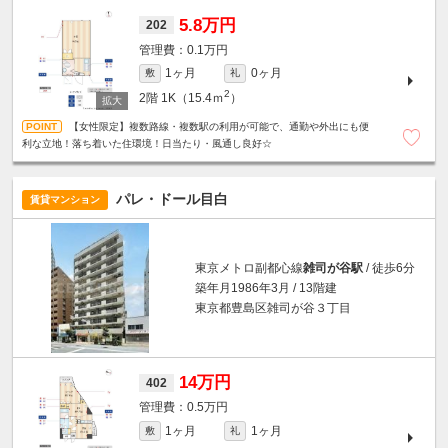
5.8万円
202
0.1万円
1ヶ月
0ヶ月
敷
礼
2
2階
1K（15.4ｍ
）
【女性限定】複数路線・複数駅の利用が可能で、通勤や外出にも便
利な立地！落ち着いた住環境！日当たり・風通し良好☆
パレ・ドール目白
賃貸マンション
東京メトロ副都心線
雑司が谷駅
/ 徒歩6分
築年月1986年3月 / 13階建
東京都豊島区雑司が谷３丁目
14万円
402
0.5万円
1ヶ月
1ヶ月
敷
礼