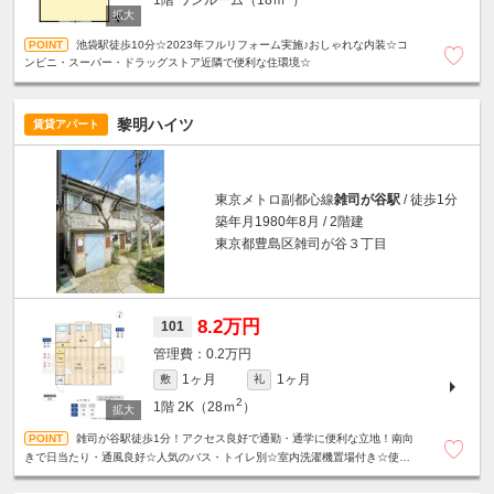
1階
ワンルーム（18ｍ
）
池袋駅徒歩10分☆2023年フルリフォーム実施♪おしゃれな内装☆コ
ンビニ・スーパー・ドラッグストア近隣で便利な住環境☆
黎明ハイツ
賃貸アパート
東京メトロ副都心線
雑司が谷駅
/ 徒歩1分
築年月1980年8月 / 2階建
東京都豊島区雑司が谷３丁目
8.2万円
101
0.2万円
1ヶ月
1ヶ月
敷
礼
2
1階
2K（28ｍ
）
雑司が谷駅徒歩1分！アクセス良好で通勤・通学に便利な立地！南向
きで日当たり・通風良好☆人気のバス・トイレ別☆室内洗濯機置場付き☆使い
やすい間取りも魅力です♪※定期借家契約2年（再契約可）