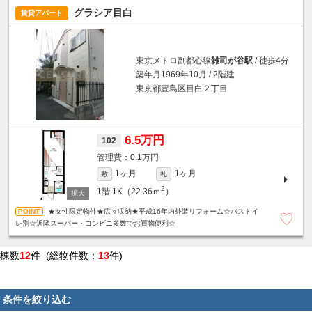
グラシア目白
賃貸アパート
東京メトロ副都心線
雑司が谷駅
/ 徒歩4分
築年月1969年10月 / 2階建
東京都豊島区目白２丁目
6.5万円
102
0.1万円
1ヶ月
1ヶ月
敷
礼
2
1階
1K（22.36ｍ
）
★女性限定物件★広々収納★平成16年内外装リフォーム☆バストイ
レ別☆近隣スーパー・コンビニ多数でお買物便利☆
棟数
12
件 (総物件数：
13
件)
条件を絞り込む