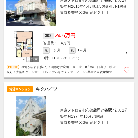
東京メトロ副都心線
雑司が谷駅
/ 徒歩2分
築年月2010年4月 / 地上3階建/地下1階建
東京都豊島区雑司が谷２丁目
24.6万円
302
1.4万円
1ヶ月
1ヶ月
敷
礼
2
3階
1LDK（70.11ｍ
）
雑司が谷駅徒歩2分！閑静な住宅地！最上階・角部屋・日当り・眺望
良好！大型キッチン☆3口IHシステムキッチン☆エアコン2基☆浴室乾燥機☆温
水洗浄便座☆モニター付きオートロック☆宅配ボックス等、設備充実☆
キクハイツ
賃貸マンション
東京メトロ副都心線
雑司が谷駅
/ 徒歩2分
築年月1974年10月 / 3階建
東京都豊島区雑司が谷２丁目