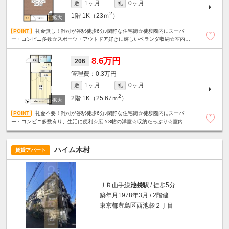
1ヶ月
0ヶ月
敷
礼
2
1階
1K（23ｍ
）
礼金無し！雑司が谷駅徒歩6分♪閑静な住宅街☆徒歩圏内にスーパ
ー・コンビニ多数☆スポーツ・アウトドア好きに嬉しいベランダ収納☆室内洗
濯機置き場☆駐輪場１台無料☆
8.6万円
206
0.3万円
1ヶ月
0ヶ月
敷
礼
2
2階
1K（25.67ｍ
）
礼金不要！雑司が谷駅徒歩6分♪閑静な住宅街☆徒歩圏内にスーパ
ー・コンビニ多数有り、生活に便利☆広々8帖の洋室☆収納たっぷり☆室内洗濯
機置き場☆駐輪場1台無料☆
ハイム木村
賃貸アパート
ＪＲ山手線
池袋駅
/ 徒歩5分
築年月1978年3月 / 2階建
東京都豊島区西池袋２丁目