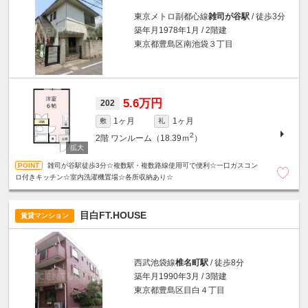
東京メトロ副都心線
雑司が谷駅
/ 徒歩3分
築年月1978年1月 / 2階建
東京都豊島区南池袋３丁目
5.6万円
202
1ヶ月
1ヶ月
敷
礼
2
2階
ワンルーム（18.39ｍ
）
雑司が谷駅徒歩3分☆複数駅・複数路線使用可で便利☆一口ガスコン
ロ付きキッチン☆室内洗濯機置場☆各所収納あり☆
目白FT.HOUSE
賃貸マンション
西武池袋線
椎名町駅
/ 徒歩8分
築年月1990年3月 / 3階建
東京都豊島区目白４丁目