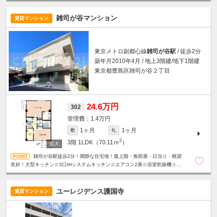
雑司が谷マンション
賃貸マンション
東京メトロ副都心線
雑司が谷駅
/ 徒歩2分
築年月2010年4月 / 地上3階建/地下1階建
東京都豊島区雑司が谷２丁目
24.6万円
302
1.4万円
1ヶ月
1ヶ月
敷
礼
2
3階
1LDK（70.11ｍ
）
雑司が谷駅徒歩2分！閑静な住宅地！最上階・角部屋・日当り・眺望
良好！大型キッチン☆3口IHシステムキッチン☆エアコン2基☆浴室乾燥機☆温
水洗浄便座☆モニター付きオートロック☆宅配ボックス等、設備充実☆
ユーレジデンス護国寺
賃貸マンション