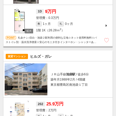
9万円
1D
0.3万円
1ヶ月
0ヶ月
敷
礼
2
1階
1K（26.28ｍ
）
礼金ナシ♪目白・池袋２駅利用の便利な立地☆ネット使用料無料☆バ
ストイレ別・温水洗浄便座☆安心のモニタ付きインターホン・シャッターあり
☆
ヒルズ・ガレ
賃貸マンション
ＪＲ山手線
池袋駅
/ 徒歩6分
築年月1988年2月 / 4階建
東京都豊島区南池袋１丁目
25.9万円
202
2万円