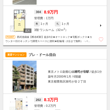
8.9万円
304
1万円
1ヶ月
1ヶ月
敷
礼
2
3階
ワンルーム（32ｍ
）
西武池袋線【椎名町駅】徒歩5分★オートロック★宅配ボックス★カ
ウンター付のキッチンで調理スペースに便利★駐輪場（2台まで無料）・バイ
ク置き場（250ｃｃ以下・5000円/月）あり★
プレ・ドール目白
賃貸マンション
東京メトロ副都心線
雑司が谷駅
/ 徒歩1分
築年月2000年1月 / 6階建
東京都豊島区雑司が谷２丁目
8.3万円
202
0.2万円