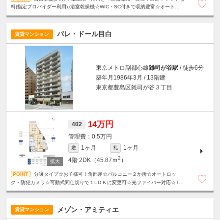
料(指定プロバイダー利用)♪浴室乾燥機☆WIC・SC付きで収納豊富☆オートロッ
ク☆防犯カメラ☆宅配BOX☆24時間ゴミ出し可能☆
パレ・ドール目白
賃貸マンション
東京メトロ副都心線
雑司が谷駅
/ 徒歩6分
築年月1986年3月 / 13階建
東京都豊島区雑司が谷３丁目
14万円
402
0.5万円
1ヶ月
1ヶ月
敷
礼
2
4階
2DK（45.87ｍ
）
分譲タイプ☆お子様可！角部屋☆バルコニー２か所☆オートロッ
ク・防犯カメラ☆可動式間仕切りで１LＤＫに変更可☆光ファイバー対応☆TV
インターホン☆宅配ボックス☆24時間ゴミ出しOK☆人気の振分タイプ☆
メゾン・アミティエ
賃貸マンション