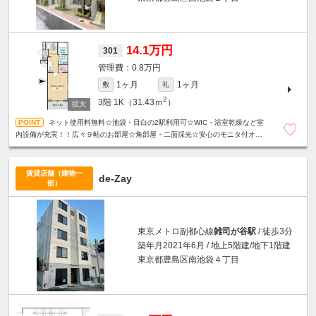
14.1万円
301
0.8万円
1ヶ月
1ヶ月
敷
礼
2
3階
1K（31.43ｍ
）
ネット使用料無料☆池袋・目白の2駅利用可☆WIC・浴室乾燥など室
内設備が充実！！広々９帖のお部屋☆角部屋・二面採光☆安心のモニタ付オー
トロック・防犯カメラ☆お洒落な外観☆24Hゴミ出し可☆
賃貸店舗（建物一
de-Zay
部）
東京メトロ副都心線
雑司が谷駅
/ 徒歩3分
築年月2021年6月 / 地上5階建/地下1階建
東京都豊島区南池袋４丁目