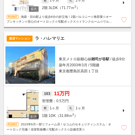
1ヶ月
1ヶ月
敷
礼
2
2階
3LDK（71.77ｍ
）
池袋・目白駅より徒歩6分の好立地！2面バルコニー☆角部屋☆オー
プンキッチン☆安心のオートロック☆宅配ボックス☆トランクルーム☆ウルト
ラファインバブル☆浴室乾燥機☆設備充実！
ラ・ハレマリエ
賃貸マンション
東京メトロ副都心線
雑司が谷駅
/ 徒歩9分
築年月2003年3月 / 5階建
東京都豊島区高田１丁目
11万円
103
0.5万円
1ヶ月
1ヶ月
敷
礼
2
1階
1DK（31.89ｍ
）
2023年6月一部リフォーム済！セコムのセキュリティシステム・オ
ートロック完備！浴室乾燥機☆宅配ボックス☆設備充実☆