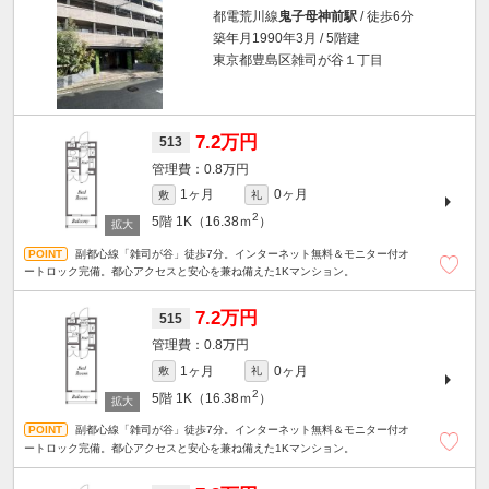
都電荒川線
鬼子母神前駅
/ 徒歩6分
築年月1990年3月 / 5階建
東京都豊島区雑司が谷１丁目
7.2万円
513
0.8万円
1ヶ月
0ヶ月
敷
礼
2
5階
1K（16.38ｍ
）
副都心線「雑司が谷」徒歩7分。インターネット無料＆モニター付オ
ートロック完備。都心アクセスと安心を兼ね備えた1Kマンション。
7.2万円
515
0.8万円
1ヶ月
0ヶ月
敷
礼
2
5階
1K（16.38ｍ
）
副都心線「雑司が谷」徒歩7分。インターネット無料＆モニター付オ
ートロック完備。都心アクセスと安心を兼ね備えた1Kマンション。