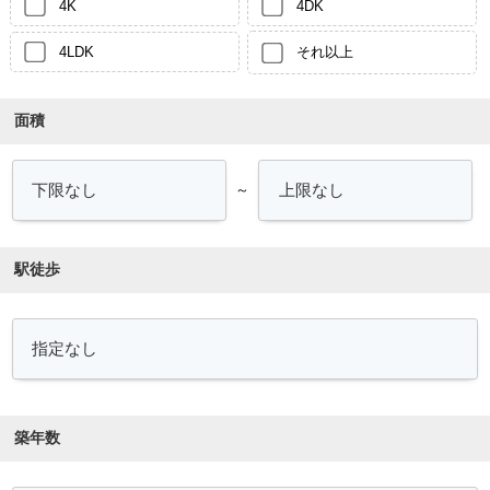
4K
4DK
4LDK
それ以上
面積
～
駅徒歩
築年数