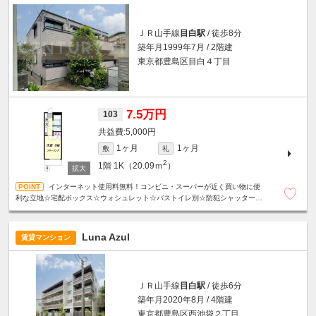
ＪＲ山手線
目白駅
/ 徒歩8分
築年月1999年7月 / 2階建
東京都豊島区目白４丁目
7.5万円
103
5,000円
1ヶ月
1ヶ月
敷
礼
2
1階
1K（20.09ｍ
）
インターネット使用料無料！コンビニ・スーパーが近く買い物に便
利な立地☆宅配ボックス☆ウォシュレット☆バストイレ別☆防犯シャッター
☆TVモニター付きインターホン☆
Luna Azul
賃貸マンション
ＪＲ山手線
目白駅
/ 徒歩6分
築年月2020年8月 / 4階建
東京都豊島区西池袋２丁目