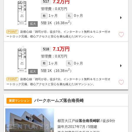
7.2万円
517
0.8万円
1ヶ月
0ヶ月
敷
礼
2
5階
1K（16.38ｍ
）
副都心線「雑司が谷」徒歩7分。インターネット無料＆モニター付オ
ートロック完備。都心アクセスと安心を兼ね備えた1Kマンション。
7.1万円
518
0.8万円
1ヶ月
0ヶ月
敷
礼
2
5階
1K（16.38ｍ
）
副都心線「雑司が谷」徒歩7分。インターネット無料＆モニター付オ
ートロック完備。都心アクセスと安心を兼ね備えた1Kマンション。
パークホームズ落合南長崎
賃貸マンション
都営大江戸線
落合南長崎駅
/ 徒歩9分
築年月2017年7月 / 5階建