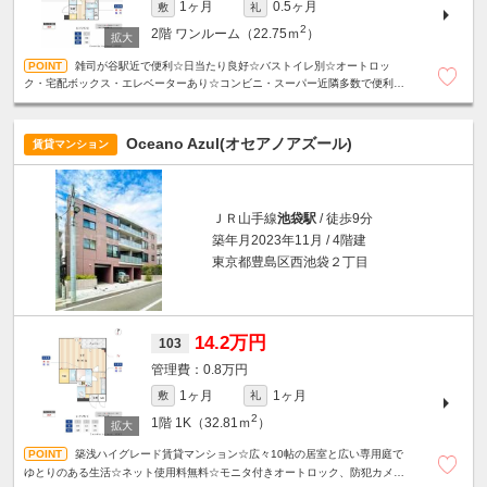
1ヶ月
0.5ヶ月
敷
礼
2
2階
ワンルーム（22.75ｍ
）
雑司が谷駅近で便利☆日当たり良好☆バストイレ別☆オートロッ
ク・宅配ボックス・エレベーターあり☆コンビニ・スーパー近隣多数で便利な
住環境☆
Oceano Azul(オセアノアズール)
賃貸マンション
ＪＲ山手線
池袋駅
/ 徒歩9分
築年月2023年11月 / 4階建
東京都豊島区西池袋２丁目
14.2万円
103
0.8万円
1ヶ月
1ヶ月
敷
礼
2
1階
1K（32.81ｍ
）
築浅ハイグレード賃貸マンション☆広々10帖の居室と広い専用庭で
ゆとりのある生活☆ネット使用料無料☆モニタ付きオートロック、防犯カメ