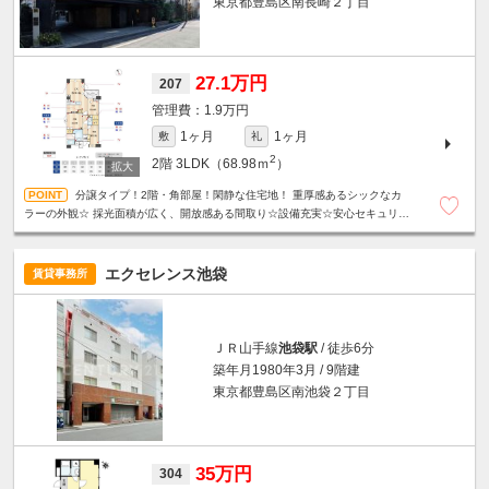
東京都豊島区南長崎２丁目
27.1万円
207
1.9万円
1ヶ月
1ヶ月
敷
礼
2
2階
3LDK（68.98ｍ
）
分譲タイプ！2階・角部屋！閑静な住宅地！ 重厚感あるシックなカ
ラーの外観☆ 採光面積が広く、開放感ある間取り☆設備充実☆安心セキュリテ
ィ☆駐車場2台空きあり（1/6確認時点）
エクセレンス池袋
賃貸事務所
ＪＲ山手線
池袋駅
/ 徒歩6分
築年月1980年3月 / 9階建
東京都豊島区南池袋２丁目
35万円
304