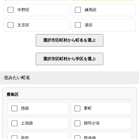
中野区
練馬区
文京区
港区
住みたい町名
豊島区
池袋
要町
上池袋
雑司が谷
高田
西池袋