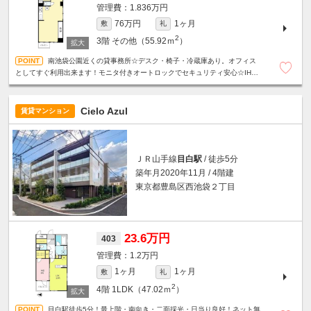
1.836万円
76万円
1ヶ月
敷
礼
2
3階
その他（55.92ｍ
）
南池袋公園近くの貸事務所☆デスク・椅子・冷蔵庫あり。オフィス
としてすぐ利用出来ます！モニタ付きオートロックでセキュリティ安心☆IH3
口グリル付きシステムキッチン・追炊き付きバス・温水洗浄便座☆
Cielo Azul
賃貸マンション
ＪＲ山手線
目白駅
/ 徒歩5分
築年月2020年11月 / 4階建
東京都豊島区西池袋２丁目
23.6万円
403
1.2万円
1ヶ月
1ヶ月
敷
礼
2
4階
1LDK（47.02ｍ
）
目白駅徒歩5分！最上階・南向き・二面採光・日当り良好！ネット無