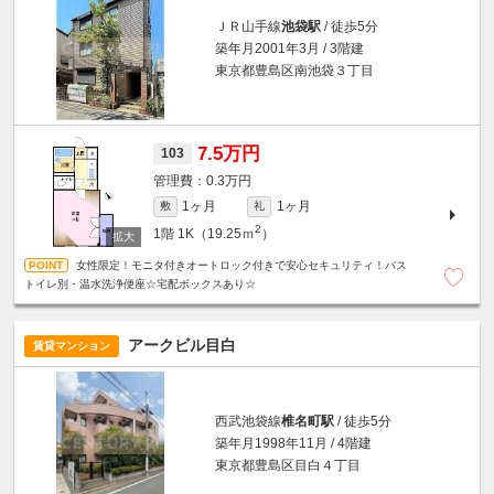
ＪＲ山手線
池袋駅
/ 徒歩5分
築年月2001年3月 / 3階建
東京都豊島区南池袋３丁目
7.5万円
103
0.3万円
1ヶ月
1ヶ月
敷
礼
2
1階
1K（19.25ｍ
）
女性限定！モニタ付きオートロック付きで安心セキュリティ！バス
トイレ別・温水洗浄便座☆宅配ボックスあり☆
アークビル目白
賃貸マンション
西武池袋線
椎名町駅
/ 徒歩5分
築年月1998年11月 / 4階建
東京都豊島区目白４丁目