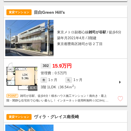
ラ、カードキーシステムで安心セキュリティ◎
目白Green Hill’s
賃貸マンション
東京メトロ副都心線
雑司が谷駅
/ 徒歩6分
築年月2021年4月 / 3階建
東京都豊島区雑司が谷２丁目
15.9万円
302
0.5万円
1ヶ月
1ヶ月
敷
礼
2
3階
1LDK（36.54ｍ
）
雑司が谷駅、徒歩6分！積水ハウス施工マンション！南向き・最上
階・閑静な住宅街で心地いい暮らし！ インターネット使用料無料☆3口IHヒー
ター☆グリル付システムキッチン☆オートロック☆防犯カメラ☆
ヴィラ・グレイス南長崎
賃貸マンション