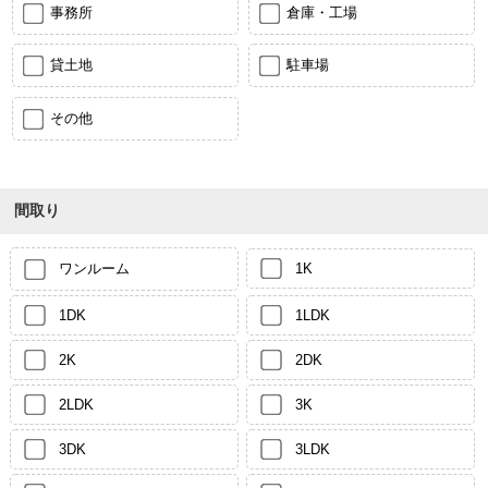
事務所
倉庫・工場
貸土地
駐車場
その他
間取り
ワンルーム
1K
1DK
1LDK
2K
2DK
2LDK
3K
3DK
3LDK