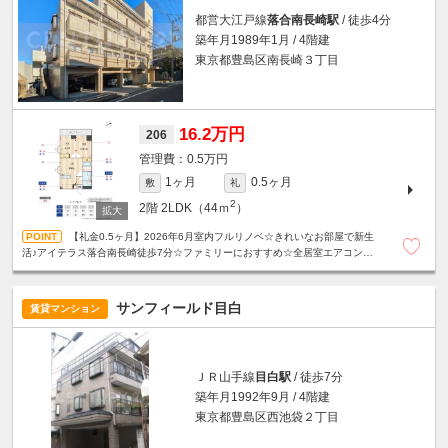
都営大江戸線
落合南長崎駅
/ 徒歩4分
築年月1989年1月 / 4階建
東京都豊島区南長崎３丁目
16.2万円
206
0.5万円
1ヶ月
0.5ヶ月
敷
礼
2
2階
2LDK（44ｍ
）
【礼金0.5ヶ月】2026年6月室内フルリノベ☆きれいなお部屋で新生
活♪アイテラス落合南長崎徒歩7分☆ファミリーにおすすめ☆全居室エアコン付
き☆設備充実！宅配ボックス・モニタ付きインターホン☆
サンフィールド目白
賃貸マンション
ＪＲ山手線
目白駅
/ 徒歩7分
築年月1992年9月 / 4階建
東京都豊島区西池袋２丁目