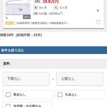
19.8万円
101
0ヶ月
1ヶ月
敷
礼
2
1階
その他（32.04ｍ
）
4沿線利用可☆都電荒川線沿い☆軽飲食相談可☆
棟数
18
件 (総物件数：
21
件)
条件を絞り込む
賃料
～
敷金なし
礼金なし
管理費・共益費込み