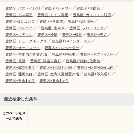
豊島区+バストイレ別
豊島区+シャワー
豊島区+洗面台
豊島区+バス専用
豊島区+トイレ専用
豊島区+ガスコンロ対応
豊島区+2口コンロ
豊島区+角部屋
豊島区+2面採光
豊島区+バルコニー
豊島区+南向き
豊島区+フローリング
豊島区+エアコン
豊島区+冷房
豊島区+収納
豊島区+押入
豊島区+シューズボックス
豊島区+TVインターホン
豊島区+オートロック
豊島区+エレベーター
豊島区+敷地内ごみ置き場
豊島区+駐輪場
豊島区+光ファイバー
豊島区+電話
豊島区+陽当り良好
豊島区+閑静な住宅地
豊島区+2駅利用可
豊島区+2沿線利用可
豊島区+駅徒歩5分以内
豊島区+通風良好
豊島区+室内洗濯機置き場
豊島区+即入居可
豊島区+敷金1ヶ月
豊島区+礼金1ヶ月
最近検索した条件
このページをメ
ールで送る