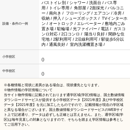
バストイレ別 / シャワー / 洗面台 / バス専
用 / トイレ専用 / 角部屋 / 2面採光 / バルコニ
ー / 南向き / フローリング / エアコン / 冷房 /
収納 / 押入 / シューズボックス / TVインターホ
ン / オートロック / エレベーター / 敷地内ごみ
設備・条件の一例
置き場 / 駐輪場 / 光ファイバー / 電話 / ガスコ
ンロ対応 / 2口コンロ / 陽当り良好 / 閑静な住
宅地 / 2駅利用可 / 2沿線利用可 / 駅徒歩5分以
内 / 通風良好 / 室内洗濯機置き場 /
小学校区
()
中学校区
()
※各種情報と現状に差異がある場合は、現状優先となります。
※物件情報の学区情報について
当サイト物件情報に記載されております通学区域(学区)情報は、国土数値情報
ダウンロードサービスが提供する小学校区データ【2021年度】及び中学校区
データ【2021年度】を元に加工したものですので、記載情報が現在の学区域
と異なる場合がございます。国土数値情報ダウンロードサービスのWEBサイ
ト上で記述通り、データは必ずしも正確とは言えません。また、通学区域(学
区)は毎年見直しの対象となりますので、そちらを踏まえ学区情報は参考とし
てご活用下さい。