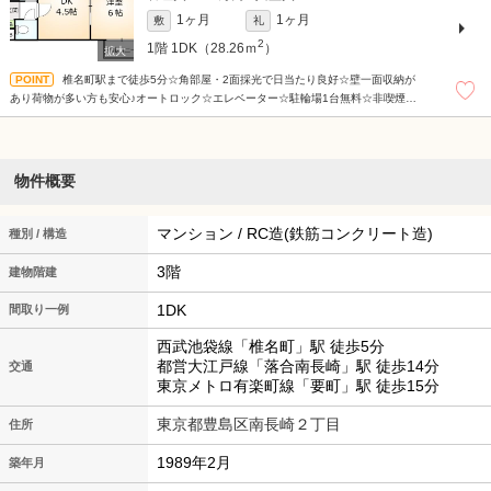
1ヶ月
1ヶ月
敷
礼
2
1階
1DK（28.26ｍ
）
椎名町駅まで徒歩5分☆角部屋・2面採光で日当たり良好☆壁一面収納が
あり荷物が多い方も安心♪オートロック☆エレベーター☆駐輪場1台無料☆非喫煙者
限定
物件概要
マンション / RC造(鉄筋コンクリート造)
種別 / 構造
3階
建物階建
1DK
間取り一例
西武池袋線「椎名町」駅 徒歩5分
都営大江戸線「落合南長崎」駅 徒歩14分
交通
東京メトロ有楽町線「要町」駅 徒歩15分
東京都豊島区南長崎２丁目
住所
1989年2月
築年月