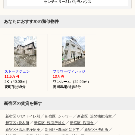
センチュリー21パキラハウス
あなたにおすすめの類似物件
ストークジュン
フラワーヴィレッジ
11.5万円
13万円
2K（40.00㎡）
ワンルーム（25.95㎡）
要町
/徒歩9分
高田馬場
/徒歩5分
新宿区の賃貸を探す
新宿区+バストイレ別
新宿区+シャワー
新宿区+追焚機能浴室
新宿区+脱衣所
新宿区+洗面所独立
新宿区+洗面台
新宿区+温水洗浄便座
新宿区+洗面所にドア
新宿区+洗面所