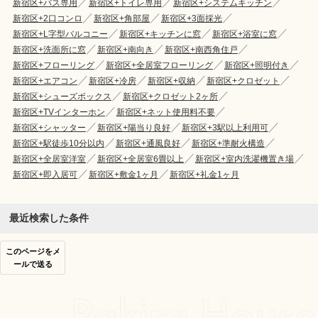
新宿区+バス専用
新宿区+トイレ専用
新宿区+システムキッチン
新宿区+2口コンロ
新宿区+角部屋
新宿区+3面採光
新宿区+L字型バルコニー
新宿区+キッチンに窓
新宿区+浴室に窓
新宿区+洗面所に窓
新宿区+南向き
新宿区+南西角住戸
新宿区+フローリング
新宿区+全居室フローリング
新宿区+照明付き
新宿区+エアコン
新宿区+冷房
新宿区+収納
新宿区+クロゼット
新宿区+シューズボックス
新宿区+クロゼット2ヶ所
新宿区+TVインターホン
新宿区+ネット使用料不要
新宿区+シャッター
新宿区+陽当り良好
新宿区+3駅以上利用可
新宿区+駅徒歩10分以内
新宿区+通風良好
新宿区+準耐火構造
新宿区+全居室洋室
新宿区+全居室6畳以上
新宿区+室内洗濯機置き場
新宿区+即入居可
新宿区+敷金1ヶ月
新宿区+礼金1ヶ月
最近検索した条件
このページをメ
ールで送る