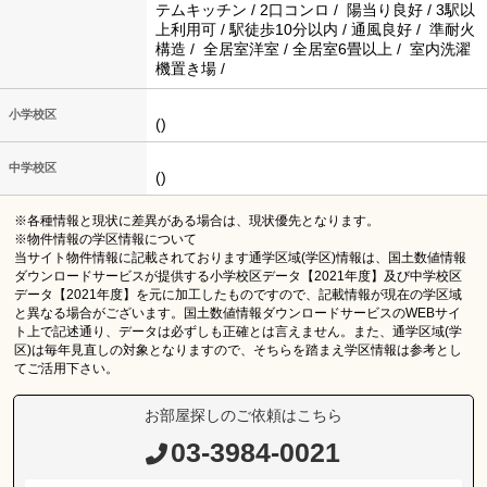
テムキッチン / 2口コンロ / 陽当り良好 / 3駅以
上利用可 / 駅徒歩10分以内 / 通風良好 / 準耐火
構造 / 全居室洋室 / 全居室6畳以上 / 室内洗濯
機置き場 /
小学校区
()
中学校区
()
※各種情報と現状に差異がある場合は、現状優先となります。
※物件情報の学区情報について
当サイト物件情報に記載されております通学区域(学区)情報は、国土数値情報
ダウンロードサービスが提供する小学校区データ【2021年度】及び中学校区
データ【2021年度】を元に加工したものですので、記載情報が現在の学区域
と異なる場合がございます。国土数値情報ダウンロードサービスのWEBサイ
ト上で記述通り、データは必ずしも正確とは言えません。また、通学区域(学
区)は毎年見直しの対象となりますので、そちらを踏まえ学区情報は参考とし
てご活用下さい。
お部屋探しのご依頼はこちら
03-3984-0021