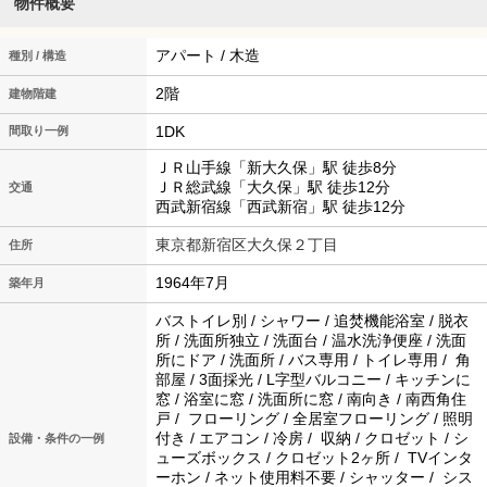
物件概要
アパート / 木造
種別 / 構造
2階
建物階建
1DK
間取り一例
ＪＲ山手線「新大久保」駅 徒歩8分
ＪＲ総武線「大久保」駅 徒歩12分
交通
西武新宿線「西武新宿」駅 徒歩12分
東京都新宿区大久保２丁目
住所
1964年7月
築年月
バストイレ別 / シャワー / 追焚機能浴室 / 脱衣
所 / 洗面所独立 / 洗面台 / 温水洗浄便座 / 洗面
所にドア / 洗面所 / バス専用 / トイレ専用 / 角
部屋 / 3面採光 / L字型バルコニー / キッチンに
窓 / 浴室に窓 / 洗面所に窓 / 南向き / 南西角住
戸 / フローリング / 全居室フローリング / 照明
付き / エアコン / 冷房 / 収納 / クロゼット / シ
設備・条件の一例
ューズボックス / クロゼット2ヶ所 / TVインタ
ーホン / ネット使用料不要 / シャッター / シス