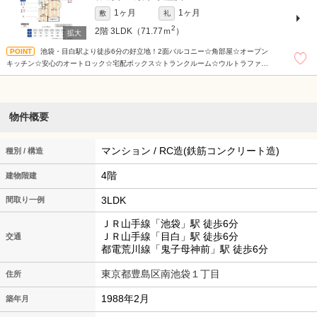
1ヶ月
1ヶ月
敷
礼
2
2階
3LDK（71.77ｍ
）
池袋・目白駅より徒歩6分の好立地！2面バルコニー☆角部屋☆オープン
キッチン☆安心のオートロック☆宅配ボックス☆トランクルーム☆ウルトラファイン
バブル☆浴室乾燥機☆設備充実！
物件概要
マンション / RC造(鉄筋コンクリート造)
種別 / 構造
4階
建物階建
3LDK
間取り一例
ＪＲ山手線「池袋」駅 徒歩6分
ＪＲ山手線「目白」駅 徒歩6分
交通
都電荒川線「鬼子母神前」駅 徒歩6分
東京都豊島区南池袋１丁目
住所
1988年2月
築年月