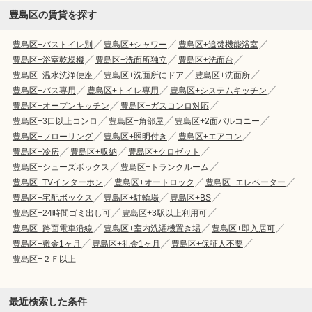
豊島区の賃貸を探す
豊島区+バストイレ別
豊島区+シャワー
豊島区+追焚機能浴室
豊島区+浴室乾燥機
豊島区+洗面所独立
豊島区+洗面台
豊島区+温水洗浄便座
豊島区+洗面所にドア
豊島区+洗面所
豊島区+バス専用
豊島区+トイレ専用
豊島区+システムキッチン
豊島区+オープンキッチン
豊島区+ガスコンロ対応
豊島区+3口以上コンロ
豊島区+角部屋
豊島区+2面バルコニー
豊島区+フローリング
豊島区+照明付き
豊島区+エアコン
豊島区+冷房
豊島区+収納
豊島区+クロゼット
豊島区+シューズボックス
豊島区+トランクルーム
豊島区+TVインターホン
豊島区+オートロック
豊島区+エレベーター
豊島区+宅配ボックス
豊島区+駐輪場
豊島区+BS
豊島区+24時間ゴミ出し可
豊島区+3駅以上利用可
豊島区+路面電車沿線
豊島区+室内洗濯機置き場
豊島区+即入居可
豊島区+敷金1ヶ月
豊島区+礼金1ヶ月
豊島区+保証人不要
豊島区+２Ｆ以上
最近検索した条件