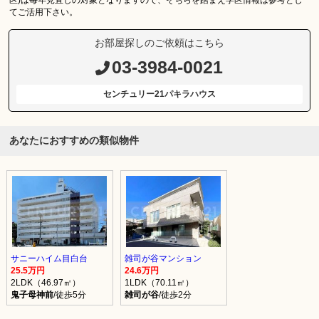
てご活用下さい。
お部屋探しのご依頼はこちら
03-3984-0021
センチュリー21パキラハウス
あなたにおすすめの類似物件
サニーハイム目白台
雑司が谷マンション
25.5万円
24.6万円
2LDK（46.97㎡）
1LDK（70.11㎡）
鬼子母神前
/徒歩5分
雑司が谷
/徒歩2分