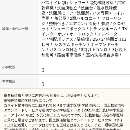
バストイレ別 / シャワー / 追焚機能浴室 / 浴室
乾燥機 / 洗面所独立 / 洗面台 / 温水洗浄便
座 / 洗面所にドア / 洗面所 / バス専用 / トイレ
専用 / 角部屋 / 2面バルコニー / フローリン
グ / 照明付き / エアコン / 冷房 / 収納 / クロゼ
ット / シューズボックス / トランクルーム / TV
設備・条件の一例
インターホン / オートロック / エレベータ
ー / 宅配ボックス / 駐輪場 / BS / 24時間ゴミ出
し可 / システムキッチン / オープンキッチ
ン / ガスコンロ対応 / 3口以上コンロ / 3駅以上
利用可 / 路面電車沿線 / 室内洗濯機置き場 /
小学校区
()
中学校区
()
※各種情報と現状に差異がある場合は、現状優先となります。
※物件情報の学区情報について
当サイト物件情報に記載されております通学区域(学区)情報は、国土数値情報
ダウンロードサービスが提供する小学校区データ【2021年度】及び中学校区
データ【2021年度】を元に加工したものですので、記載情報が現在の学区域
と異なる場合がございます。国土数値情報ダウンロードサービスのWEBサイ
ト上で記述通り、データは必ずしも正確とは言えません。また、通学区域(学
区)は毎年見直しの対象となりますので、そちらを踏まえ学区情報は参考とし