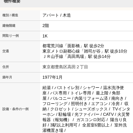
物件概要
アパート / 木造
種別 / 構造
2階
建物階建
1K
間取り一例
都電荒川線「面影橋」駅 徒歩2分
東京メトロ副都心線「雑司が谷」駅 徒歩10分
交通
ＪＲ山手線「高田馬場」駅 徒歩14分
東京都豊島区高田２丁目
住所
1977年1月
築年月
給湯 / バストイレ別 / シャワー / 温水洗浄便
座 / バス専用 / トイレ専用 / 最上階 / 角部
屋 / バルコニー / 内装リフォーム済 / 南向き /
フローリング / 照明付き / エアコン / 冷房 / 収
納 / クロゼット / シューズボックス / TVインタ
設備・条件の一例
ーホン / 駐輪場 / 光ファイバー / CATV / 火災警
報器（報知機） / ガスコンロ対応 / 陽当り良
好 / 3駅以上利用可 / 全居室6畳以上 / 室外洗
濯機置き場 /