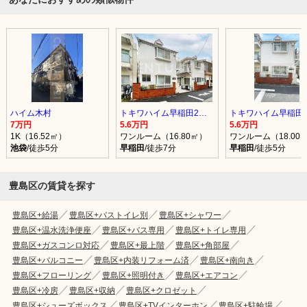
ハイム木村
トキワハイム早稲田2号館
7万円
5.6万円
5.6万円
1K（16.52㎡）
ワンルーム（16.80㎡）
ワンルーム（18.00
池袋
/徒歩5分
早稲田
/徒歩7分
早稲田
/徒歩5分
豊島区の賃貸を探す
豊島区+給湯
豊島区+バストイレ別
豊島区+シャワー
豊島区+温水洗浄便座
豊島区+バス専用
豊島区+トイレ専用
豊島区+ガスコンロ対応
豊島区+最上階
豊島区+角部屋
豊島区+バルコニー
豊島区+内装リフォーム済
豊島区+南向き
豊島区+フローリング
豊島区+照明付き
豊島区+エアコン
豊島区+冷房
豊島区+収納
豊島区+クロゼット
豊島区+シューズボックス
豊島区+TVインターホン
豊島区+駐輪場