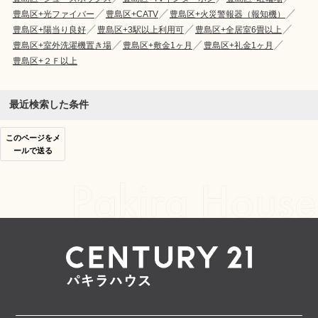
豊島区+光ファイバー
豊島区+CATV
豊島区+火災警報器（報知機）
豊島区+陽当り良好
豊島区+3駅以上利用可
豊島区+全居室6畳以上
豊島区+室外洗濯機置き場
豊島区+敷金1ヶ月
豊島区+礼金1ヶ月
豊島区+２Ｆ以上
最近検索した条件
このページをメ
ールで送る