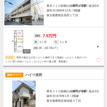
東京メトロ副都心線
雑司が谷駅
/ 徒歩6分
築年月1968年12月 / 3階建
東京都豊島区高田１丁目
7.5万円
305
1ヶ月
1ヶ月
敷
礼
2
3階
2K（30.78ｍ
）
和室６帖以上の広々とした物件です☆収納たっぷり☆ 人気のバス・
トイレ別☆洋式トイレ☆ バルコニー付☆最上階・角部屋☆
ハイツ吉田
賃貸アパート
東京メトロ副都心線
雑司が谷駅
/ 徒歩3分
築年月1978年1月 / 2階建
東京都豊島区南池袋３丁目