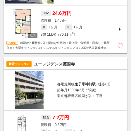
24.6万円
302
1.4万円
1ヶ月
1ヶ月
敷
礼
2
3階
1LDK（70.11ｍ
）
雑司が谷駅徒歩2分！閑静な住宅地！最上階・角部屋・日当り・眺望
良好！大型キッチン☆3口IHシステムキッチン☆エアコン2基☆浴室乾燥機☆温
水洗浄便座☆モニター付きオートロック☆宅配ボックス等、設備充実☆
ユーレジデンス護国寺
賃貸マンション
都電荒川線
鬼子母神前駅
/ 徒歩6分
築年月1990年3月 / 5階建
東京都豊島区雑司が谷１丁目
7.2万円
513
0.8万円