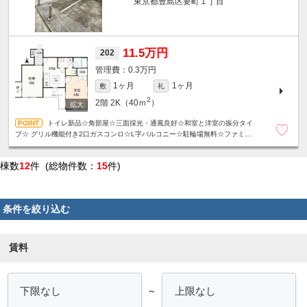
東京都豊島区要町１丁目
11.5万円
202
0.3万円
1ヶ月
1ヶ月
敷
礼
2
2階
2K（40ｍ
）
トイレ新品☆角部屋☆三面採光・通風良好☆和室と洋室の振分タイ
プ☆ グリル機能付き2口ガスコンロ☆L字バルコニー☆駐輪場無料☆ファミリ
ー・お子様可☆
棟数
12
件 (総物件数：
15
件)
条件を絞り込む
賃料
～