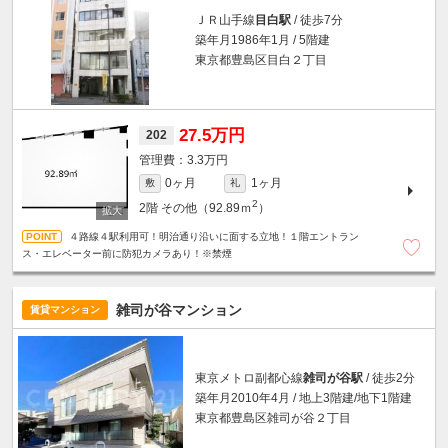
ＪＲ山手線
目白駅
/ 徒歩7分
築年月1986年1月 / 5階建
東京都豊島区目白２丁目
27.5万円
202
3.3万円
0ヶ月
1ヶ月
敷
礼
2
2階
その他（92.89ｍ
）
４路線４駅利用可！明治通り沿いに面する立地！１階エントラン
ス・エレベーター前に防犯カメラあり！※禁煙
雑司が谷マンション
賃貸マンション
東京メトロ副都心線
雑司が谷駅
/ 徒歩2分
築年月2010年4月 / 地上3階建/地下1階建
東京都豊島区雑司が谷２丁目