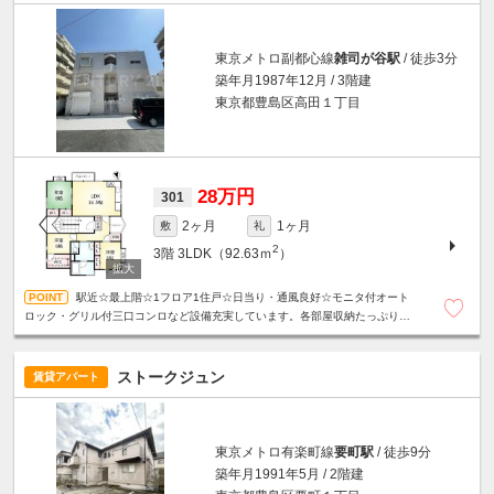
東京メトロ副都心線
雑司が谷駅
/ 徒歩3分
築年月1987年12月 / 3階建
東京都豊島区高田１丁目
28万円
301
2ヶ月
1ヶ月
敷
礼
2
3階
3LDK（92.63ｍ
）
駅近☆最上階☆1フロア1住戸☆日当り・通風良好☆モニタ付オート
ロック・グリル付三口コンロなど設備充実しています。各部屋収納たっぷり・
ＷＩＣあり！！全居室エアコン☆２面バルコニー☆外観タイル貼り☆
ストークジュン
賃貸アパート
東京メトロ有楽町線
要町駅
/ 徒歩9分
築年月1991年5月 / 2階建