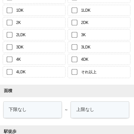
1DK
1LDK
2K
2DK
2LDK
3K
3DK
3LDK
4K
4DK
4LDK
それ以上
面積
～
駅徒歩