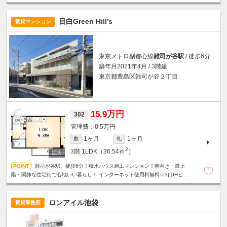
ー付きオートロック☆宅配ボックス☆敷地内ゴミ置場☆BS・CS対応
目白Green Hill’s
賃貸マンション
東京メトロ副都心線
雑司が谷駅
/ 徒歩6分
築年月2021年4月 / 3階建
東京都豊島区雑司が谷２丁目
15.9万円
302
0.5万円
1ヶ月
1ヶ月
敷
礼
2
3階
1LDK（36.54ｍ
）
雑司が谷駅、徒歩6分！積水ハウス施工マンション！南向き・最上
階・閑静な住宅街で心地いい暮らし！ インターネット使用料無料☆3口IHヒー
ター☆グリル付システムキッチン☆オートロック☆防犯カメラ☆
ロンアイル池袋
賃貸事務所