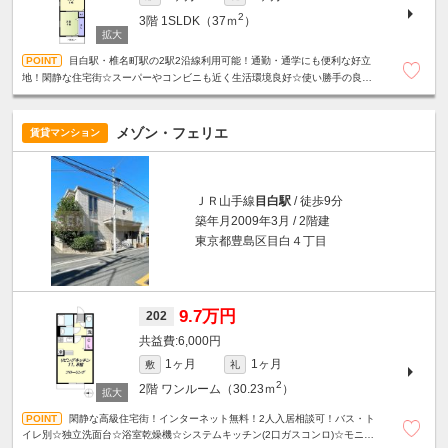
2
3階
1SLDK（37ｍ
）
目白駅・椎名町駅の2駅2沿線利用可能！通勤・通学にも便利な好立
地！閑静な住宅街☆スーパーやコンビニも近く生活環境良好☆使い勝手の良い
振分けタイプの間取り☆収納たっぷり☆明るいサンルーム付き☆
メゾン・フェリエ
賃貸マンション
ＪＲ山手線
目白駅
/ 徒歩9分
築年月2009年3月 / 2階建
東京都豊島区目白４丁目
9.7万円
202
6,000円
1ヶ月
1ヶ月
敷
礼
2
2階
ワンルーム（30.23ｍ
）
閑静な高級住宅街！インターネット無料！2人入居相談可！バス・ト
イレ別☆独立洗面台☆浴室乾燥機☆システムキッチン(2口ガスコンロ)☆モニタ