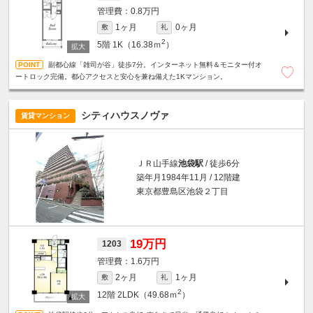
0.8万円
1ヶ月
0ヶ月
敷
礼
2
5階
1K（16.38ｍ
）
副都心線「雑司が谷」徒歩7分。インターネット無料＆モニター付オ
ートロック完備。都心アクセスと安心を兼ね備えた1Kマンション。
シティハウスノヴァ
賃貸マンション
ＪＲ山手線
池袋駅
/ 徒歩6分
築年月1984年11月 / 12階建
東京都豊島区池袋２丁目
19万円
1203
1.6万円
2ヶ月
1ヶ月
敷
礼
2
12階
2LDK（49.68ｍ
）