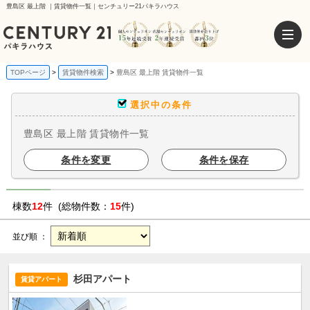
豊島区 最上階 ｜賃貸物件一覧｜センチュリー21パキラハウス
TOPページ
賃貸物件検索
豊島区 最上階 賃貸物件一覧
選択中の条件
豊島区 最上階 賃貸物件一覧
条件を変更
条件を保存
棟数
12
件 (総物件数：
15
件)
並び順 ：
杉田アパート
賃貸アパート