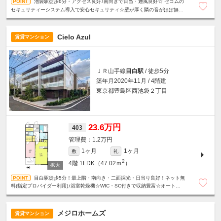
池袋駅徒歩6分・アクセス良好♪南向きで日当・通風良好☆ セコムの
セキュリティーシステム導入で安心セキュリティ☆壁が厚く隣の音がほぼ無し
☆ 1階ドラッグストアで便利♪エアコン３台完備☆管理人駐在☆
Cielo Azul
賃貸マンション
ＪＲ山手線
目白駅
/ 徒歩5分
築年月2020年11月 / 4階建
東京都豊島区西池袋２丁目
23.6万円
403
1.2万円
1ヶ月
1ヶ月
敷
礼
2
4階
1LDK（47.02ｍ
）
目白駅徒歩5分！最上階・南向き・二面採光・日当り良好！ネット無
料(指定プロバイダー利用)♪浴室乾燥機☆WIC・SC付きで収納豊富☆オートロッ
ク☆防犯カメラ☆宅配BOX☆24時間ゴミ出し可能☆
メジロホームズ
賃貸マンション