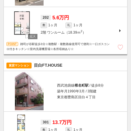
5.6万円
202
1ヶ月
1ヶ月
敷
礼
2
2階
ワンルーム（18.39ｍ
）
雑司が谷駅徒歩3分☆複数駅・複数路線使用可で便利☆一口ガスコン
ロ付きキッチン☆室内洗濯機置場☆各所収納あり☆
目白FT.HOUSE
賃貸マンション
西武池袋線
椎名町駅
/ 徒歩8分
築年月1990年3月 / 3階建
東京都豊島区目白４丁目
13.7万円
301
1ヶ月
1ヶ月
敷
礼