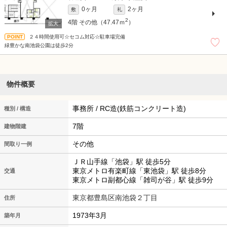
0ヶ月
2ヶ月
敷
礼
2
4階
その他（47.47ｍ
）
２４時間使用可☆セコム対応☆駐車場完備
緑豊かな南池袋公園は徒歩2分
物件概要
事務所 / RC造(鉄筋コンクリート造)
種別 / 構造
7階
建物階建
その他
間取り一例
ＪＲ山手線「池袋」駅 徒歩5分
東京メトロ有楽町線「東池袋」駅 徒歩8分
交通
東京メトロ副都心線「雑司が谷」駅 徒歩9分
東京都豊島区南池袋２丁目
住所
1973年3月
築年月