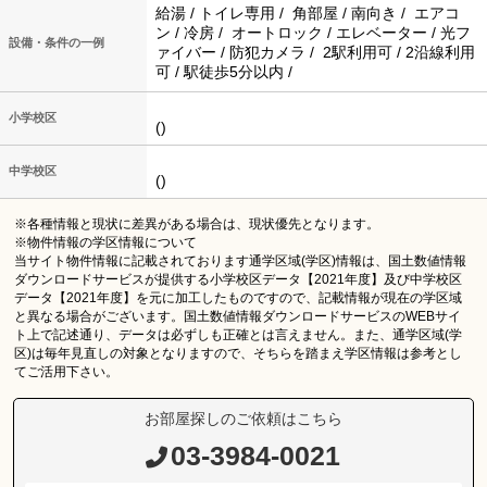
給湯 / トイレ専用 / 角部屋 / 南向き / エアコ
ン / 冷房 / オートロック / エレベーター / 光フ
設備・条件の一例
ァイバー / 防犯カメラ / 2駅利用可 / 2沿線利用
可 / 駅徒歩5分以内 /
小学校区
()
中学校区
()
※各種情報と現状に差異がある場合は、現状優先となります。
※物件情報の学区情報について
当サイト物件情報に記載されております通学区域(学区)情報は、国土数値情報
ダウンロードサービスが提供する小学校区データ【2021年度】及び中学校区
データ【2021年度】を元に加工したものですので、記載情報が現在の学区域
と異なる場合がございます。国土数値情報ダウンロードサービスのWEBサイ
ト上で記述通り、データは必ずしも正確とは言えません。また、通学区域(学
区)は毎年見直しの対象となりますので、そちらを踏まえ学区情報は参考とし
てご活用下さい。
お部屋探しのご依頼はこちら
03-3984-0021