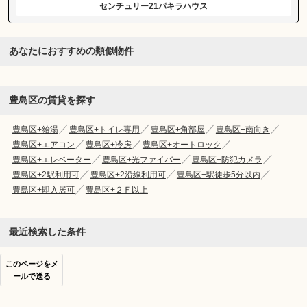
センチュリー21パキラハウス
あなたにおすすめの類似物件
豊島区の賃貸を探す
豊島区+給湯
豊島区+トイレ専用
豊島区+角部屋
豊島区+南向き
豊島区+エアコン
豊島区+冷房
豊島区+オートロック
豊島区+エレベーター
豊島区+光ファイバー
豊島区+防犯カメラ
豊島区+2駅利用可
豊島区+2沿線利用可
豊島区+駅徒歩5分以内
豊島区+即入居可
豊島区+２Ｆ以上
最近検索した条件
このページをメ
ールで送る