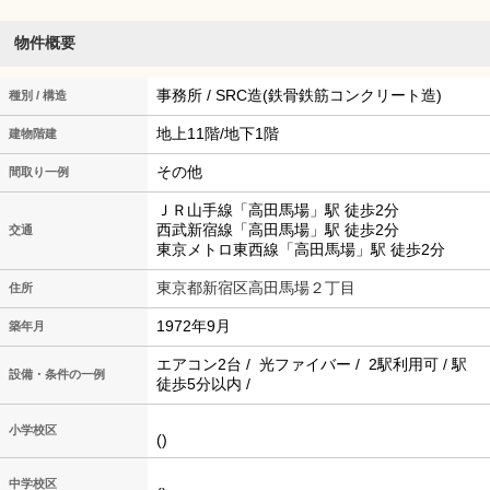
物件概要
事務所 / SRC造(鉄骨鉄筋コンクリート造)
種別 / 構造
地上11階/地下1階
建物階建
その他
間取り一例
ＪＲ山手線「高田馬場」駅 徒歩2分
西武新宿線「高田馬場」駅 徒歩2分
交通
東京メトロ東西線「高田馬場」駅 徒歩2分
東京都新宿区高田馬場２丁目
住所
1972年9月
築年月
エアコン2台 / 光ファイバー / 2駅利用可 / 駅
設備・条件の一例
徒歩5分以内 /
小学校区
()
中学校区