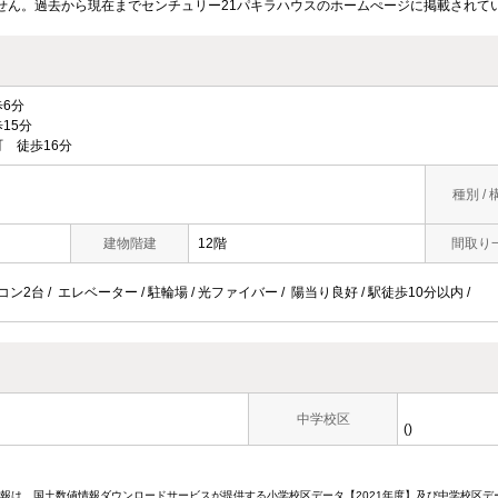
せん。過去から現在までセンチュリー21パキラハウスのホームぺージに掲載されて
6分
15分
 徒歩16分
種別 / 
建物階建
12階
間取り
コン2台 / エレベーター / 駐輪場 / 光ファイバー / 陽当り良好 / 駅徒歩10分以内 /
中学校区
()
情報は、国土数値情報ダウンロードサービスが提供する小学校区データ【2021年度】及び中学校区デ