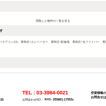
閲覧した物件の一覧を見る
す
+エアコン2台
豊島区+エレベーター
豊島区+駐輪場
豊島区+光ファイバー
豊
TEL : 03-3984-0021
空室情報
お問合せ
目白
055801-17593c
お問合わせNO：