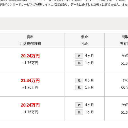
報ダウンロードサービスのWEBサイト上で記述通り、データは必ずしも正確とは言えません。また
賃料
敷金
間
共益費/管理費
礼金
専有
20.24万円
そ
4ヶ月
敷
-
1.76万円
1ヶ月
礼
51.
21.34万円
そ
0ヶ月
敷
-
1.76万円
1ヶ月
礼
55.
20.24万円
そ
4ヶ月
敷
-
1.76万円
1ヶ月
礼
51.