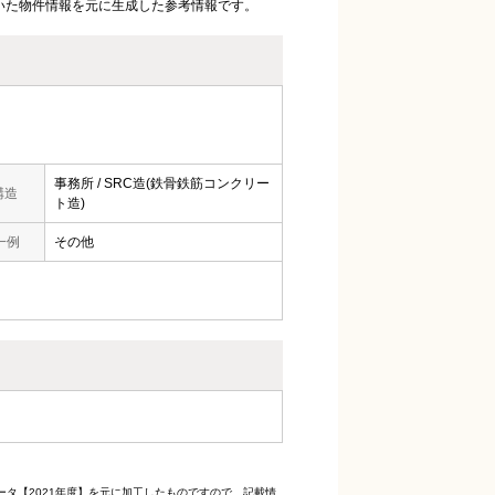
いた物件情報を元に生成した参考情報です。
事務所 / SRC造(鉄骨鉄筋コンクリー
構造
ト造)
一例
その他
ータ【2021年度】を元に加工したものですので、記載情