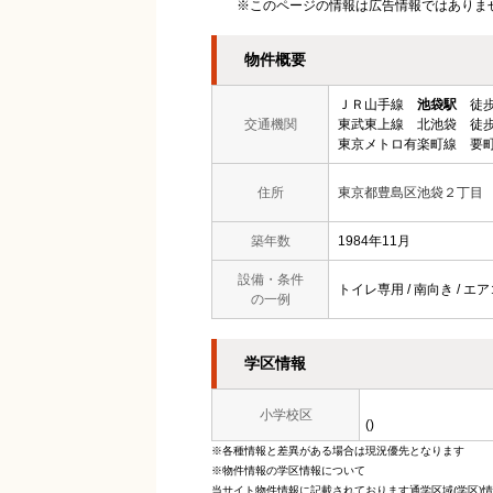
※このページの情報は広告情報ではありま
物件概要
ＪＲ山手線
池袋駅
徒歩
交通機関
東武東上線 北池袋 徒歩
東京メトロ有楽町線 要町
住所
東京都豊島区池袋２丁目
築年数
1984年11月
設備・条件
トイレ専用 / 南向き / エア
の一例
学区情報
小学校区
()
※各種情報と差異がある場合は現況優先となります
※物件情報の学区情報について
当サイト物件情報に記載されております通学区域(学区)