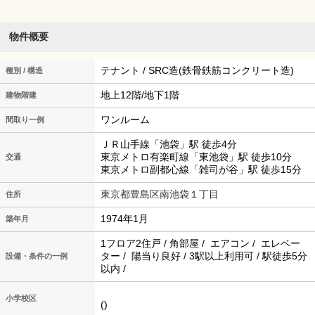
物件概要
テナント / SRC造(鉄骨鉄筋コンクリート造)
種別 / 構造
地上12階/地下1階
建物階建
ワンルーム
間取り一例
ＪＲ山手線「池袋」駅 徒歩4分
東京メトロ有楽町線「東池袋」駅 徒歩10分
交通
東京メトロ副都心線「雑司が谷」駅 徒歩15分
東京都豊島区南池袋１丁目
住所
1974年1月
築年月
1フロア2住戸 / 角部屋 / エアコン / エレベー
ター / 陽当り良好 / 3駅以上利用可 / 駅徒歩5分
設備・条件の一例
以内 /
小学校区
()