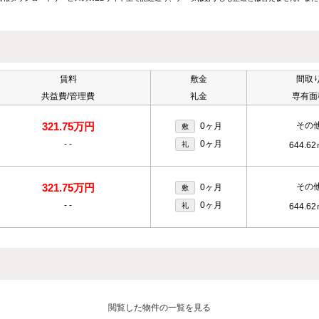
賃料
敷金
間取
共益費/管理費
礼金
専有面
321.75万円
その
0ヶ月
敷
-
-
0ヶ月
礼
644.6
321.75万円
その
0ヶ月
敷
-
-
0ヶ月
礼
644.6
閲覧した物件の一覧を見る