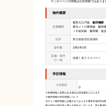
※このページの情報は広告情報ではありま
物件概要
都営大江戸線
飯田橋駅
交通機関
東京メトロ東西線 飯田橋
ＪＲ総武線 飯田橋 徒歩
住所
東京都新宿区揚場町
築年数
1981年3月
設備・条件
冷房 / 光ファイバー /
の一例
学区情報
小学校区
()
※各種情報と差異がある場合は現況優先となります
※物件情報の学区情報について
当サイト物件情報に記載されております通学区域(学区)
報が現在の学区域と異なる場合がございます。国土数値情