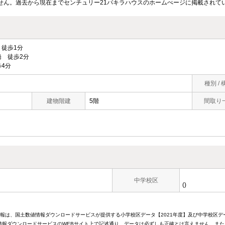
せん。過去から現在までセンチュリー21パキラハウスのホームぺージに掲載されて
徒歩1分
 徒歩2分
4分
種別 / 
建物階建
5階
間取り
中学校区
()
情報は、国土数値情報ダウンロードサービスが提供する小学校区データ【2021年度】及び中学校区デ
報ダウンロードサービスのWEBサイト上で記述通り、データは必ずしも正確とは言えません。また