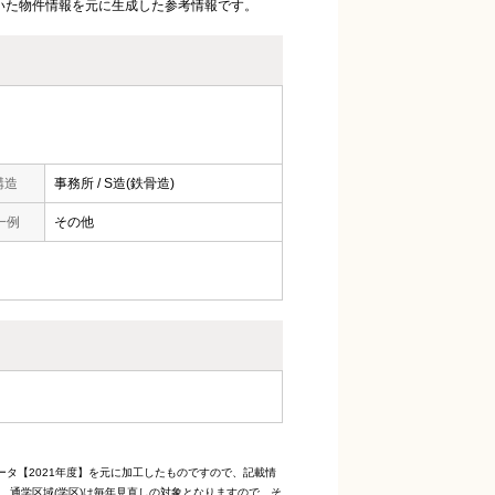
いた物件情報を元に生成した参考情報です。
構造
事務所 / S造(鉄骨造)
一例
その他
ータ【2021年度】を元に加工したものですので、記載情
、通学区域(学区)は毎年見直しの対象となりますので、そ