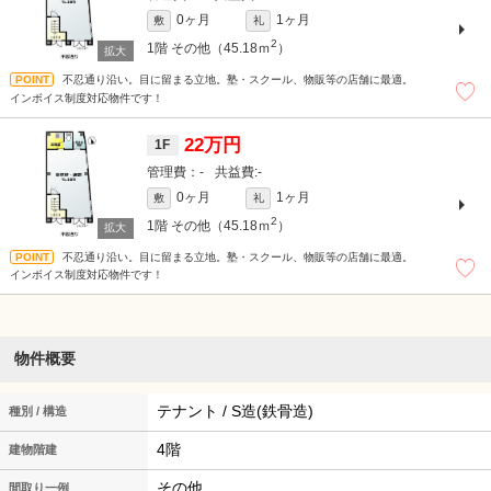
0ヶ月
1ヶ月
敷
礼
2
1階
その他（45.18ｍ
）
不忍通り沿い。目に留まる立地。塾・スクール、物販等の店舗に最適。
インボイス制度対応物件です！
22万円
1F
-
-
0ヶ月
1ヶ月
敷
礼
2
1階
その他（45.18ｍ
）
不忍通り沿い。目に留まる立地。塾・スクール、物販等の店舗に最適。
インボイス制度対応物件です！
物件概要
テナント / S造(鉄骨造)
種別 / 構造
4階
建物階建
その他
間取り一例