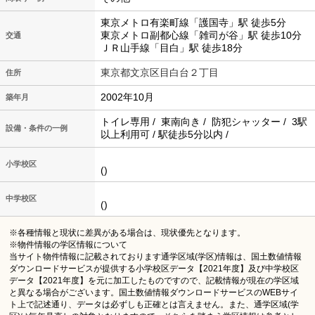
東京メトロ有楽町線「護国寺」駅 徒歩5分
東京メトロ副都心線「雑司が谷」駅 徒歩10分
交通
ＪＲ山手線「目白」駅 徒歩18分
東京都文京区目白台２丁目
住所
2002年10月
築年月
トイレ専用 / 東南向き / 防犯シャッター / 3駅
設備・条件の一例
以上利用可 / 駅徒歩5分以内 /
小学校区
()
中学校区
()
※各種情報と現状に差異がある場合は、現状優先となります。
※物件情報の学区情報について
当サイト物件情報に記載されております通学区域(学区)情報は、国土数値情報
ダウンロードサービスが提供する小学校区データ【2021年度】及び中学校区
データ【2021年度】を元に加工したものですので、記載情報が現在の学区域
と異なる場合がございます。国土数値情報ダウンロードサービスのWEBサイ
ト上で記述通り、データは必ずしも正確とは言えません。また、通学区域(学