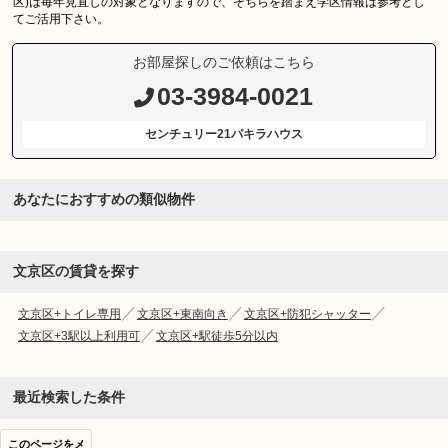
区)は毎年見直しの対象となりますので、そちらを踏まえ学区情報は参考とし
てご活用下さい。
お部屋探しのご依頼はこちら
03-3984-0021
センチュリー21パキラハウス
あなたにおすすめの類似物件
文京区の賃貸を探す
文京区+トイレ専用
文京区+東南向き
文京区+防犯シャッター
文京区+3駅以上利用可
文京区+駅徒歩5分以内
最近検索した条件
このページをメ