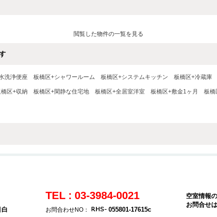
閲覧した物件の一覧を見る
す
水洗浄便座
板橋区+シャワールーム
板橋区+システムキッチン
板橋区+冷蔵庫
板橋区+収納
板橋区+閑静な住宅地
板橋区+全居室洋室
板橋区+敷金1ヶ月
板橋
TEL : 03-3984-0021
空室情報
お問合せ
目白
055801-17615c
お問合わせNO：