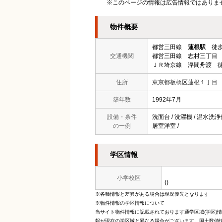
※このページの情報は広告情報ではありま
物件概要
都営三田線
蓮根駅
徒歩
交通機関
都営三田線 志村三丁目 
ＪＲ埼京線 浮間舟渡 徒
住所
東京都板橋区蓮根１丁目
築年数
1992年7月
設備・条件
洗面台 / 洗濯機 / 温水洗浄
の一例
居室洋室 /
学区情報
小学校区
()
※各種情報と差異がある場合は現況優先となります
※物件情報の学区情報について
当サイト物件情報に記載されております通学区域(学区)
報が現在の学区域と異なる場合がございます。国土数値情