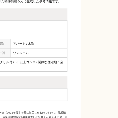
いた物件情報を元に生成した参考情報です。
構造
アパート / 木造
一例
ワンルーム
 グリル付 / 3口以上コンロ / 閑静な住宅地 / 全
ータ【2021年度】を元に加工したものですので、記載情
、通学区域(学区)は毎年見直しの対象となりますので、そ