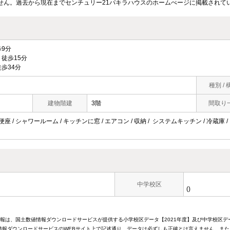
せん。過去から現在までセンチュリー21パキラハウスのホームぺージに掲載されて
9分
徒歩15分
歩34分
種別 / 
建物階建
3階
間取り
便座 / シャワールーム / キッチンに窓 / エアコン / 収納 / システムキッチン / 冷蔵庫 /
中学校区
()
情報は、国土数値情報ダウンロードサービスが提供する小学校区データ【2021年度】及び中学校区デ
報ダウンロードサービスのWEBサイト上で記述通り、データは必ずしも正確とは言えません。また