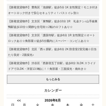
【新着賃貸物件】 豊島区「池袋駅」徒歩5分 1K 女性限定！モニタ付き
オートロック付きで安心セキュリティ！バストイレ別☆
【新着賃貸物件】 文京区「巣鴨駅」徒歩10分 1R 礼金ナシ♪山手線巣
鴨駅徒歩10分☆閑静な住宅街☆2帖のロフトあり☆
【新着賃貸物件】 文京区「護国寺駅」徒歩6分 1R 女性限定☆オート
ロックあり☆角部屋☆徒歩5分圏内にスーパー・コンビニあり☆
【新着賃貸物件】 北区「西ヶ原駅」徒歩6分 2K 防音室2室完備☆日当
たり良好・2面採光♪
【新着賃貸物件】 渋谷区「西新宿五丁目駅」徒歩8分 3LDK スライド
ドアで2LDK・洋室13.9帖に！！角部屋・三面採光・南向き☆
もっとみる
カレンダー
2026年8月
<<
日
月
火
水
木
金
土