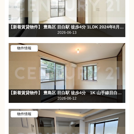
【新着賃貸物件】 豊島区 目白駅 徒歩4分 1LDK 2024年8月室内フルリノベーション！角部屋☆駅近☆1階まいばすけっと☆
2026-06-13
物件情報
【新着賃貸物件】 豊島区 目白駅 徒歩4分 1K 山手線目白駅徒歩4分でアクセス便利☆バストイレ別・独立洗面台☆
2026-06-12
物件情報