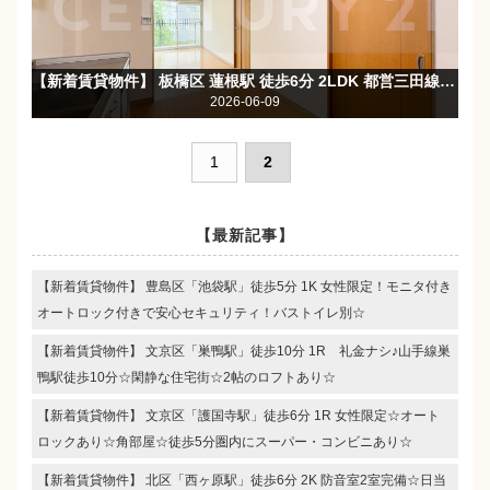
【新着賃貸物件】 板橋区 蓮根駅 徒歩6分 2LDK 都営三田線蓮根駅徒歩６分の大規模分譲マンション☆
2026-06-09
1
2
【最新記事】
【新着賃貸物件】 豊島区「池袋駅」徒歩5分 1K 女性限定！モニタ付き
オートロック付きで安心セキュリティ！バストイレ別☆
【新着賃貸物件】 文京区「巣鴨駅」徒歩10分 1R 礼金ナシ♪山手線巣
鴨駅徒歩10分☆閑静な住宅街☆2帖のロフトあり☆
【新着賃貸物件】 文京区「護国寺駅」徒歩6分 1R 女性限定☆オート
ロックあり☆角部屋☆徒歩5分圏内にスーパー・コンビニあり☆
【新着賃貸物件】 北区「西ヶ原駅」徒歩6分 2K 防音室2室完備☆日当