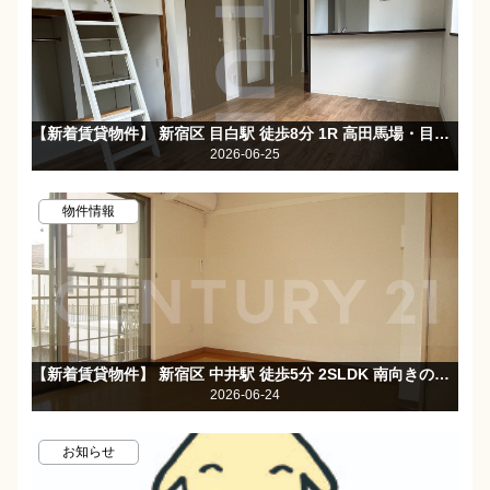
【新着賃貸物件】 新宿区 目白駅 徒歩8分 1R 高田馬場・目白2駅利用可☆おとめ山公園近くの閑静な住宅街☆
2026-06-25
物件情報
【新着賃貸物件】 新宿区 中井駅 徒歩5分 2SLDK 南向きの明るい住空間が魅力です。追焚機能付き浴室☆対面式キッチン☆エアコン3基設置など設備充実。
2026-06-24
お知らせ