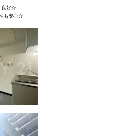
り良好☆
性も安心☆