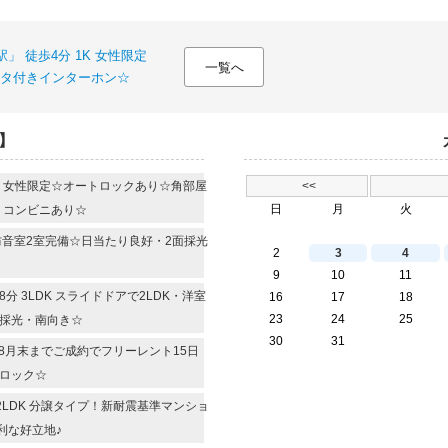
」 徒歩4分 1K 女性限定
一覧へ
タ付きインターホン☆
】
R 女性限定☆オートロックあり☆角部屋
<<
日
月
火
・コンビニあり☆
 防音室2室完備☆日当たり良好・2面採光
2
3
4
9
10
11
 3LDK スライドドアで2LDK・洋室
16
17
18
23
24
25
面採光・南向き☆
30
31
 8月末までご成約でフリーレント15日
ロック☆
2LDK 分譲タイプ！新耐震基準マンショ
利な好立地♪