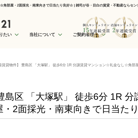
なし☆角部屋・2面採光・南東向きで日当たり良好☆ | 雑司が谷・目白の賃貸・不動産ならセン
りたい
当社について
ご契約者様へ
着賃貸物件】 豊島区 「大塚駅」 徒歩6分 1R 分譲賃貸マンション☆礼金なし☆角
豊島区 「大塚駅」 徒歩6分 1R 
屋・2面採光・南東向きで日当た