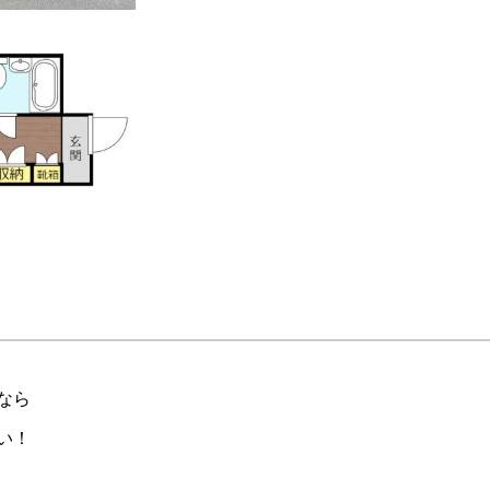
なら
い！