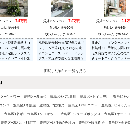
7.5万円
7.8万円
8.1
マンション
賃貸マンション
賃貸マンション
目白駅 徒歩8分
池袋駅 徒歩10分
駒込駅 徒歩8分
K（20.09㎡）
ワンルーム（18.00㎡）
ワンルーム（20.46㎡
ネット使用料無料！コ
池袋駅徒歩10分☆2023年フルリ
礼金なし！インターネット
スーパーが近く買い物
フォーム実施♪おしゃれな内装
料無料！山手線徒歩圏内で
立地☆宅配ボックス☆
☆コンビニ・スーパー・ドラッ
セス良好です☆安心のモニ
レット☆バストイレ別
グストア近隣で便利な住環境☆
きオートロック☆エレベー
ャッター☆TVモニター
☆宅配ボックス☆洗濯機置
ターホン☆
り☆
閲覧した物件の一覧を見る
す
島区+シャワー
豊島区+洗面台
豊島区+バス専用
豊島区+トイレ専用
豊島区+シ
口コンロ
豊島区+角部屋
豊島区+2面採光
豊島区+バルコニー
豊島区+じゅうた
ン
豊島区+収納
豊島区+クロゼット
豊島区+シューズボックス
豊島区+オート
豊島区+3駅以上利用可
豊島区+駅徒歩5分以内
豊島区+通風良好
豊島区+全居