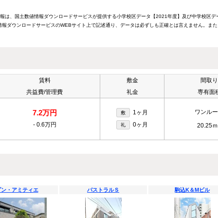
情報は、国土数値情報ダウンロードサービスが提供する小学校区データ【2021年度】及び中学校区デ
報ダウンロードサービスのWEBサイト上で記述通り、データは必ずしも正確とは言えません。また
賃料
敷金
間取り
共益費/管理費
礼金
専有面
7.2万円
ワンルー
1ヶ月
敷
-
0.6万円
0ヶ月
礼
20.25ｍ
ゾン・アミティエ
パストラルＳ
駒込K＆Mビル