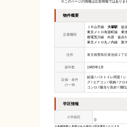
※このページの情報は広告情報ではありま
物件概要
ＪＲ山手線
大塚駅
徒歩
東京メトロ有楽町線 東池
交通機関
都電荒川線 向原 徒歩3
東京メトロ丸ノ内線 新大
住所
東京都豊島区東池袋２丁
築年数
1985年1月
給湯 / バストイレ同室 / シ
設備・条件
グ / エアコン / 収納 / 
の一例
コンロ / 陽当り良好 / 3
学区情報
小学校区
()
※各種情報と差異がある場合は現況優先となります