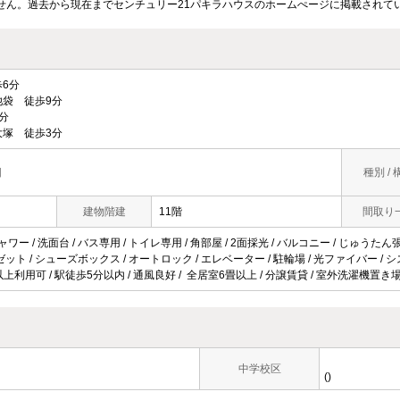
せん。過去から現在までセンチュリー21パキラハウスのホームぺージに掲載されて
6分
袋 徒歩9分
分
塚 徒歩3分
目
種別 / 
建物階建
11階
間取り
ャワー / 洗面台 / バス専用 / トイレ専用 / 角部屋 / 2面採光 / バルコニー / じゅうた
クロゼット / シューズボックス / オートロック / エレベーター / 駐輪場 / 光ファイバー /
駅以上利用可 / 駅徒歩5分以内 / 通風良好 / 全居室6畳以上 / 分譲賃貸 / 室外洗濯機置き場
中学校区
()