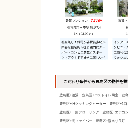
7.7万円
賃貸マンション
賃貸
都電雑司ヶ谷駅 徒歩3分
1K（23.00㎡）
1
礼金無し！雑司が谷駅徒歩6分♪
インター
閑静な住宅街☆徒歩圏内にスー
ンビニ・
パー・コンビニ多数☆スポー
に便利な
ツ・アウトドア好きに嬉しいベ
ウォシュ
ランダ収納☆室内洗濯機置き場
☆防犯シ
☆駐輪場１台無料☆
付きイン
こだわり条件から豊島区の物件を探
豊島区+給湯
豊島区+バストイレ同室
豊
豊島区+IHクッキングヒーター
豊島区+1
豊島区+一部フローリング
豊島区+エアコ
豊島区+光ファイバー
豊島区+陽当り良好