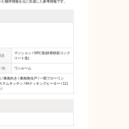
いた物件情報を元に生成した参考情報です。
マンション / SRC造(鉄骨鉄筋コンク
構造
リート造)
一例
ワンルーム
ん張 / 東南向き / 東南角住戸 / 一部フローリン
 システムキッチン / IHクッキングヒーター / 1口
 /