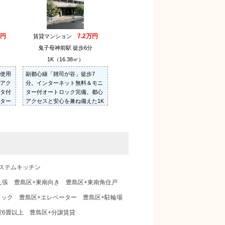
万円
7.2万円
賃貸マンション
鬼子母神前駅 徒歩6分
）
1K（16.38㎡）
使用
副都心線「雑司が谷」徒歩7
アク
分。インターネット無料＆モニ
タ付
ター付オートロック完備。都心
ター
アクセスと安心を兼ね備えた1K
場あ
マンション。
ステムキッチン
ん張
豊島区+東南向き
豊島区+東南角住戸
ロック
豊島区+エレベーター
豊島区+駐輪場
室6畳以上
豊島区+分譲賃貸