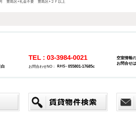
月
豊島区+礼金不要
豊島区+２Ｆ以上
TEL : 03-3984-0021
空室情報
お問合せ
目白
055801-17685c
お問合わせNO：