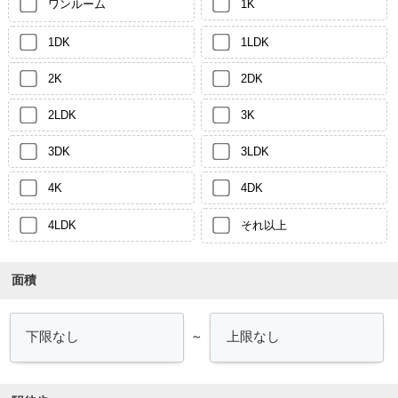
ワンルーム
1K
1DK
1LDK
2K
2DK
2LDK
3K
3DK
3LDK
4K
4DK
4LDK
それ以上
面積
～