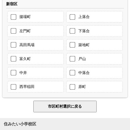
新宿区
揚場町
上落合
左門町
下落合
高田馬場
築地町
富久町
戸山
中井
中落合
西早稲田
原町
住みたい小学校区