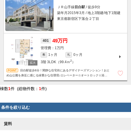
ＪＲ山手線
目白駅
/ 徒歩9分
築年月2015年3月 / 地上3階建/地下1階建
東京都新宿区下落合２丁目
49万円
401
1万円
1ヶ月
0ヶ月
敷
礼
2
3階
3LDK（99.4ｍ
）
目白駅徒歩8分！閑静な住宅街にあるデザイナーズマンション！おと
め山公園を身近に感じる緑豊かな住環境♪エレベーター☆オートロック☆浴室乾
燥機☆追い炊き機能☆温水洗浄便座☆ウォークインクローゼット☆
棟数
1
件 (総物件数：
1
件)
条件を絞り込む
賃料