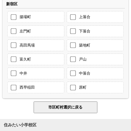
新宿区
揚場町
上落合
左門町
下落合
高田馬場
築地町
富久町
戸山
中井
中落合
西早稲田
原町
住みたい小学校区