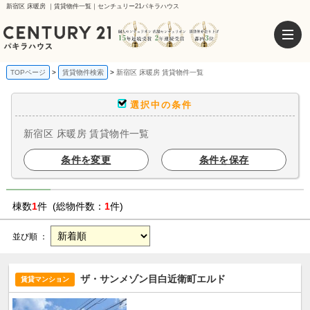
新宿区 床暖房 ｜賃貸物件一覧｜センチュリー21パキラハウス
TOPページ
賃貸物件検索
新宿区 床暖房 賃貸物件一覧
選択中の条件
新宿区 床暖房 賃貸物件一覧
条件を変更
条件を保存
棟数
1
件 (総物件数：
1
件)
並び順 ：
ザ・サンメゾン目白近衛町エルド
賃貸マンション