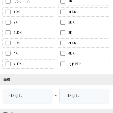
ワンルーム
1K
1DK
1LDK
2K
2DK
2LDK
3K
3DK
3LDK
4K
4DK
4LDK
それ以上
面積
～