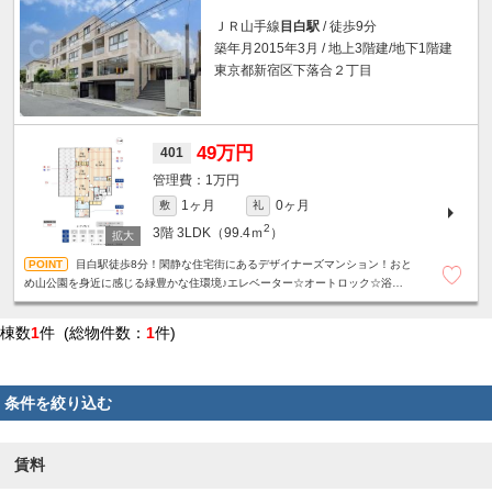
ＪＲ山手線
目白駅
/ 徒歩9分
築年月2015年3月 / 地上3階建/地下1階建
東京都新宿区下落合２丁目
49万円
401
1万円
1ヶ月
0ヶ月
敷
礼
2
3階
3LDK（99.4ｍ
）
目白駅徒歩8分！閑静な住宅街にあるデザイナーズマンション！おと
め山公園を身近に感じる緑豊かな住環境♪エレベーター☆オートロック☆浴室乾
燥機☆追い炊き機能☆温水洗浄便座☆ウォークインクローゼット☆
棟数
1
件 (総物件数：
1
件)
条件を絞り込む
賃料