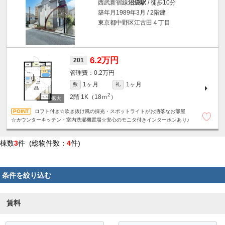
西武新宿線
沼袋駅
/ 徒歩10分
築年月1989年3月 / 2階建
東京都中野区江古田４丁目
6.2万円
201
0.2万円
1ヶ月
1ヶ月
敷
礼
2
2階
1K（18ｍ
）
ロフト付き☆吹き抜け風の採光・スポットライトがお洒落なお部屋
☆カウンターキッチン・室内洗濯機置場☆安心のモニタ付きインターホンあり♪
棟数
3
件 (総物件数：
4
件)
条件を絞り込む
賃料