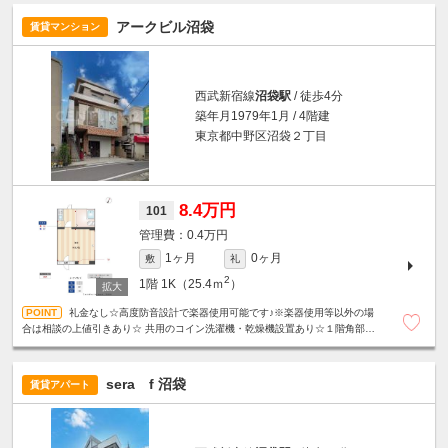
アークビル沼袋
賃貸マンション
西武新宿線
沼袋駅
/ 徒歩4分
築年月1979年1月 / 4階建
東京都中野区沼袋２丁目
8.4万円
101
0.4万円
1ヶ月
0ヶ月
敷
礼
2
1階
1K（25.4ｍ
）
礼金なし☆高度防音設計で楽器使用可能です♪※楽器使用等以外の場
合は相談の上値引きあり☆ 共用のコイン洗濯機・乾燥機設置あり☆１階角部屋
☆SOHO可☆
sera f 沼袋
賃貸アパート