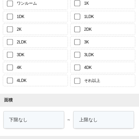
ワンルーム
1K
1DK
1LDK
2K
2DK
2LDK
3K
3DK
3LDK
4K
4DK
4LDK
それ以上
面積
～