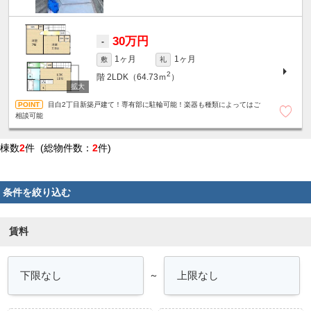
30万円
-
1ヶ月
1ヶ月
敷
礼
2
階
2LDK（64.73ｍ
）
目白2丁目新築戸建て！専有部に駐輪可能！楽器も種類によってはご
相談可能
棟数
2
件 (総物件数：
2
件)
条件を絞り込む
賃料
～