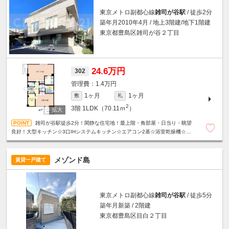
東京メトロ副都心線
雑司が谷駅
/ 徒歩2分
築年月2010年4月 / 地上3階建/地下1階建
東京都豊島区雑司が谷２丁目
24.6万円
302
1.4万円
1ヶ月
1ヶ月
敷
礼
2
3階
1LDK（70.11ｍ
）
雑司が谷駅徒歩2分！閑静な住宅地！最上階・角部屋・日当り・眺望
良好！大型キッチン☆3口IHシステムキッチン☆エアコン2基☆浴室乾燥機☆温
水洗浄便座☆モニター付きオートロック☆宅配ボックス等、設備充実☆
メゾンド島
賃貸一戸建て
東京メトロ副都心線
雑司が谷駅
/ 徒歩5分
築年月新築 / 2階建
東京都豊島区目白２丁目