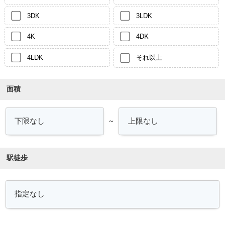
3DK
3LDK
4K
4DK
4LDK
それ以上
面積
～
駅徒歩