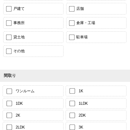
戸建て
店舗
事務所
倉庫・工場
貸土地
駐車場
その他
間取り
ワンルーム
1K
1DK
1LDK
2K
2DK
2LDK
3K