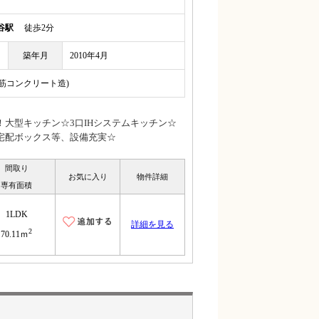
谷駅
徒歩2分
築年月
2010年4月
鉄筋コンクリート造)
大型キッチン☆3口IHシステムキッチン☆
宅配ボックス等、設備充実☆
間取り
お気に入り
物件詳細
専有面積
1LDK
詳細を見る
2
70.11ｍ