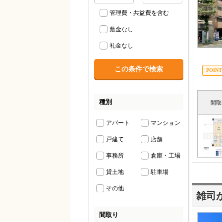
管理費・共益費を含む
敷金なし
礼金なし
種別
間取
アパート
マンション
戸建て
店舗
事務所
倉庫・工場
貸土地
駐車場
その他
雑司
間取り