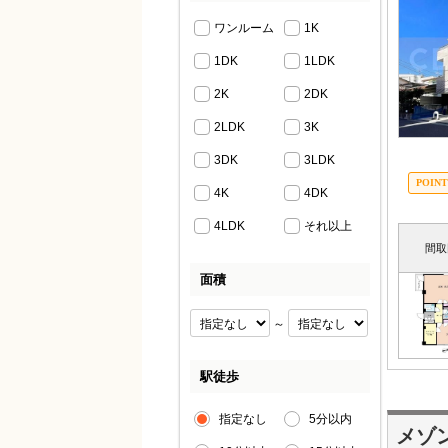
ワンルーム
1K
1DK
1LDK
2K
2DK
2LDK
3K
3DK
3LDK
4K
4DK
4LDK
それ以上
間取
面積
～
駅徒歩
指定なし
5分以内
メゾ