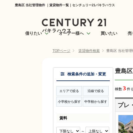
豊島区 当社管理物件 ｜賃貸物件一覧｜センチュリー21パキラハウス
借りたい
オーナー様へ
買いたい
売
TOPページ
賃貸物件検索
豊島区 当社管理
豊島区
検索条件の追加・変更
3
棟数
件 
エリアで絞る
沿線で絞る
小学校から探す
中学校から探す
プレ
賃料
～