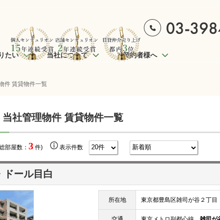
りたい
当社について
ご契約者様へ
物件 賃貸物件一覧
 当社管理物件 賃貸物件一覧
3
(総部屋数：
件)
表示件数
・ドール目白
所在地
東京都豊島区雑司が谷２丁目
交通
東京メトロ副都心線
雑司が