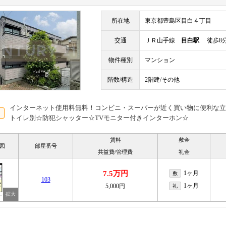
所在地
東京都豊島区目白４丁目
交通
ＪＲ山手線
目白駅
徒歩8
物件種別
マンション
階数/構造
2階建/その他
インターネット使用料無料！コンビニ・スーパーが近く買い物に便利な立
トイレ別☆防犯シャッター☆TVモニター付きインターホン☆
賃料
敷金
図
部屋番号
共益費/管理費
礼金
7.5万円
1ヶ月
敷
103
1ヶ月
5,000円
礼