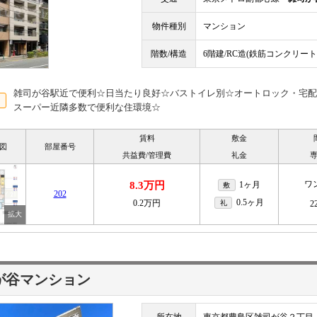
物件種別
マンション
階数/構造
6階建/RC造(鉄筋コンクリート
雑司が谷駅近で便利☆日当たり良好☆バストイレ別☆オートロック・宅配
スーパー近隣多数で便利な住環境☆
賃料
敷金
図
部屋番号
共益費/管理費
礼金
ワ
8.3万円
1ヶ月
敷
202
0.5ヶ月
0.2万円
礼
2
が谷マンション