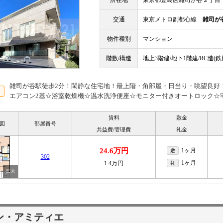
所在地
東京都豊島区雑司が谷２丁目
交通
東京メトロ副都心線
雑司が
物件種別
マンション
階数/構造
地上3階建/地下1階建/RC造(
雑司が谷駅徒歩2分！閑静な住宅地！最上階・角部屋・日当り・眺望良好！
エアコン2基☆浴室乾燥機☆温水洗浄便座☆モニター付きオートロック☆
賃料
敷金
図
部屋番号
共益費/管理費
礼金
24.6万円
1ヶ月
敷
302
1ヶ月
1.4万円
礼
ン・アミティエ