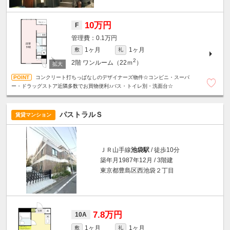
10万円
F
0.1万円
1ヶ月
1ヶ月
敷
礼
2
2階
ワンルーム（22ｍ
）
コンクリート打ちっぱなしのデザイナーズ物件☆コンビニ・スーパ
ー・ドラッグストア近隣多数でお買物便利♪バス・トイレ別・洗面台☆
パストラルＳ
賃貸マンション
ＪＲ山手線
池袋駅
/ 徒歩10分
築年月1987年12月 / 3階建
東京都豊島区西池袋２丁目
7.8万円
10A
1ヶ月
1ヶ月
敷
礼