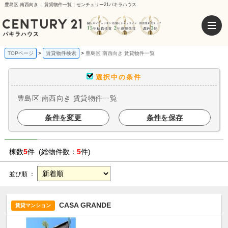
豊島区 南西向き ｜賃貸物件一覧｜センチュリー21パキラハウス
TOPページ
賃貸物件検索
豊島区 南西向き 賃貸物件一覧
選択中の条件
豊島区 南西向き 賃貸物件一覧
条件を変更
条件を保存
棟数
5
件 (総物件数：
5
件)
並び順 ：
CASA GRANDE
賃貸マンション