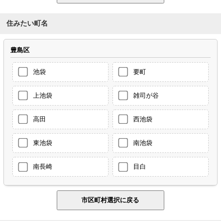
住みたい町名
豊島区
池袋
要町
上池袋
雑司が谷
高田
西池袋
東池袋
南池袋
南長崎
目白