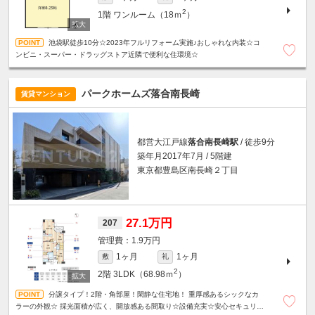
2
1階
ワンルーム（18ｍ
）
池袋駅徒歩10分☆2023年フルリフォーム実施♪おしゃれな内装☆コ
ンビニ・スーパー・ドラッグストア近隣で便利な住環境☆
パークホームズ落合南長崎
賃貸マンション
都営大江戸線
落合南長崎駅
/ 徒歩9分
築年月2017年7月 / 5階建
東京都豊島区南長崎２丁目
27.1万円
207
1.9万円
1ヶ月
1ヶ月
敷
礼
2
2階
3LDK（68.98ｍ
）
分譲タイプ！2階・角部屋！閑静な住宅地！ 重厚感あるシックなカ
ラーの外観☆ 採光面積が広く、開放感ある間取り☆設備充実☆安心セキュリテ