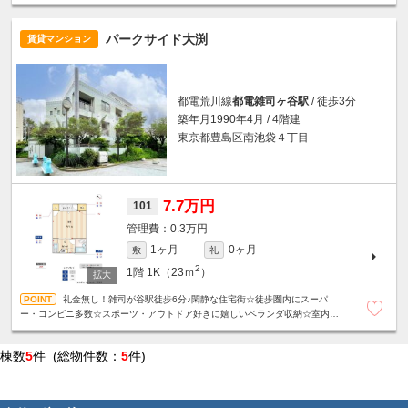
ィ☆駐車場2台空きあり（1/6確認時点）
パークサイド大渕
賃貸マンション
都電荒川線
都電雑司ヶ谷駅
/ 徒歩3分
築年月1990年4月 / 4階建
東京都豊島区南池袋４丁目
7.7万円
101
0.3万円
1ヶ月
0ヶ月
敷
礼
2
1階
1K（23ｍ
）
礼金無し！雑司が谷駅徒歩6分♪閑静な住宅街☆徒歩圏内にスーパ
ー・コンビニ多数☆スポーツ・アウトドア好きに嬉しいベランダ収納☆室内洗
濯機置き場☆駐輪場１台無料☆
棟数
5
件 (総物件数：
5
件)