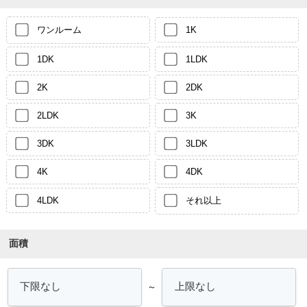
ワンルーム
1K
1DK
1LDK
2K
2DK
2LDK
3K
3DK
3LDK
4K
4DK
4LDK
それ以上
面積
～