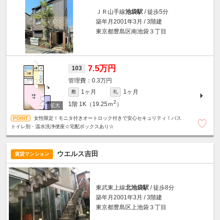
ＪＲ山手線
池袋駅
/ 徒歩5分
築年月2001年3月 / 3階建
東京都豊島区南池袋３丁目
7.5万円
103
0.3万円
1ヶ月
1ヶ月
敷
礼
2
1階
1K（19.25ｍ
）
女性限定！モニタ付きオートロック付きで安心セキュリティ！バス
トイレ別・温水洗浄便座☆宅配ボックスあり☆
ウエルス吉田
賃貸マンション
東武東上線
北池袋駅
/ 徒歩8分
築年月2001年3月 / 3階建
東京都豊島区上池袋３丁目