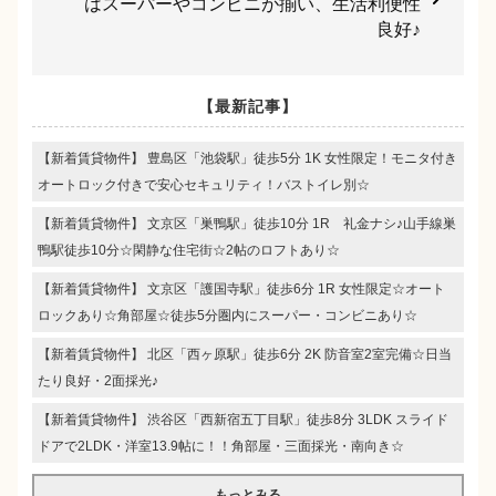
はスーパーやコンビニが揃い、生活利便性
良好♪
【最新記事】
【新着賃貸物件】 豊島区「池袋駅」徒歩5分 1K 女性限定！モニタ付き
オートロック付きで安心セキュリティ！バストイレ別☆
【新着賃貸物件】 文京区「巣鴨駅」徒歩10分 1R 礼金ナシ♪山手線巣
鴨駅徒歩10分☆閑静な住宅街☆2帖のロフトあり☆
【新着賃貸物件】 文京区「護国寺駅」徒歩6分 1R 女性限定☆オート
ロックあり☆角部屋☆徒歩5分圏内にスーパー・コンビニあり☆
【新着賃貸物件】 北区「西ヶ原駅」徒歩6分 2K 防音室2室完備☆日当
たり良好・2面採光♪
【新着賃貸物件】 渋谷区「西新宿五丁目駅」徒歩8分 3LDK スライド
ドアで2LDK・洋室13.9帖に！！角部屋・三面採光・南向き☆
もっとみる