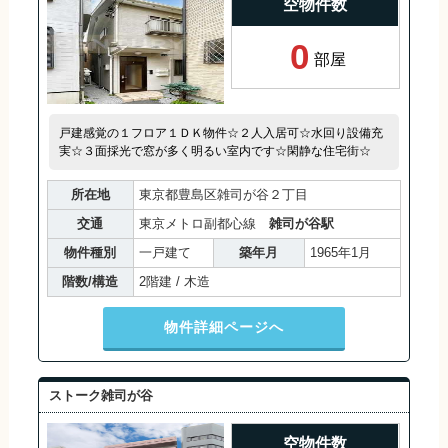
空物件数
0
部屋
戸建感覚の１フロア１ＤＫ物件☆２人入居可☆水回り設備充
実☆３面採光で窓が多く明るい室内です☆閑静な住宅街☆
所在地
東京都豊島区雑司が谷２丁目
交通
東京メトロ副都心線
雑司が谷駅
物件種別
一戸建て
築年月
1965年1月
階数/構造
2階建 / 木造
物件詳細ページへ
ストーク雑司が谷
空物件数