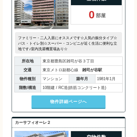
0
部屋
ファミリー・二人入居にオススメです☆人気の振分タイプ☆
バス・トイレ別☆スーパー・コンビニが近く生活に便利な立
地です♪室内洗濯機置場あり☆
所在地
東京都豊島区雑司が谷３丁目
交通
東京メトロ副都心線
雑司が谷駅
物件種別
マンション
築年月
1981年1月
階数/構造
10階建 / RC造(鉄筋コンクリート造)
物件詳細ページへ
カーサフィオーレ２