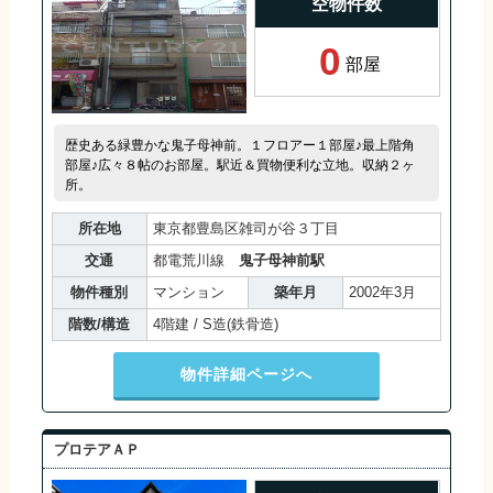
空物件数
0
部屋
歴史ある緑豊かな鬼子母神前。１フロアー１部屋♪最上階角
部屋♪広々８帖のお部屋。駅近＆買物便利な立地。収納２ヶ
所。
所在地
東京都豊島区雑司が谷３丁目
交通
都電荒川線
鬼子母神前駅
物件種別
マンション
築年月
2002年3月
階数/構造
4階建 / S造(鉄骨造)
物件詳細ページへ
プロテアＡＰ