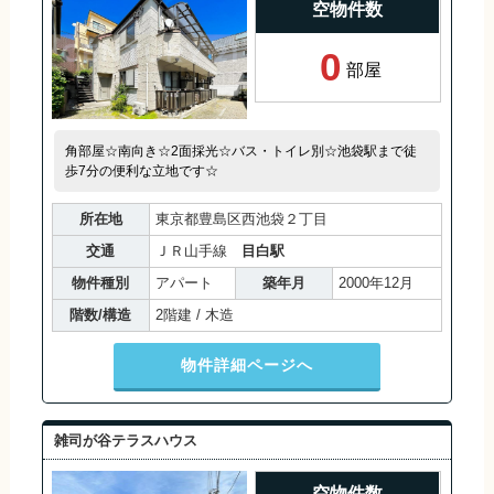
空物件数
0
部屋
角部屋☆南向き☆2面採光☆バス・トイレ別☆池袋駅まで徒
歩7分の便利な立地です☆
所在地
東京都豊島区西池袋２丁目
交通
ＪＲ山手線
目白駅
物件種別
アパート
築年月
2000年12月
階数/構造
2階建 / 木造
物件詳細ページへ
雑司が谷テラスハウス
空物件数