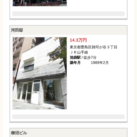
河田邸
14.3万円
東京都豊島区雑司が谷３丁目
ＪＲ山手線
池袋駅
/ 徒歩7分
築年月
1989年2月
柳沼ビル