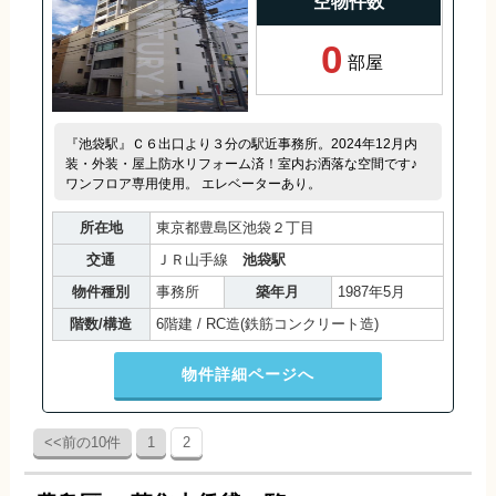
空物件数
0
部屋
『池袋駅』Ｃ６出口より３分の駅近事務所。2024年12月内
装・外装・屋上防水リフォーム済！室内お洒落な空間です♪
ワンフロア専用使用。 エレベーターあり。
所在地
東京都豊島区池袋２丁目
交通
ＪＲ山手線
池袋駅
物件種別
事務所
築年月
1987年5月
階数/構造
6階建 / RC造(鉄筋コンクリート造)
物件詳細ページへ
<<前の10件
1
2