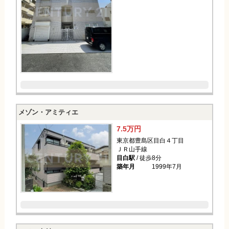
メゾン・アミティエ
7.5万円
東京都豊島区目白４丁目
ＪＲ山手線
目白駅
/ 徒歩8分
築年月
1999年7月