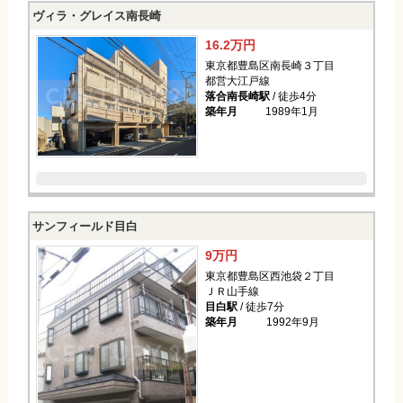
ヴィラ・グレイス南長崎
16.2万円
東京都豊島区南長崎３丁目
都営大江戸線
落合南長崎駅
/ 徒歩4分
築年月
1989年1月
サンフィールド目白
9万円
東京都豊島区西池袋２丁目
ＪＲ山手線
目白駅
/ 徒歩7分
築年月
1992年9月