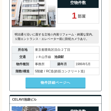
空物件数
1
部屋
明治通り沿いに面する立地☆内装リフォーム・綺麗な室内。
１階エントランス・エレベーター前に防犯カメラあり。
所在地
東京都豊島区目白２丁目
交通
ＪＲ山手線
池袋駅
物件種別
事務所
築年月
1986年5月
階数/構造
5階建 / RC造(鉄筋コンクリート造)
物件詳細ページへ
CELAVI池袋ビル