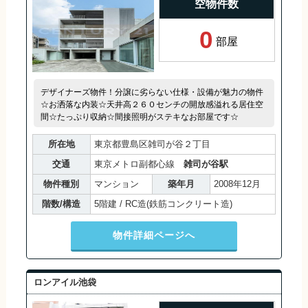
空物件数
0
部屋
デザイナーズ物件！分譲に劣らない仕様・設備が魅力の物件
☆お洒落な内装☆天井高２６０センチの開放感溢れる居住空
間☆たっぷり収納☆間接照明がステキなお部屋です☆
所在地
東京都豊島区雑司が谷２丁目
交通
東京メトロ副都心線
雑司が谷駅
物件種別
マンション
築年月
2008年12月
階数/構造
5階建 / RC造(鉄筋コンクリート造)
物件詳細ページへ
ロンアイル池袋