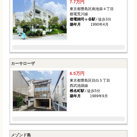
7.7万円
東京都豊島区南池袋４丁目
都電荒川線
都電雑司ヶ谷駅
/ 徒歩3分
築年月
1990年4月
カーサローザ
6.5万円
東京都豊島区目白５丁目
西武池袋線
椎名町駅
/ 徒歩5分
築年月
1989年9月
メゾンド島