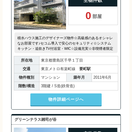
空物件数
0
部屋
積水ハウス施工のデザイナーズ物件☆高級感のあるオシャレ
なお部屋です♪セコム導入で安心のセキュリティ☆システム
キッチン・追炊きTV付浴室・WIC☆設備充実☆非喫煙者限定
所在地
東京都豊島区千早１丁目
交通
東京メトロ有楽町線
要町駅
物件種別
マンション
築年月
2011年6月
階数/構造
3階建 / S造(鉄骨造)
物件詳細ページへ
グリーンテラス雑司が谷