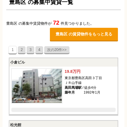
豊島区 の募集中賃貸一覧
72
豊島区 の募集中賃貸物件が
件見つかりました。
豊島区 の賃貸物件をもっと見る
1
2
3
4
次の20件>>
小倉ビル
19.8万円
東京都豊島区高田３丁目
ＪＲ山手線
高田馬場駅
/ 徒歩4分
築年月
1992年1月
松光館