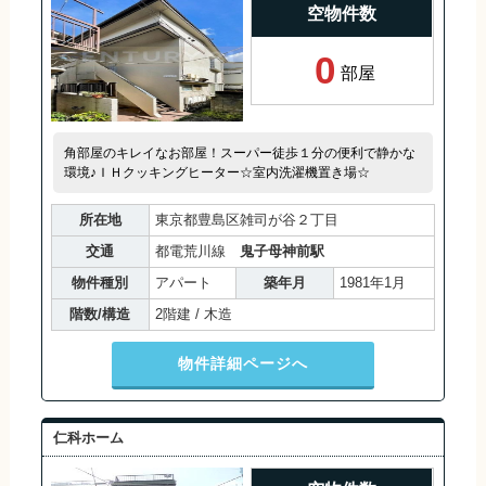
空物件数
0
部屋
角部屋のキレイなお部屋！スーパー徒歩１分の便利で静かな
環境♪ＩＨクッキングヒーター☆室内洗濯機置き場☆
所在地
東京都豊島区雑司が谷２丁目
交通
都電荒川線
鬼子母神前駅
物件種別
アパート
築年月
1981年1月
階数/構造
2階建 / 木造
物件詳細ページへ
仁科ホーム