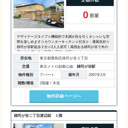
0
部屋
デザイナーズタイプ☆機能的で木調が目を引くオシャレな空
間を楽しめます☆カウンターキッチン☆日当り・通風良好☆
雑司が谷駅徒歩２分☆2人入居可！風情ある雑司が谷で木の
温もりを感じるお部屋を堪能して下さい！
所在地
東京都豊島区雑司が谷２丁目
交通
東京メトロ副都心線
雑司が谷駅
物件種別
アパート
築年月
2007年2月
階数/構造
2階建 / 木造
物件詳細ページへ
雑司が谷二丁目渡辺邸 １階