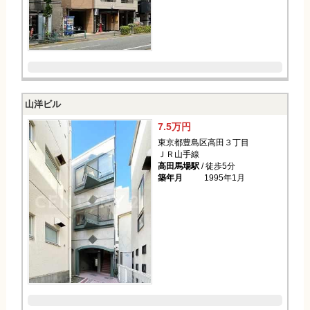
山洋ビル
7.5万円
東京都豊島区高田３丁目
ＪＲ山手線
高田馬場駅
/ 徒歩5分
築年月
1995年1月