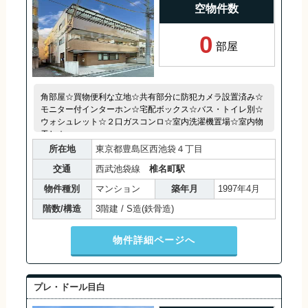
空物件数
0
部屋
角部屋☆買物便利な立地☆共有部分に防犯カメラ設置済み☆
モニター付インターホン☆宅配ボックス☆バス・トイレ別☆
ウォシュレット☆２口ガスコンロ☆室内洗濯機置場☆室内物
干し☆
所在地
東京都豊島区西池袋４丁目
交通
西武池袋線
椎名町駅
物件種別
マンション
築年月
1997年4月
階数/構造
3階建 / S造(鉄骨造)
物件詳細ページへ
プレ・ドール目白