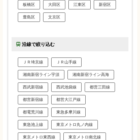
板橋区
大田区
江東区
新宿区
豊島区
文京区
沿線で絞り込む
ＪＲ埼京線
ＪＲ山手線
湘南新宿ライン宇須
湘南新宿ライン高海
西武新宿線
西武池袋線
都営三田線
都営新宿線
都営大江戸線
都電荒川線
東急多摩川線
東急池上線
東京メトロ丸ノ内線
東京メトロ東西線
東京メトロ南北線