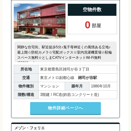
空物件数
0
部屋
閑静な住宅街。駅近徒歩5分♪鬼子母神近くの風情ある立地♪
最上階☆防犯カメラ☆宅配ボックス☆室内洗濯機置場☆駐輪
スペース無料☆としまCATVインターネットWi-Fi無料
(320Mbps)
所在地
東京都豊島区雑司が谷３丁目
交通
東京メトロ副都心線
雑司が谷駅
物件種別
マンション
築年月
1986年10月
階数/構造
3階建 / RC造(鉄筋コンクリート造)
物件詳細ページへ
メゾン・フェリエ