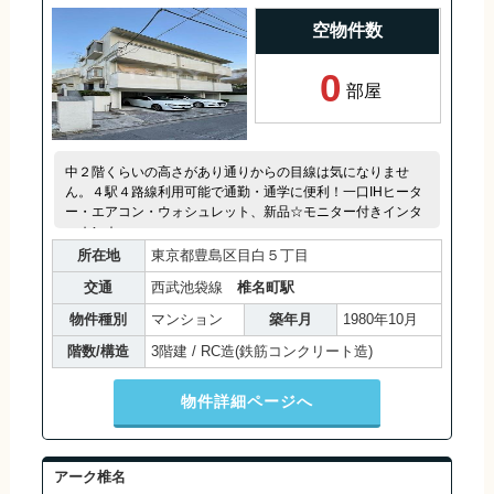
空物件数
0
部屋
中２階くらいの高さがあり通りからの目線は気になりませ
ん。４駅４路線利用可能で通勤・通学に便利！一口IHヒータ
ー・エアコン・ウォシュレット、新品☆モニター付きインタ
ーホン☆
所在地
東京都豊島区目白５丁目
交通
西武池袋線
椎名町駅
物件種別
マンション
築年月
1980年10月
階数/構造
3階建 / RC造(鉄筋コンクリート造)
物件詳細ページへ
アーク椎名