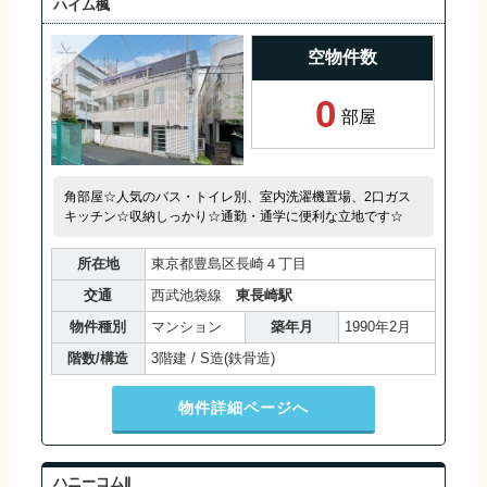
ハイム楓
空物件数
0
部屋
角部屋☆人気のバス・トイレ別、室内洗濯機置場、2口ガス
キッチン☆収納しっかり☆通勤・通学に便利な立地です☆
所在地
東京都豊島区長崎４丁目
交通
西武池袋線
東長崎駅
物件種別
マンション
築年月
1990年2月
階数/構造
3階建 / S造(鉄骨造)
物件詳細ページへ
ハニーコムⅡ