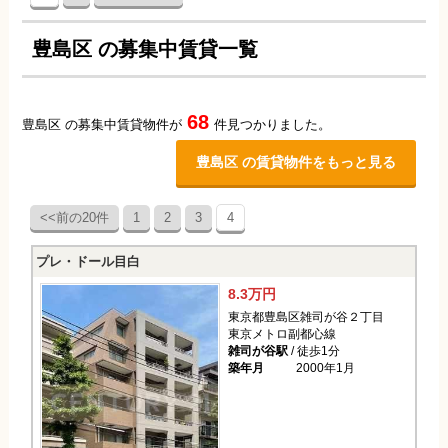
豊島区 の募集中賃貸一覧
68
豊島区 の募集中賃貸物件が
件見つかりました。
豊島区 の賃貸物件をもっと見る
<<前の20件
1
2
3
4
プレ・ドール目白
8.3万円
東京都豊島区雑司が谷２丁目
東京メトロ副都心線
雑司が谷駅
/ 徒歩1分
築年月
2000年1月