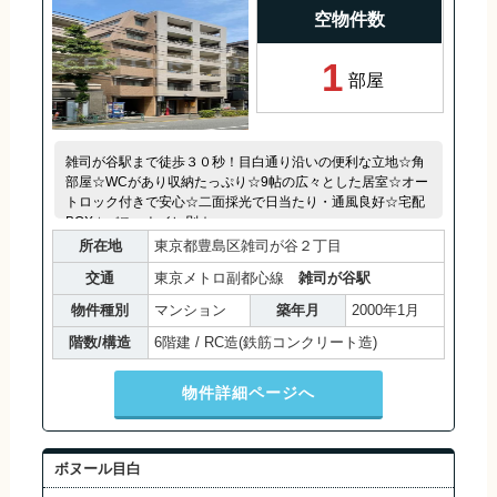
空物件数
1
部屋
雑司が谷駅まで徒歩３０秒！目白通り沿いの便利な立地☆角
部屋☆WCがあり収納たっぷり☆9帖の広々とした居室☆オー
トロック付きで安心☆二面採光で日当たり・通風良好☆宅配
BOX☆バス・トイレ別☆
所在地
東京都豊島区雑司が谷２丁目
交通
東京メトロ副都心線
雑司が谷駅
物件種別
マンション
築年月
2000年1月
階数/構造
6階建 / RC造(鉄筋コンクリート造)
物件詳細ページへ
ボヌール目白