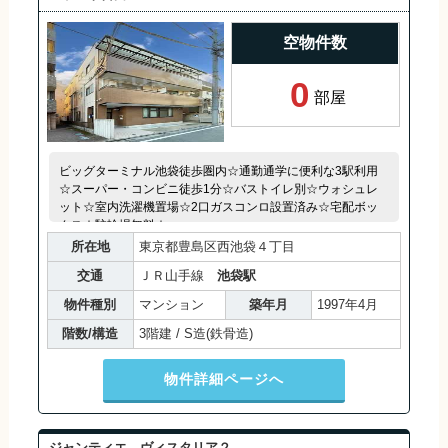
空物件数
0
部屋
ビッグターミナル池袋徒歩圏内☆通勤通学に便利な3駅利用
☆スーパー・コンビニ徒歩1分☆バストイレ別☆ウォシュレ
ット☆室内洗濯機置場☆2口ガスコンロ設置済み☆宅配ボッ
クス☆駐輪場無料☆
所在地
東京都豊島区西池袋４丁目
交通
ＪＲ山手線
池袋駅
物件種別
マンション
築年月
1997年4月
階数/構造
3階建 / S造(鉄骨造)
物件詳細ページへ
ジャンティエ ヴィスタリア２