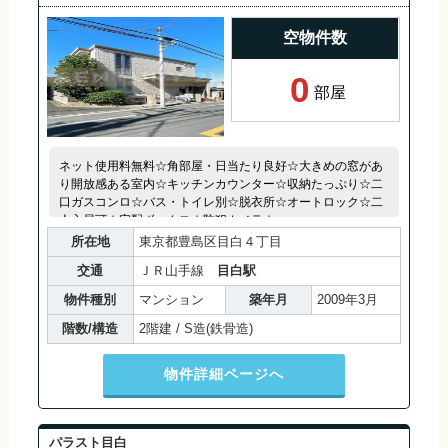
空物件数
0
部屋
ネット使用料無料☆角部屋・日当たり良好☆大きめの窓があ
り開放感ある室内☆キッチンカウンター☆収納たっぷり☆二
口ガスコンロ☆バス・トイレ別☆脱衣所☆オートロック☆二
人入居可☆宅配ボックス☆防犯カメラ☆
所在地
東京都豊島区目白４丁目
交通
ＪＲ山手線
目白駅
物件種別
マンション
築年月
2009年3月
階数/構造
2階建 / S造(鉄骨造)
物件詳細ページへ
パラスト目白