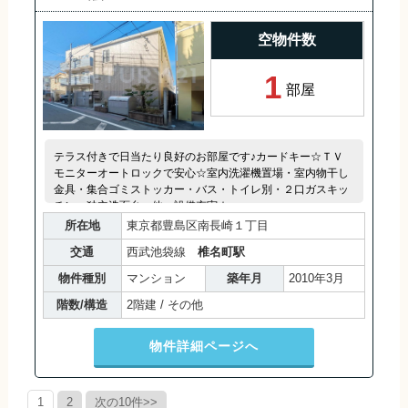
空物件数
1
部屋
テラス付きで日当たり良好のお部屋です♪カードキー☆ＴＶ
モニターオートロックで安心☆室内洗濯機置場・室内物干し
金具・集合ゴミストッカー・バス・トイレ別・２口ガスキッ
チン・独立洗面台・他、設備充実☆
所在地
東京都豊島区南長崎１丁目
交通
西武池袋線
椎名町駅
物件種別
マンション
築年月
2010年3月
階数/構造
2階建 / その他
物件詳細ページへ
1
2
次の10件>>