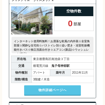
空物件数
0
部屋
インターネット使用料無料！お洒落な欧風の内外装☆全室角
部屋☆閑静な住宅街☆バストイレ別☆追い焚き・浴室乾燥機
能付きバス☆独立洗面台付き☆エアコン(新品)☆ウォシュレ
ット(新品)
所在地
東京都豊島区南池袋３丁目
交通
都電荒川線
鬼子母神前駅
物件種別
アパート
築年月
2011年11月
階数/構造
3階建 / 木造
物件詳細ページへ