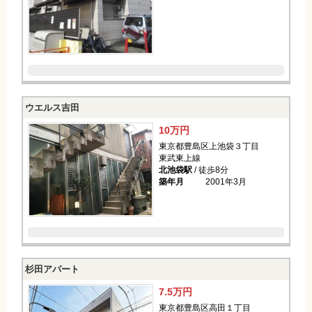
ウエルス吉田
10万円
東京都豊島区上池袋３丁目
東武東上線
北池袋駅
/ 徒歩8分
築年月
2001年3月
杉田アパート
7.5万円
東京都豊島区高田１丁目