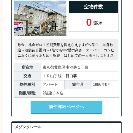
空物件数
0
部屋
敷金、礼金ゼロ！初期費用を抑えらえます(^^♪学生、単身歓
迎～池袋徒歩圏内～1階でも中2階の高さ！スーパー、コンビ
ニ近くに多々あり広々収納！はじめての一人暮らしにもオス
スメです。
所在地
東京都豊島区南池袋１丁目
交通
ＪＲ山手線
目白駅
物件種別
アパート
築年月
1996年8月
階数/構造
2階建 / 木造
物件詳細ページへ
メゾンクレール