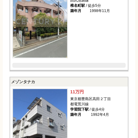
西武池袋線
椎名町駅
/ 徒歩5分
築年月
1998年11月
メゾンタナカ
11万円
東京都豊島区高田２丁目
都電荒川線
学習院下駅
/ 徒歩4分
築年月
1992年4月