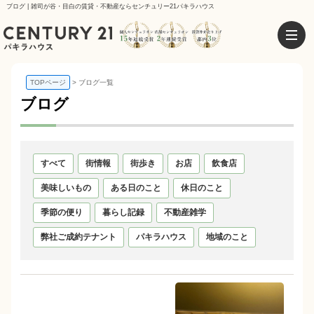
ブログ | 雑司が谷・目白の賃貸・不動産ならセンチュリー21パキラハウス
TOPページ
ブログ一覧
ブログ
すべて
街情報
街歩き
お店
飲食店
美味しいもの
ある日のこと
休日のこと
季節の便り
暮らし記録
不動産雑学
弊社ご成約テナント
パキラハウス
地域のこと