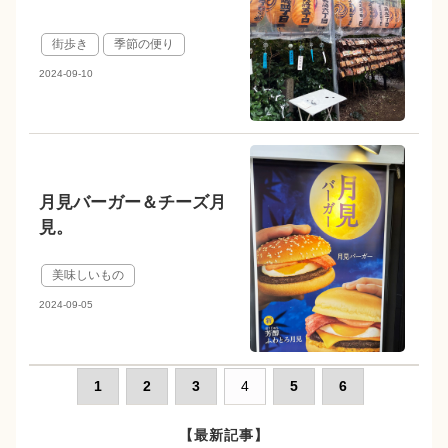
街歩き
季節の便り
2024-09-10
月見バーガー＆チーズ月
見。
美味しいもの
2024-09-05
1
2
3
4
5
6
【最新記事】