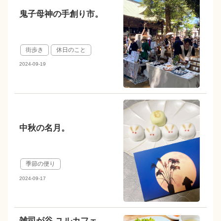
鬼子母神の手創り市。
街歩き
休日のこと
2024-09-19
中秋の名月。
季節の便り
2024-09-17
雑司が谷 ユルカフェ