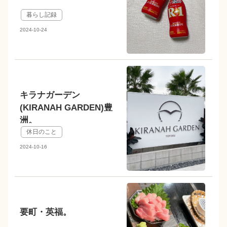
暮らし記録
2024-10-24
キラナガーデン
(KIRANAH GARDEN)豊
洲。
休日のこと
2024-10-16
要町・英福。